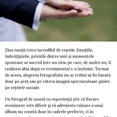
acolo unde majoritatea oamenilor aleg să renunțe.
Pentru că, la final, cel mai mare eșec nu este să pierzi.
Cel mai mare eșec este să nu ai curajul să încerci.”, a
declarat Bogdan Dumitrache înaintea participării la gala
din New York.
Articol preluat din
https://stiricompanii.ro/bogdan-
Ziua nunții trece incredibil de repede. Emoțiile,
dumitrache-fondatorul-city-protect-invitat-special-la-
îmbrățișările, privirile dintre miri și momentele
gala-40-under-40-din-new-york/
spontane se succed într-un ritm pe care, de multe ori, îl
realizezi abia după ce evenimentul s-a încheiat. Tocmai
ARTICOLE PE ACEIASI TEMA:
BOGDAN DUMITRACHE
de aceea, alegerea fotografului nu ar trebui să fie bazată
FONDATORUL ȘI CEO-UL CITY PROTECT GROUP
doar pe preț sau pe câteva imagini spectaculoase găsite
pe rețelele sociale.
Un fotograf de nuntă cu experiență știe că fiecare
eveniment este diferit și că adevărata valoare a unui
album nu constă doar în cadrele perfecte, ci în