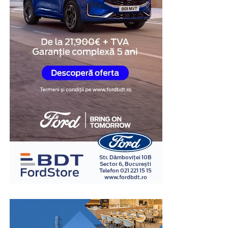
stat.
Poți verifica statutul unui avocat direct pe site-ul oficial
al baroului sau pe platformele profesionale dedicate. Un
avocat Iași
serios va avea întotdeauna aceste informații
publice și verificabile.
3. Evaluează experiența și
rezultatele
Experiența contează enorm în avocatură. Un avocat care
a gestionat sute de dosare cunoaște practica
instanțelor, știe cum reacționează procurorii și
judecătorii și poate anticipa problemele înainte ca
acestea să apară.
Nu te sfii să întrebi despre experiența avocatului în
cazuri similare cu al tău. Un profesionist serios îți va
oferi o evaluare sinceră a șanselor tale – fără promisiuni