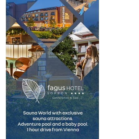
nerealiste, dar și fără să te descurajeze inutil.
4. Atenție la transparența privind
onorariile
Unul dintre cele mai frecvente motive de nemulțumire
în relația client-avocat este lipsa de claritate privind
costurile. Un avocat corect îți explică de la început cum
se stabilesc onorariile, ce include serviciul și care sunt
eventualele costuri suplimentare – taxe judiciare,
expertize, taxe de executor.
Fugi de cei care evită să discute despre bani sau care îți
fac promisiuni prea frumoase ca să fie adevărate.
Transparența în privința onorariilor este un semn de
profesionalism și de respect față de client.
5. Observă cum comunică