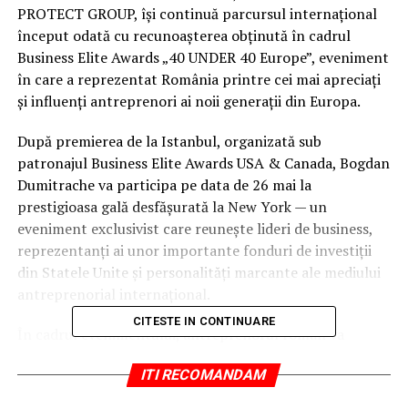
PROTECT GROUP, își continuă parcursul internațional
început odată cu recunoașterea obținută în cadrul
Business Elite Awards „40 UNDER 40 Europe”, eveniment
în care a reprezentat România printre cei mai apreciați
și influenți antreprenori ai noii generații din Europa.
După premierea de la Istanbul, organizată sub
patronajul Business Elite Awards USA & Canada, Bogdan
Dumitrache va participa pe data de 26 mai la
prestigioasa gală desfășurată la New York — un
eveniment exclusivist care reunește lideri de business,
reprezentanți ai unor importante fonduri de investiții
din Statele Unite și personalități marcante ale mediului
antreprenorial internațional.
CITESTE IN CONTINUARE
În cadrul evenimentului, antreprenorul român va
susține un discurs în fața nominalizaților din SUA și a
ITI RECOMANDAM
unui grup select de investitori internaționali, într-o
sesiune dedicată leadership-ului modern, dezvoltării