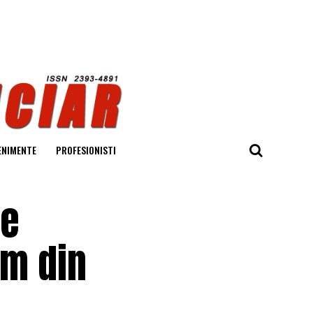
ENIMENTE
PROFESIONISTI
le
um din