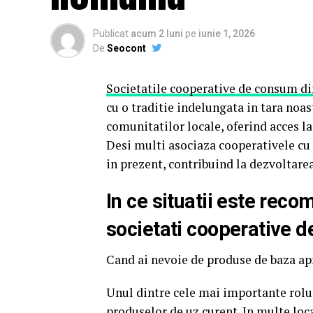
Publicat
acum 2 luni
pe
iunie 1, 2026
De
Seocont
Societatile cooperative de consum d
cu o traditie indelungata in tara noas
comunitatilor locale, oferind acces la
Desi multi asociaza cooperativele cu 
in prezent, contribuind la dezvoltare
In ce situatii este reco
societati cooperative 
Cand ai nevoie de produse de baza ap
Unul dintre cele mai importante rolu
produselor de uz curent. In multe loca