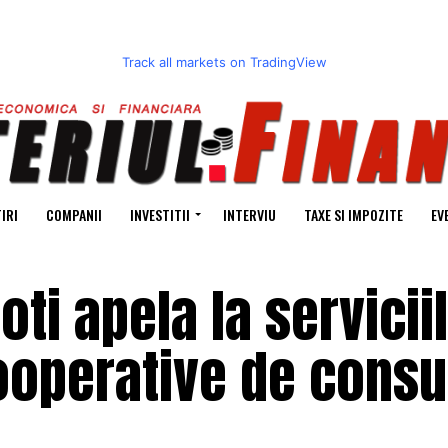
Track all markets on TradingView
IRI
COMPANII
INVESTITII
INTERVIU
TAXE SI IMPOZITE
EV
ti apela la servicii
cooperative de cons