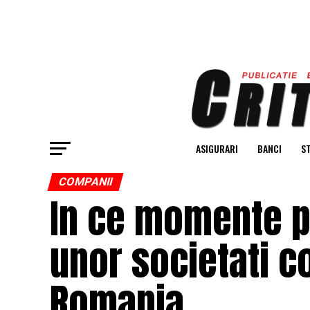
ASIGURARI
BANCI
ST
COMPANII
In ce momente po
unor societati 
Romania