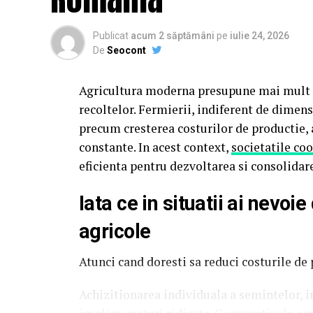
Publicat
acum 2 săptămâni
pe
iulie 24, 2026
De
Seocont
Agricultura moderna presupune mai mult de
recoltelor. Fermierii, indiferent de dimen
precum cresterea costurilor de productie, a
constante. In acest context,
societatile co
eficienta pentru dezvoltarea si consolidare
Iata ce in situatii ai nevoi
agricole
Atunci cand doresti sa reduci costurile de
Achizitionarea individuala a semintelor, i