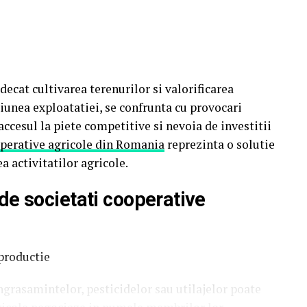
cat cultivarea terenurilor si valorificarea
siunea exploatatiei, se confrunta cu provocari
ccesul la piete competitive si nevoia de investitii
operative agricole din Romania
reprezinta o solutie
a activitatilor agricole.
e de societati cooperative
 productie
ngrasamintelor, pesticidelor sau utilajelor poate