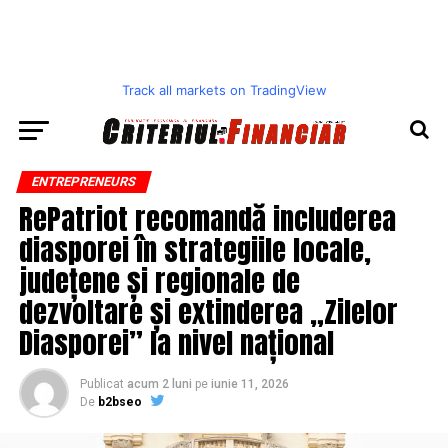
Track all markets on TradingView
ENTREPRENEURS
RePatriot recomandă includerea
diasporei în strategiile locale,
județene și regionale de
dezvoltare și extinderea „Zilelor
Diasporei” la nivel național
Publicat
acum 2 luni
pe
iunie 11, 2026
De
b2bseo