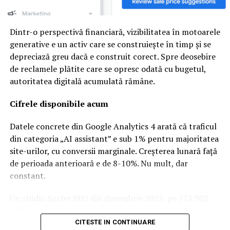
județene sau regionale de dezvoltare. Diaspora nu este o
problemă de administrat, ci o resursă strategică ce
trebuie valorificată. Românii de peste hotare pot deveni
Dintr-o perspectivă financiară, vizibilitatea în motoarele
investitori, mentori, promotori ai comunităților lor și
generative e un activ care se construiește în timp și se
parteneri în dezvoltarea economică, educațională și
depreciază greu dacă e construit corect. Spre deosebire
culturală.
de reclamele plătite care se opresc odată cu bugetul,
autoritatea digitală acumulată rămâne.
Cred că luna august ar trebui recunoscută la nivel
național drept Luna Diasporei. În această perioadă pot fi
Cifrele disponibile acum
celebrate împreună Ziua Românilor de Pretutindeni,
Ziua Limbii Române și Ziua Românilor Migranți,
Datele concrete din Google Analytics 4 arată că traficul
instituită de Biserica Ortodoxă Română în prima
din categoria „AI assistant” e sub 1% pentru majoritatea
duminică după Adormirea Maicii Domnului. Este și luna
site-urilor, cu conversii marginale. Creșterea lunară față
în care cei mai mulți români din diaspora revin acasă. Nu
de perioada anterioară e de 8-10%. Nu mult, dar
vorbim despre festivism, ci despre dialog, despre
constant.
întărirea identității, despre respect și despre dezvoltare.
Este momentul în care România își poate asculta
Un studiu Surfer SEO din decembrie 2025, pe 173.902
oamenii și îi poate invita să participe la construirea
URL-uri și 10.000 de cuvinte cheie, a găsit că 68% din
viitorului țării”, a declarat
Marius Bostan
, antreprenor
paginile citate în AI Overviews nu erau în top 10
CITESTE IN CONTINUARE