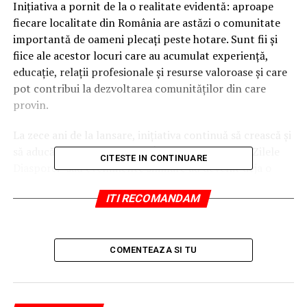
Inițiativa a pornit de la o realitate evidentă: aproape
fiecare localitate din România are astăzi o comunitate
importantă de oameni plecați peste hotare. Sunt fii și
fiice ale acestor locuri care au acumulat experiență,
educație, relații profesionale și resurse valoroase și care
pot contribui la dezvoltarea comunităților din care
provin.
La zece ani de la lansare, inițiativa continuă să crească și
să aducă oamenii împreună. În multe localități, „Zilele
CITESTE IN CONTINUARE
Diasporei” sau evenimente similare au devenit deja o
tradiție. Municipiul Iași organizează anual „Săptămâna
ITI RECOMANDAM
Diasporei – Iașul este ACASĂ!”, un proiect care
consolidează legătura cu diaspora ieșeană și valorifică
experiența românilor din străinătate. Județul Suceava a
declarat luna august „Luna Diasporei”, dezvoltând în
COMENTEAZA SI TU
fiecare an programe și întâlniri dedicate românilor
reveniți temporar acasă.