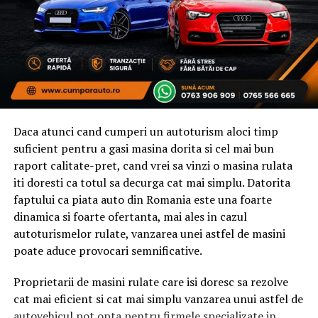
HYCOSY: ecograf cu sondă transvaginală de înaltă
rezoluție, cabinet ginecologic, ginecolog cu competență
în ecografie avansată.
Radiații
HSG: expunere la radiații ionizante — doză mică, dar
prezentă. Contraindicată în sarcină. Evitată când există
Daca atunci cand cumperi un autoturism aloci timp
alternative valide.
suficient pentru a gasi masina dorita si cel mai bun
HYCOSY:
zero radiații
— utilizează ultrasunete. Fără
raport calitate-pret, cand vrei sa vinzi o masina rulata
contraindicații legate de radiații. Mai sigură pentru
iti doresti ca totul sa decurga cat mai simplu. Datorita
femeile tinere care vor efectua investigații repetate.
faptului ca piata auto din Romania este una foarte
dinamica si foarte ofertanta, mai ales in cazul
Substanța de contrast
autoturismelor rulate, vanzarea unei astfel de masini
poate aduce provocari semnificative.
HSG: substanță de contrast iodată — posibile reacții
alergice (rare), disconfort la injectare mai pronunțat
Proprietarii de masini rulate care isi doresc sa rezolve
pentru unele paciente.
cat mai eficient si cat mai simplu vanzarea unui astfel de
autovehicul pot opta pentru firmele specializate in