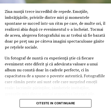
Compania promovează tarife pentru ruta România-
Ziua nunții trece incredibil de repede. Emoțiile,
Germania de la aproximativ 80 de euro, poziționându-se
îmbrățișările, privirile dintre miri și momentele
ca alternativă considerabil mai ieftină decât trenul,
spontane se succed într-un ritm pe care, de multe ori, îl
mașina personală sau avionul. Printre beneficiile incluse
realizezi abia după ce evenimentul s-a încheiat. Tocmai
în preț se numără posibilitatea de a transporta bagaje
de aceea, alegerea fotografului nu ar trebui să fie bazată
de până la 70 kg, plus un bagaj de mână, gratuit, precum
doar pe preț sau pe câteva imagini spectaculoase găsite
și reduceri pentru copii, studenți, pensionari și grupuri
pe rețelele sociale.
mai mari de 4 persoane.
Un fotograf de nuntă cu experiență știe că fiecare
Siguranță și confort pe traseu
eveniment este diferit și că adevărata valoare a unui
Fiecare cursă către Germania este realizată cu doi șoferi
album nu constă doar în cadrele perfecte, ci în
profesioniști cu experiență pe distanțe lungi, folosind
capacitatea de a spune o poveste autentică. Fotografiile
microbuze moderne, curate și bine echipate. Compania
care rămân peste ani sunt cele care surprind emoții
efectuează opriri regulate pe traseu, pentru confortul
reale: lacrimile părinților, zâmbetele invitaților,
pasagerilor.
gesturile mici dintre miri și atmosfera întregii zile.
CITESTE IN CONTINUARE
Destinații principale în Germania
În ultimii ani, stilul documentar a devenit tot mai
apreciat. Spre deosebire de fotografia rigidă și regizată,