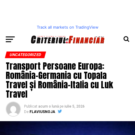
Track all markets on TradingView
UNCATEGORIZED
Transport Persoane Europa:
România-Germania cu Topala
Travel și România-Italia cu Luk
Travel
Publicat
acum o lună
pe
iulie 5, 2026
De
FLAVIUSNOJA