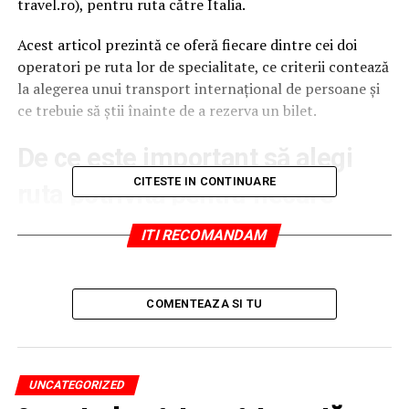
travel.ro), pentru ruta către Italia.
Acest articol prezintă ce oferă fiecare dintre cei doi
operatori pe ruta lor de specialitate, ce criterii contează
la alegerea unui transport internațional de persoane și
ce trebuie să știi înainte de a rezerva un bilet.
De ce este important să alegi
CITESTE IN CONTINUARE
ruta potrivită pentru fiecare
destinație
ITI RECOMANDAM
Nu toți operatorii de transport acoperă la fel de bine
toate destinațiile din Europa. Unele companii au rute
COMENTEAZA SI TU
optimizate, cu plecări mai frecvente și puncte de
îmbarcare mai numeroase pentru anumite țări, în
funcție de fluxul de pasageri și de comunitatea
românească din zona respectivă. De aceea, alegerea unui
UNCATEGORIZED
operator specializat pe ruta de care ai nevoie —