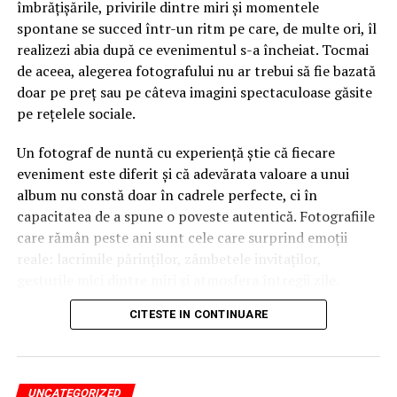
îmbrățișările, privirile dintre miri și momentele
traficului, politia si echipele de securitate ale locatiei
spontane se succed într-un ritm pe care, de multe ori, îl
beneficiaza de aceeasi imagine operationala, in care
realizezi abia după ce evenimentul s-a încheiat. Tocmai
activitatile de acces, fluxurile video si deplasarea
de aceea, alegerea fotografului nu ar trebui să fie bazată
multimii pot fi gestionate in cadrul aceluiasi flux de
doar pe preț sau pe câteva imagini spectaculoase găsite
lucru.
pe rețelele sociale.
Un sistem unificat contribuie, de asemenea, la reducerea
Un fotograf de nuntă cu experiență știe că fiecare
numarului de alerte irelevante, permitand echipelor sa
eveniment este diferit și că adevărata valoare a unui
se concentreze asupra situatiilor cu adevarat
album nu constă doar în cadrele perfecte, ci în
importante, in loc sa analizeze notificari provenite din
capacitatea de a spune o poveste autentică. Fotografiile
sisteme independente. Fluxurile de lucru pot fi
care rămân peste ani sunt cele care surprind emoții
configurate pentru scenarii specifice, astfel incat o
reale: lacrimile părinților, zâmbetele invitaților,
tentativa de acces neautorizat sa genereze automat o
gesturile mici dintre miri și atmosfera întregii zile.
alerta insotita de imaginile relevante de la mai multe
camere, pe care operatorii le pot transmite rapid
CITESTE IN CONTINUARE
În ultimii ani, stilul documentar a devenit tot mai
autoritatilor competente, atunci cand este necesar.
apreciat. Spre deosebire de fotografia rigidă și regizată,
abordarea documentară urmărește desfășurarea
Integrarea conecteaza sisteme separate. Unificarea le
naturală a evenimentului. Fotograful intervine cât mai
transforma intr-un singur ecosistem, reunind datele si
UNCATEGORIZED