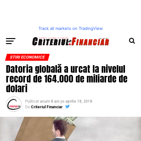
Track all markets on TradingView
STIRI ECONOMICE
Datoria globală a urcat la nivelul
record de 164.000 de miliarde de
dolari
Publicat
acum 8 ani
pe
aprilie 18, 2018
De
Criteriul Financiar