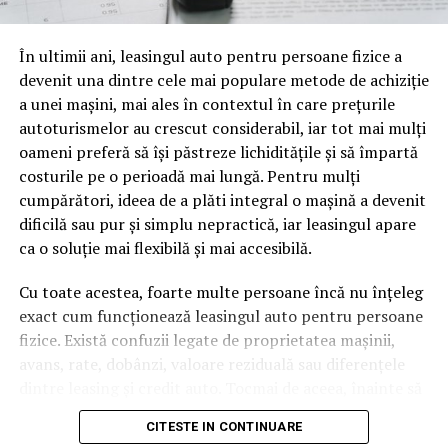
oamenii cu adevărat. Dacă transcrierea ajunge pe o
pagină de pe site-ul tău, ai dintr-odată două mii de
În ultimii ani, leasingul auto pentru persoane fizice a
cuvinte tematice, scrise exact în limbajul în care se
devenit una dintre cele mai populare metode de achiziție
caută.
a unei mașini, mai ales în contextul în care prețurile
Apoi vine partea de comportament. O pagină pe care
autoturismelor au crescut considerabil, iar tot mai mulți
vizitatorii stau zece, cincisprezece minute ca să
oameni preferă să își păstreze lichiditățile și să împartă
urmărească replay-ul trimite un semnal greu de ignorat.
costurile pe o perioadă mai lungă. Pentru mulți
Google nu îți măsoară direct satisfacția, însă timpul
cumpărători, ideea de a plăti integral o mașină a devenit
petrecut, scrollul și revenirile spun ceva despre cât de
dificilă sau pur și simplu nepractică, iar leasingul apare
util e materialul.
ca o soluție mai flexibilă și mai accesibilă.
Și mai e ceva ce se uită ușor. Un webinar reușit atrage
Cu toate acestea, foarte multe persoane încă nu înțeleg
linkuri aproape de la sine. Cineva îl menționează într-un
exact cum funcționează leasingul auto pentru persoane
newsletter, altcineva îl citează într-un articol, un
fizice. Există confuzii legate de proprietatea mașinii,
partener îl trimite în comunitatea lui. Fiecare astfel de
avans, rate, dobânzi, valoare reziduală sau diferențele
mențiune e o cărămidă pusă la autoritatea domeniului
dintre leasing și credit auto. Tocmai de aceea, înainte să
tău, iar autoritatea e moneda forte în SEO.
semnezi orice contract, este important să înțelegi clar
CITESTE IN CONTINUARE
mecanismul acestui tip de finanțare și să știi la ce să fii