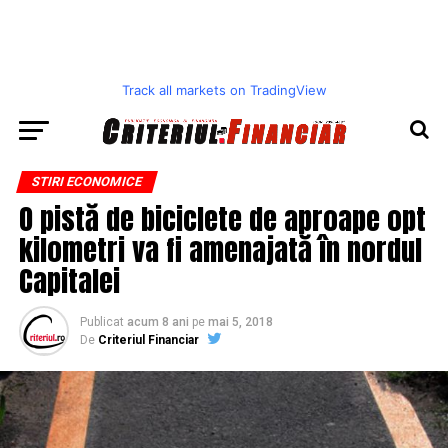
Track all markets on TradingView
STIRI ECONOMICE
O pistă de biciclete de aproape opt
kilometri va fi amenajată în nordul
Capitalei
Publicat
acum 8 ani
pe
mai 5, 2018
De
Criteriul Financiar