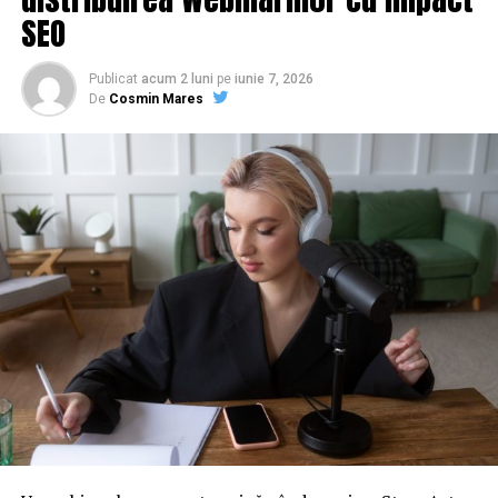
SEO
ARTICOLE PE ACEIASI TEMA:
Publicat
acum 2 luni
pe
iunie 7, 2026
URMATORUL
De
Cosmin Mares
Prietenul premierului maghiar Orbán Viktor a devenit
cel mai bogat om din Ungaria
NU RATATI
Cel mai mare atacant al Turciei, care a jucat cu HAGI, a
fugit de Erdogan în America, iar acum face cafea