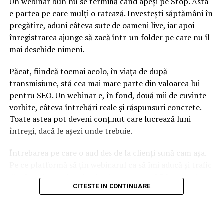
Un webinar bun nu se termină când apeși pe Stop. Asta
e partea pe care mulți o ratează. Investești săptămâni în
pregătire, aduni câteva sute de oameni live, iar apoi
înregistrarea ajunge să zacă într-un folder pe care nu îl
mai deschide nimeni.
Păcat, fiindcă tocmai acolo, în viața de după
transmisiune, stă cea mai mare parte din valoarea lui
pentru SEO. Un webinar e, în fond, două mii de cuvinte
vorbite, câteva întrebări reale și răspunsuri concrete.
Toate astea pot deveni conținut care lucrează luni
întregi, dacă le așezi unde trebuie.
Întrebarea pe care o aud des de la clienți sună cam așa.
Pe ce platformă să țin webinarul ca să îmi aducă și trafic
din Google, nu doar lead-uri pe moment? Răspunsul
CITESTE IN CONTINUARE
scurt e că platforma contează, dar nu în felul în care
cred ei.
Nu cel mai tare software câștigă, ci acela care îți lasă