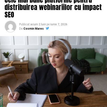
distribuirea webinariilor cu impact
SEO
Publicat
acum 2 luni
pe
iunie 7, 2026
De
Cosmin Mares
Amazon este prezent pe piaţa din România de 13 ani.
Primul centru a fost deschis la Iaşi unde lucrează deja
peste 1.000 de persoane. Până în prezent Amazon a
investit în ţara noastră 100 de milioane de euro.