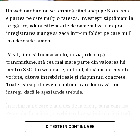
Un webinar bun nu se termină când apeși pe Stop. Asta
e partea pe care mulți o ratează. Investești săptămâni în
pregătire, aduni câteva sute de oameni live, iar apoi
înregistrarea ajunge să zacă într-un folder pe care nu îl
mai deschide nimeni.
Păcat, fiindcă tocmai acolo, în viața de după
transmisiune, stă cea mai mare parte din valoarea lui
pentru SEO. Un webinar e, în fond, două mii de cuvinte
vorbite, câteva întrebări reale și răspunsuri concrete.
Toate astea pot deveni conținut care lucrează luni
întregi, dacă le așezi unde trebuie.
ARTICOLE PE ACEIASI TEMA:
Întrebarea pe care o aud des de la clienți sună cam așa.
URMATORUL
Pe ce platformă să țin webinarul ca să îmi aducă și trafic
Simona Halep, în sferturile de finală ale turneului de 6,6
din Google, nu doar lead-uri pe moment? Răspunsul
mil. euro de la Madrid
CITESTE IN CONTINUARE
scurt e că platforma contează, dar nu în felul în care
NU RATATI
cred ei.
prognoza inflaţiei pentru finalul acestui an, revizuită la