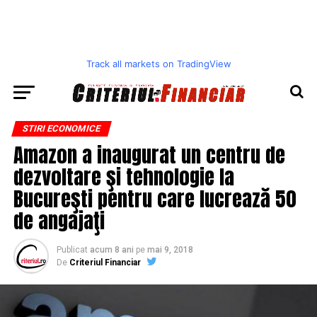
Track all markets on TradingView
STIRI ECONOMICE
Amazon a inaugurat un centru de
dezvoltare şi tehnologie la
Bucureşti pentru care lucrează 50
de angajaţi
Publicat
acum 8 ani
pe
mai 9, 2018
De
Criteriul Financiar