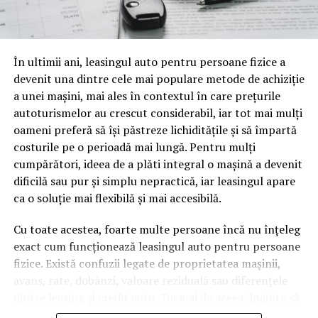
o mină de informație, plină de întrebări pe care și le pun
oamenii cu adevărat. Dacă transcrierea ajunge pe o
pagină de pe site-ul tău, ai dintr-odată două mii de
În ultimii ani, leasingul auto pentru persoane fizice a
cuvinte tematice, scrise exact în limbajul în care se
devenit una dintre cele mai populare metode de achiziție
caută.
a unei mașini, mai ales în contextul în care prețurile
Apoi vine partea de comportament. O pagină pe care
autoturismelor au crescut considerabil, iar tot mai mulți
vizitatorii stau zece, cincisprezece minute ca să
oameni preferă să își păstreze lichiditățile și să împartă
urmărească replay-ul trimite un semnal greu de ignorat.
costurile pe o perioadă mai lungă. Pentru mulți
Google nu îți măsoară direct satisfacția, însă timpul
cumpărători, ideea de a plăti integral o mașină a devenit
petrecut, scrollul și revenirile spun ceva despre cât de
dificilă sau pur și simplu nepractică, iar leasingul apare
util e materialul.
ca o soluție mai flexibilă și mai accesibilă.
Și mai e ceva ce se uită ușor. Un webinar reușit atrage
Cu toate acestea, foarte multe persoane încă nu înțeleg
linkuri aproape de la sine. Cineva îl menționează într-un
exact cum funcționează leasingul auto pentru persoane
newsletter, altcineva îl citează într-un articol, un
fizice. Există confuzii legate de proprietatea mașinii,
partener îl trimite în comunitatea lui. Fiecare astfel de
avans, rate, dobânzi, valoare reziduală sau diferențele
mențiune e o cărămidă pusă la autoritatea domeniului
dintre leasing și credit auto. Tocmai de aceea, înainte să
tău, iar autoritatea e moneda forte în SEO.
semnezi orice contract, este important să înțelegi clar