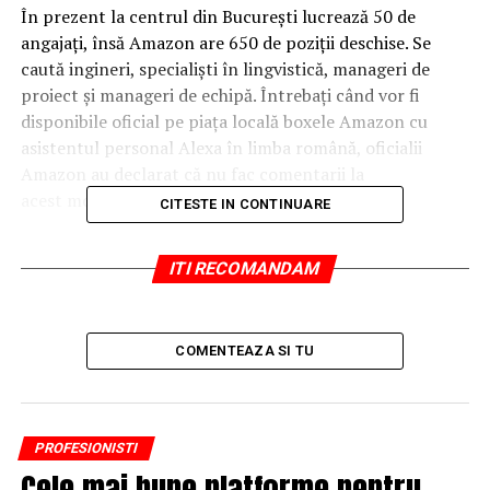
În prezent la centrul din Bucureşti lucrează 50 de
angajaţi, însă Amazon are 650 de poziţii deschise. Se
caută ingineri, specialişti în lingvistică, manageri de
proiect şi manageri de echipă. Întrebaţi când vor fi
disponibile oficial pe piaţa locală boxele Amazon cu
asistentul personal Alexa în limba română, oficialii
Amazon au declarat că nu fac comentarii la
acest moment.
CITESTE IN CONTINUARE
ITI RECOMANDAM
COMENTEAZA SI TU
PROFESIONISTI
Cele mai bune platforme pentru