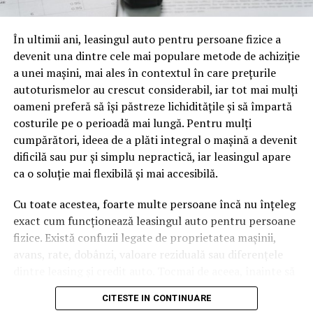
oamenii cu adevărat. Dacă transcrierea ajunge pe o
pagină de pe site-ul tău, ai dintr-odată două mii de
În ultimii ani, leasingul auto pentru persoane fizice a
cuvinte tematice, scrise exact în limbajul în care se
devenit una dintre cele mai populare metode de achiziție
caută.
a unei mașini, mai ales în contextul în care prețurile
Apoi vine partea de comportament. O pagină pe care
autoturismelor au crescut considerabil, iar tot mai mulți
vizitatorii stau zece, cincisprezece minute ca să
oameni preferă să își păstreze lichiditățile și să împartă
urmărească replay-ul trimite un semnal greu de ignorat.
costurile pe o perioadă mai lungă. Pentru mulți
Google nu îți măsoară direct satisfacția, însă timpul
cumpărători, ideea de a plăti integral o mașină a devenit
petrecut, scrollul și revenirile spun ceva despre cât de
dificilă sau pur și simplu nepractică, iar leasingul apare
util e materialul.
ca o soluție mai flexibilă și mai accesibilă.
Și mai e ceva ce se uită ușor. Un webinar reușit atrage
Cu toate acestea, foarte multe persoane încă nu înțeleg
linkuri aproape de la sine. Cineva îl menționează într-un
exact cum funcționează leasingul auto pentru persoane
newsletter, altcineva îl citează într-un articol, un
fizice. Există confuzii legate de proprietatea mașinii,
partener îl trimite în comunitatea lui. Fiecare astfel de
avans, rate, dobânzi, valoare reziduală sau diferențele
mențiune e o cărămidă pusă la autoritatea domeniului
dintre leasing și credit auto. Tocmai de aceea, înainte să
tău, iar autoritatea e moneda forte în SEO.
semnezi orice contract, este important să înțelegi clar
CITESTE IN CONTINUARE
mecanismul acestui tip de finanțare și să știi la ce să fii