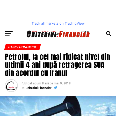
Track all markets on TradingView
STIRI ECONOMICE
Petrolul, la cel mai ridicat nivel din
ultimii 4 ani după retragerea SUA
din acordul cu Iranul
Publicat
acum 8 ani
pe
mai 9, 2018
De
Criteriul Financiar