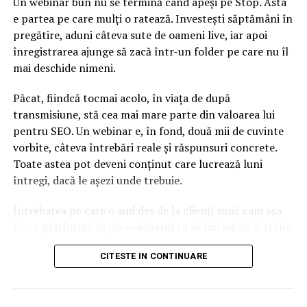
Un webinar bun nu se termină când apeși pe Stop. Asta
În încercarea de a calma îngrijorările, Arabia Saudită a
e partea pe care mulți o ratează. Investești săptămâni în
informat miercuri că va colabora cu alţi producători
pregătire, aduni câteva sute de oameni live, iar apoi
pentru a diminua impactul oricăror deficienţe în
înregistrarea ajunge să zacă într-un folder pe care nu îl
aprovizionarea cu petrol. Arabia Saudită, cel mai
mai deschide nimeni.
influent stat membru al OPEC, a fost în fruntea
eforturilor adoptate începând din 2017 de marii
Păcat, fiindcă tocmai acolo, în viața de după
producători de petrol pentru a susţine preţurile prin
transmisiune, stă cea mai mare parte din valoarea lui
reducerea producţiei.
pentru SEO. Un webinar e, în fond, două mii de cuvinte
vorbite, câteva întrebări reale și răspunsuri concrete.
ARTICOLE PE ACEIASI TEMA:
Toate astea pot deveni conținut care lucrează luni
întregi, dacă le așezi unde trebuie.
URMATORUL
prognoza inflaţiei pentru finalul acestui an, revizuită la
3,6%
Întrebarea pe care o aud des de la clienți sună cam așa.
Pe ce platformă să țin webinarul ca să îmi aducă și trafic
NU RATATI
Câştigul salarial mediu net a urcat cu 8,7% în martie.
din Google, nu doar lead-uri pe moment? Răspunsul
Cresc salariile medicilor şi profesorilor
CITESTE IN CONTINUARE
scurt e că platforma contează, dar nu în felul în care
cred ei.
Nu cel mai tare software câștigă, ci acela care îți lasă