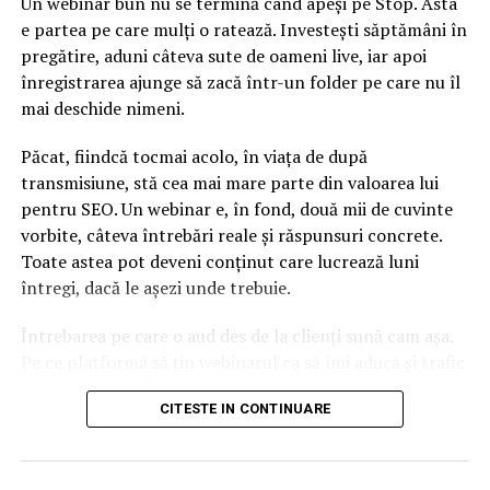
Un webinar bun nu se termină când apeși pe Stop. Asta
e partea pe care mulți o ratează. Investești săptămâni în
Anul trecut, vânzările BMW pe piaţa chineză au crescut
pregătire, aduni câteva sute de oameni live, iar apoi
cu 11,3%, fiind al doilea producător de automobile
înregistrarea ajunge să zacă într-un folder pe care nu îl
premium din China după Audi, divizie a Volkswagen. Atât
mai deschide nimeni.
BMW cât şi rivalul Mercedes-Benz mizează pe faptul că
pot produce noi automobile electrice pe baza designului
Păcat, fiindcă tocmai acolo, în viața de după
convenţional al vehiculelor, în pofida scepticilor care
transmisiune, stă cea mai mare parte din valoarea lui
susţin că este nevoie de o abordare mai radicală pentru a
pentru SEO. Un webinar e, în fond, două mii de cuvinte
face faţă concurenţei venite din partea Tesla şi a altor
vorbite, câteva întrebări reale și răspunsuri concrete.
start-upuri.
Toate astea pot deveni conținut care lucrează luni
întregi, dacă le așezi unde trebuie.
În paralel, autorităţile de la Beijing şi-au propus ca
automobilele electrice şi cele hibride să reprezinte o
Întrebarea pe care o aud des de la clienți sună cam așa.
cincime din vânzările de automobile în 2025 şi pentru a-
Pe ce platformă să țin webinarul ca să îmi aducă și trafic
şi atinge acest obiectiv intenţionează să relaxeze
din Google, nu doar lead-uri pe moment? Răspunsul
prevederile cu privire la înfiinţarea de societăţi mixte.
CITESTE IN CONTINUARE
scurt e că platforma contează, dar nu în felul în care
(Sursa: Agerpres)
cred ei.
ARTICOLE PE ACEIASI TEMA:
Nu cel mai tare software câștigă, ci acela care îți lasă