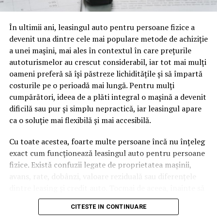
oamenii cu adevărat. Dacă transcrierea ajunge pe o
pagină de pe site-ul tău, ai dintr-odată două mii de
În ultimii ani, leasingul auto pentru persoane fizice a
cuvinte tematice, scrise exact în limbajul în care se
devenit una dintre cele mai populare metode de achiziție
caută.
a unei mașini, mai ales în contextul în care prețurile
Apoi vine partea de comportament. O pagină pe care
autoturismelor au crescut considerabil, iar tot mai mulți
vizitatorii stau zece, cincisprezece minute ca să
oameni preferă să își păstreze lichiditățile și să împartă
urmărească replay-ul trimite un semnal greu de ignorat.
costurile pe o perioadă mai lungă. Pentru mulți
Google nu îți măsoară direct satisfacția, însă timpul
cumpărători, ideea de a plăti integral o mașină a devenit
petrecut, scrollul și revenirile spun ceva despre cât de
dificilă sau pur și simplu nepractică, iar leasingul apare
util e materialul.
ca o soluție mai flexibilă și mai accesibilă.
Și mai e ceva ce se uită ușor. Un webinar reușit atrage
Cu toate acestea, foarte multe persoane încă nu înțeleg
linkuri aproape de la sine. Cineva îl menționează într-un
exact cum funcționează leasingul auto pentru persoane
newsletter, altcineva îl citează într-un articol, un
fizice. Există confuzii legate de proprietatea mașinii,
partener îl trimite în comunitatea lui. Fiecare astfel de
avans, rate, dobânzi, valoare reziduală sau diferențele
mențiune e o cărămidă pusă la autoritatea domeniului
dintre leasing și credit auto. Tocmai de aceea, înainte să
tău, iar autoritatea e moneda forte în SEO.
semnezi orice contract, este important să înțelegi clar
CITESTE IN CONTINUARE
mecanismul acestui tip de finanțare și să știi la ce să fii