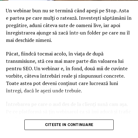
Sistemul Rapid de Alertă pentru Alimente şi Furaje”,
anunţă ANPC.
Un webinar bun nu se termină când apeși pe Stop. Asta
e partea pe care mulți o ratează. Investești săptămâni în
pregătire, aduni câteva sute de oameni live, iar apoi
ARTICOLE PE ACEIASI TEMA:
înregistrarea ajunge să zacă într-un folder pe care nu îl
URMATORUL
mai deschide nimeni.
Preşedintele Iohannis o invită marţi la consultări pe
Viorica Dăncilă
Păcat, fiindcă tocmai acolo, în viața de după
NU RATATI
transmisiune, stă cea mai mare parte din valoarea lui
Consiliul Concurenţei face recomandări în domeniul
pentru SEO. Un webinar e, în fond, două mii de cuvinte
achiziţiilor publice
vorbite, câteva întrebări reale și răspunsuri concrete.
Toate astea pot deveni conținut care lucrează luni
întregi, dacă le așezi unde trebuie.
Întrebarea pe care o aud des de la clienți sună cam așa.
Pe ce platformă să țin webinarul ca să îmi aducă și trafic
din Google, nu doar lead-uri pe moment? Răspunsul
CITESTE IN CONTINUARE
scurt e că platforma contează, dar nu în felul în care
cred ei.