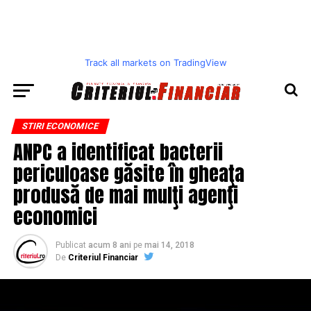
Track all markets on TradingView
STIRI ECONOMICE
ANPC a identificat bacterii
periculoase găsite în gheaţa
produsă de mai mulţi agenţi
economici
Publicat
acum 8 ani
pe
mai 14, 2018
De
Criteriul Financiar