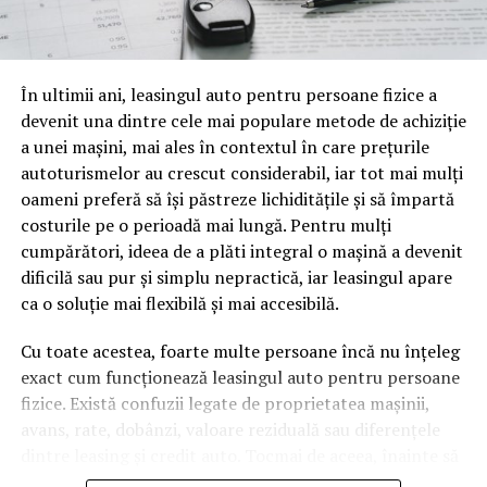
o mină de informație, plină de întrebări pe care și le pun
oamenii cu adevărat. Dacă transcrierea ajunge pe o
pagină de pe site-ul tău, ai dintr-odată două mii de
În ultimii ani, leasingul auto pentru persoane fizice a
cuvinte tematice, scrise exact în limbajul în care se
devenit una dintre cele mai populare metode de achiziție
caută.
a unei mașini, mai ales în contextul în care prețurile
Apoi vine partea de comportament. O pagină pe care
autoturismelor au crescut considerabil, iar tot mai mulți
vizitatorii stau zece, cincisprezece minute ca să
oameni preferă să își păstreze lichiditățile și să împartă
urmărească replay-ul trimite un semnal greu de ignorat.
costurile pe o perioadă mai lungă. Pentru mulți
Google nu îți măsoară direct satisfacția, însă timpul
cumpărători, ideea de a plăti integral o mașină a devenit
petrecut, scrollul și revenirile spun ceva despre cât de
dificilă sau pur și simplu nepractică, iar leasingul apare
util e materialul.
ca o soluție mai flexibilă și mai accesibilă.
Și mai e ceva ce se uită ușor. Un webinar reușit atrage
Cu toate acestea, foarte multe persoane încă nu înțeleg
linkuri aproape de la sine. Cineva îl menționează într-un
exact cum funcționează leasingul auto pentru persoane
newsletter, altcineva îl citează într-un articol, un
fizice. Există confuzii legate de proprietatea mașinii,
partener îl trimite în comunitatea lui. Fiecare astfel de
avans, rate, dobânzi, valoare reziduală sau diferențele
mențiune e o cărămidă pusă la autoritatea domeniului
dintre leasing și credit auto. Tocmai de aceea, înainte să
tău, iar autoritatea e moneda forte în SEO.
semnezi orice contract, este important să înțelegi clar