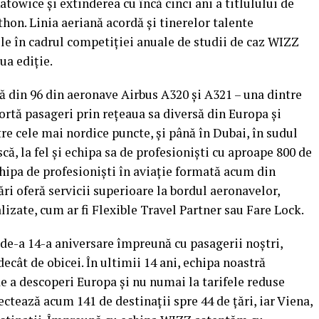
owice şi extinderea cu încă cinci ani a titlulului de
on. Linia aeriană acordă şi tinerelor talente
ile în cadrul competiţiei anuale de studii de caz WIZZ
ua ediţie.
tă din 96 din aeronave Airbus A320 şi A321 – una dintre
ortă pasageri prin reţeaua sa diversă din Europa şi
re cele mai nordice puncte, şi până în Dubai, în sudul
că, la fel şi echipa sa de profesionişti cu aproape 800 de
echipa de profesionişti în aviaţie formată acum din
ri oferă servicii superioare la bordul aeronavelor,
lizate, cum ar fi Flexible Travel Partner sau Fare Lock.
de-a 14-a aniversare împreună cu pasagerii noştri,
decât de obicei. În ultimii 14 ani, echipa noastră
de a descoperi Europa şi nu numai la tarifele reduse
ctează acum 141 de destinaţii spre 44 de ţări, iar Viena,