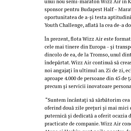
unui nou semi-maraton Wizz Air în Kat
sponsor pentru Budapest Half – Marath
oportunitatea de a-şi testa aptitudin
Youth Challenge, aflată la cea de-a do
În prezent, flota Wizz Air este forma
cele mai tinere din Europa – şi transp
dincolo de ea, de la Tromso, unul dint
îndepărtat. Wizz Air continuă să creas
noi angajaţi în ultimul an. Zi de zi, 
aproape 4.000 de persoane din 45 de ţă
precum şi servicii inovatoare persona
“Suntem încântaţi să sărbătorim cea 
oferind două zile preţuri şi mai mici 
puternică şi dedicată a oferit ocazia 
practicate de companie. Wizz Air cone