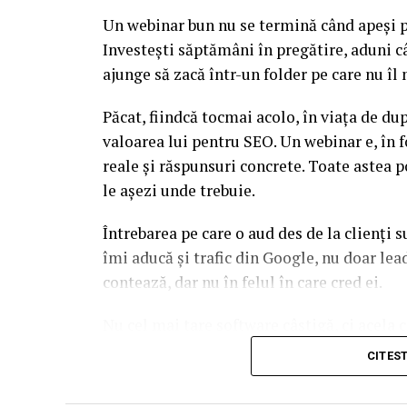
Un webinar bun nu se termină când apeși pe
Investești săptămâni în pregătire, aduni c
ajunge să zacă într-un folder pe care nu î
Păcat, fiindcă tocmai acolo, în viața de d
valoarea lui pentru SEO. Un webinar e, în f
reale și răspunsuri concrete. Toate astea p
le așezi unde trebuie.
Întrebarea pe care o aud des de la clienți 
îmi aducă și trafic din Google, nu doar l
contează, dar nu în felul în care cred ei.
Nu cel mai tare software câștigă, ci acela c
reutilizat. Hai să o luăm pe îndelete, fiin
CITES
par la prima vedere.