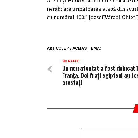
Atena şi Harkiv, sunt noile noastre 
nerăbdare următoarea etapă din scurt
cu numărul 100,” József Váradi Chief E
ARTICOLE PE ACEIASI TEMA:
NU RATATI
Un nou atentat a fost dejucat 
Franţa. Doi fraţi egipteni au fo
arestaţi