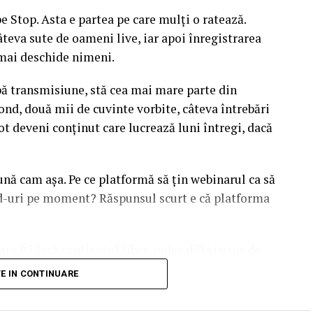
 Stop. Asta e partea pe care mulți o ratează.
âteva sute de oameni live, iar apoi înregistrarea
l mai deschide nimeni.
upă transmisiune, stă cea mai mare parte din
ond, două mii de cuvinte vorbite, câteva întrebări
ot deveni conținut care lucrează luni întregi, dacă
sună cam așa. Pe ce platformă să țin webinarul ca să
ead-uri pe moment? Răspunsul scurt e că platforma
are îți lasă conținutul liber, indexabil și ușor de
dcă diferențele dintre opțiuni sunt mai subtile decât
TE IN CONTINUARE