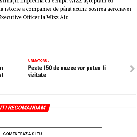
destinaţii. Împreună cu echipa WIZZ aşteptăm cu
a istorie a companiei de până acum: sosirea aeronavei
xecutive Officer la Wizz Air.
URMATORUL
în
Peste 150 de muzee vor putea fi
st
vizitate
ITI RECOMANDAM
COMENTEAZA SI TU