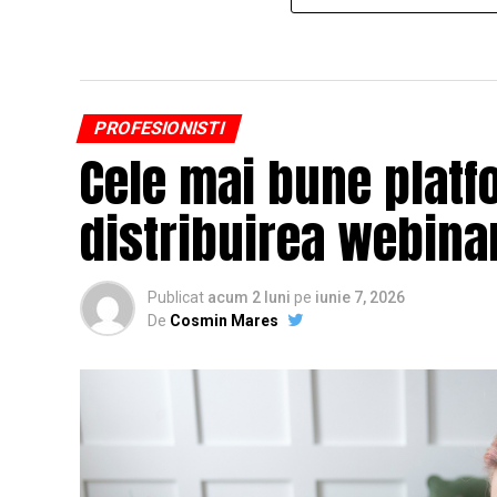
PROFESIONISTI
Cele mai bune platf
distribuirea webinar
Publicat
acum 2 luni
pe
iunie 7, 2026
De
Cosmin Mares