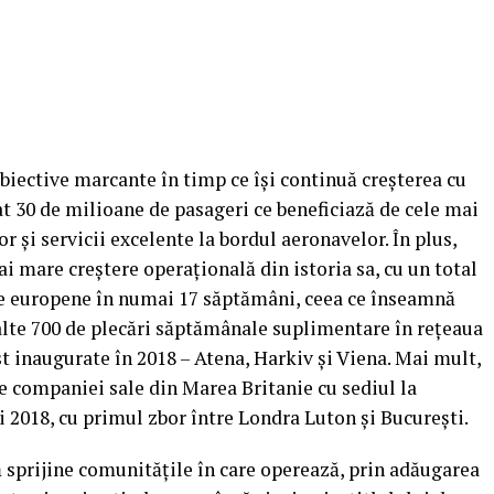
obiective marcante în timp ce îşi continuă creşterea cu
t 30 de milioane de pasageri ce beneficiază de cele mai
r şi servicii excelente la bordul aeronavelor. În plus,
i mare creştere operaţională din istoria sa, cu un total
le europene în numai 17
săptămâni, ceea ce înseamnă
i alte 700 de plecări săptămânale suplimentare în reţeaua
ost inaugurate în 2018 – Atena, Harkiv şi Viena. Mai mult,
le companiei sale din Marea Britanie cu sediul la
 2018, cu primul zbor între Londra Luton şi Bucureşti.
 sprijine comunităţile în care operează, prin adăugarea