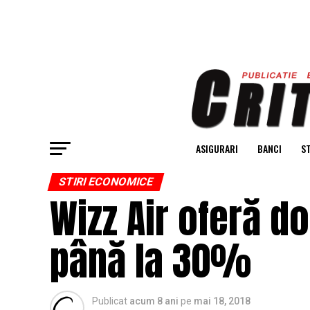
ASIGURARI
BANCI
ST
STIRI ECONOMICE
Wizz Air oferă d
până la 30%
Publicat
acum 8 ani
pe
mai 18, 2018