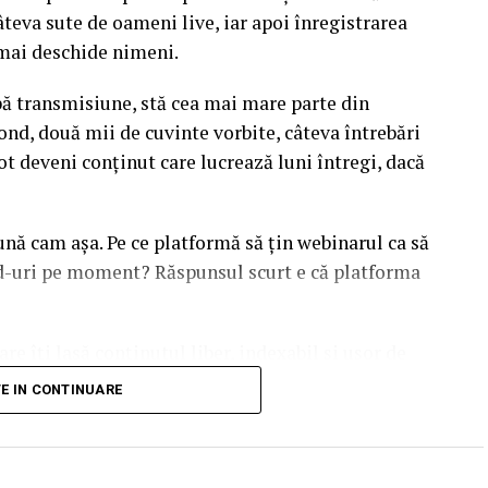
âteva sute de oameni live, iar apoi înregistrarea
l mai deschide nimeni.
upă transmisiune, stă cea mai mare parte din
ond, două mii de cuvinte vorbite, câteva întrebări
ot deveni conținut care lucrează luni întregi, dacă
sună cam așa. Pe ce platformă să țin webinarul ca să
ead-uri pe moment? Răspunsul scurt e că platforma
are îți lasă conținutul liber, indexabil și ușor de
dcă diferențele dintre opțiuni sunt mai subtile decât
TE IN CONTINUARE
duit ajunge să conteze pentru