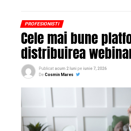
PROFESIONISTI
Cele mai bune platf
distribuirea webinar
Publicat
acum 2 luni
pe
iunie 7, 2026
De
Cosmin Mares