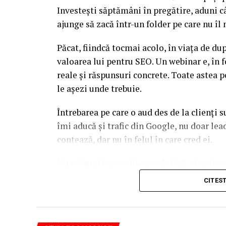
Investești săptămâni în pregătire, aduni c
ajunge să zacă într-un folder pe care nu î
Păcat, fiindcă tocmai acolo, în viața de d
valoarea lui pentru SEO. Un webinar e, în f
reale și răspunsuri concrete. Toate astea p
le așezi unde trebuie.
Întrebarea pe care o aud des de la clienți 
îmi aducă și trafic din Google, nu doar l
contează, dar nu în felul în care cred ei.
Nu cel mai tare software câștigă, ci acela c
reutilizat. Hai să o luăm pe îndelete, fiin
CITES
par la prima vedere.
De ce un webinar bine găz