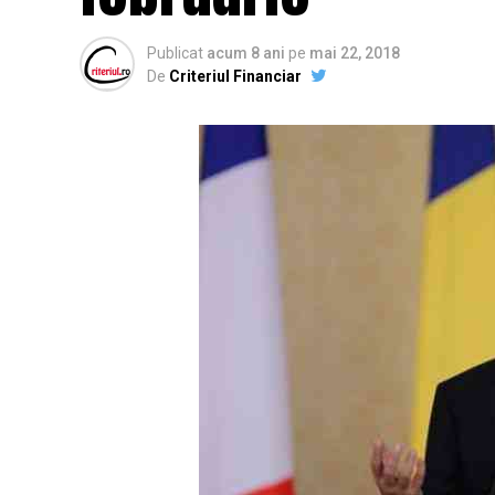
Publicat
acum 8 ani
pe
mai 22, 2018
De
Criteriul Financiar