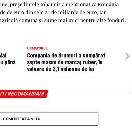
ziune, preşedintele Iohannis a menţionat că România
de de euro din cele 31 de miliarde de euro, iar
agricolă comună şi sume mai mici pentru alte fonduri.
URMATORUL
Mai
Compania de drumuri a cumpărat
rii până
şapte maşini de marcaj rutier, în
valoare de 3,1 milioane de lei
ITI RECOMANDAM
COMENTEAZA SI TU