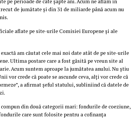
ite pe perioade de câte şapte ani. Acum ne aflăm în
trecut de jumătate şi din 31 de miliarde până acum nu
nis.
iciale aflate pe site-urile Comisiei Europene şi ale
 exactă am căutat cele mai noi date atât de pe site-urile
ne. Ultima postare care a fost găsită pe vreun site al
arie. Acum suntem aproape la jumătatea anului. Nu ştiu
Unii vor crede că poate se ascunde ceva, alţi vor crede că
ormeze”, a afirmat şeful statului, subliniind că datele de
zi.
e compun din două categorii mari: fondurile de coeziune,
fondurile care sunt folosite pentru a cofinanţa