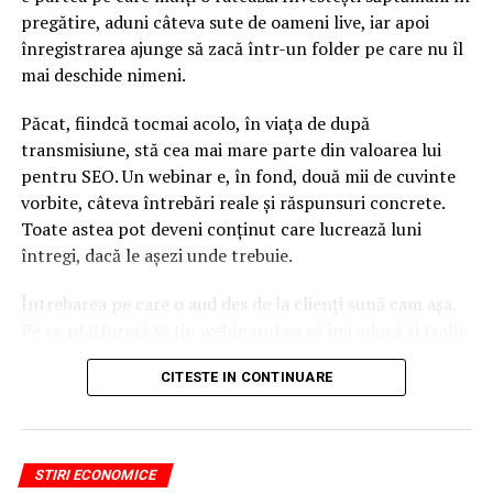
pregătire, aduni câteva sute de oameni live, iar apoi
înregistrarea ajunge să zacă într-un folder pe care nu îl
mai deschide nimeni.
Păcat, fiindcă tocmai acolo, în viața de după
transmisiune, stă cea mai mare parte din valoarea lui
pentru SEO. Un webinar e, în fond, două mii de cuvinte
vorbite, câteva întrebări reale și răspunsuri concrete.
Toate astea pot deveni conținut care lucrează luni
întregi, dacă le așezi unde trebuie.
Întrebarea pe care o aud des de la clienți sună cam așa.
Pe ce platformă să țin webinarul ca să îmi aducă și trafic
din Google, nu doar lead-uri pe moment? Răspunsul
CITESTE IN CONTINUARE
scurt e că platforma contează, dar nu în felul în care
cred ei.
Nu cel mai tare software câștigă, ci acela care îți lasă
STIRI ECONOMICE
conținutul liber, indexabil și ușor de reutilizat. Hai să o