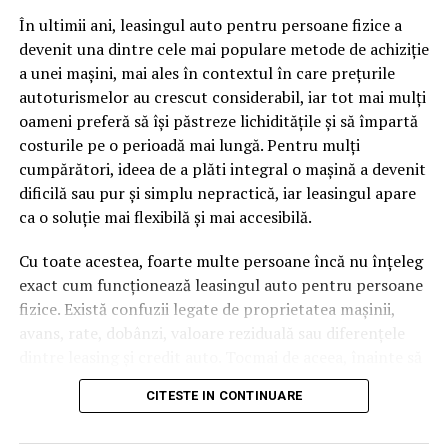
pagină de pe site-ul tău, ai dintr-odată două mii de
În ultimii ani, leasingul auto pentru persoane fizice a
cuvinte tematice, scrise exact în limbajul în care se
devenit una dintre cele mai populare metode de achiziție
caută.
a unei mașini, mai ales în contextul în care prețurile
Apoi vine partea de comportament. O pagină pe care
autoturismelor au crescut considerabil, iar tot mai mulți
vizitatorii stau zece, cincisprezece minute ca să
oameni preferă să își păstreze lichiditățile și să împartă
urmărească replay-ul trimite un semnal greu de ignorat.
costurile pe o perioadă mai lungă. Pentru mulți
Google nu îți măsoară direct satisfacția, însă timpul
cumpărători, ideea de a plăti integral o mașină a devenit
petrecut, scrollul și revenirile spun ceva despre cât de
dificilă sau pur și simplu nepractică, iar leasingul apare
util e materialul.
ca o soluție mai flexibilă și mai accesibilă.
Și mai e ceva ce se uită ușor. Un webinar reușit atrage
Cu toate acestea, foarte multe persoane încă nu înțeleg
linkuri aproape de la sine. Cineva îl menționează într-un
exact cum funcționează leasingul auto pentru persoane
newsletter, altcineva îl citează într-un articol, un
fizice. Există confuzii legate de proprietatea mașinii,
partener îl trimite în comunitatea lui. Fiecare astfel de
avans, rate, dobânzi, valoare reziduală sau diferențele
mențiune e o cărămidă pusă la autoritatea domeniului
dintre leasing și credit auto. Tocmai de aceea, înainte să
tău, iar autoritatea e moneda forte în SEO.
semnezi orice contract, este important să înțelegi clar
CITESTE IN CONTINUARE
mecanismul acestui tip de finanțare și să știi la ce să fii
Apoi mai e economia de scară, care mă încântă de
atent.
fiecare dată. Dintr-o singură sesiune scoți un articol