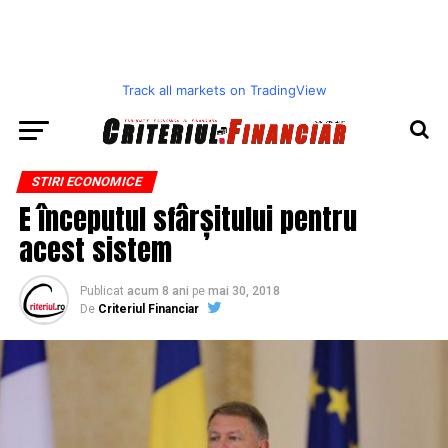
Track all markets on TradingView
STIRI ECONOMICE
E începutul sfârșitului pentru
acest sistem
Publicat
acum 8 ani
pe
mai 30, 2018
De
Criteriul Financiar