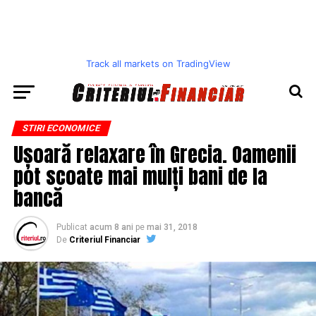
Track all markets on TradingView
STIRI ECONOMICE
Ușoară relaxare în Grecia. Oamenii
pot scoate mai mulți bani de la
bancă
Publicat
acum 8 ani
pe
mai 31, 2018
De
Criteriul Financiar