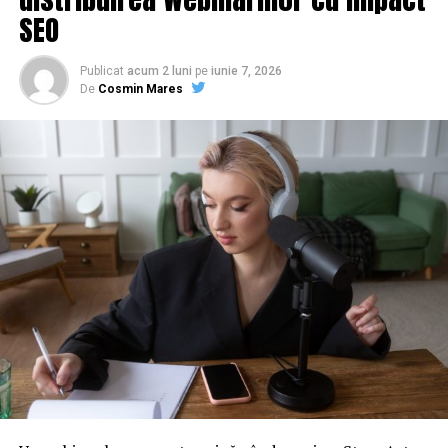
SEO
Publicat
acum 2 luni
pe
iunie 7, 2026
De
Cosmin Mares