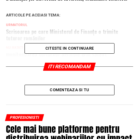
ARTICOLE PE ACEIASI TEMA:
URMATORUL
Scrisoarea pe care Ministerul de Finanţe o trimite
tuturor românilor
NU RATATI
CITESTE IN CONTINUARE
monitorizarea culturilor agricole prin satelit
ITI RECOMANDAM
COMENTEAZA SI TU
PROFESIONISTI
Cele mai bune platforme pentru
distribuirea webinariilor cu impact