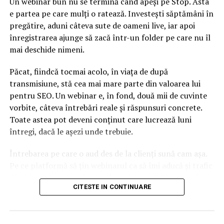
Un webinar bun nu se termină când apeși pe Stop. Asta
e partea pe care mulți o ratează. Investești săptămâni în
pregătire, aduni câteva sute de oameni live, iar apoi
înregistrarea ajunge să zacă într-un folder pe care nu îl
mai deschide nimeni.
Păcat, fiindcă tocmai acolo, în viața de după
transmisiune, stă cea mai mare parte din valoarea lui
pentru SEO. Un webinar e, în fond, două mii de cuvinte
vorbite, câteva întrebări reale și răspunsuri concrete.
Toate astea pot deveni conținut care lucrează luni
întregi, dacă le așezi unde trebuie.
Întrebarea pe care o aud des de la clienți sună cam așa.
Pe ce platformă să țin webinarul ca să îmi aducă și trafic
din Google, nu doar lead-uri pe moment? Răspunsul
CITESTE IN CONTINUARE
scurt e că platforma contează, dar nu în felul în care
cred ei.
Nu cel mai tare software câștigă, ci acela care îți lasă