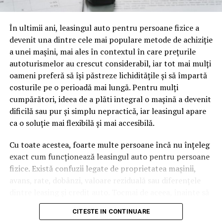
oamenii cu adevărat. Dacă transcrierea ajunge pe o
pagină de pe site-ul tău, ai dintr-odată două mii de
În ultimii ani, leasingul auto pentru persoane fizice a
cuvinte tematice, scrise exact în limbajul în care se
devenit una dintre cele mai populare metode de achiziție
caută.
a unei mașini, mai ales în contextul în care prețurile
Apoi vine partea de comportament. O pagină pe care
autoturismelor au crescut considerabil, iar tot mai mulți
vizitatorii stau zece, cincisprezece minute ca să
oameni preferă să își păstreze lichiditățile și să împartă
urmărească replay-ul trimite un semnal greu de ignorat.
costurile pe o perioadă mai lungă. Pentru mulți
Google nu îți măsoară direct satisfacția, însă timpul
cumpărători, ideea de a plăti integral o mașină a devenit
petrecut, scrollul și revenirile spun ceva despre cât de
dificilă sau pur și simplu nepractică, iar leasingul apare
util e materialul.
ca o soluție mai flexibilă și mai accesibilă.
Și mai e ceva ce se uită ușor. Un webinar reușit atrage
Cu toate acestea, foarte multe persoane încă nu înțeleg
linkuri aproape de la sine. Cineva îl menționează într-un
exact cum funcționează leasingul auto pentru persoane
newsletter, altcineva îl citează într-un articol, un
fizice. Există confuzii legate de proprietatea mașinii,
partener îl trimite în comunitatea lui. Fiecare astfel de
avans, rate, dobânzi, valoare reziduală sau diferențele
mențiune e o cărămidă pusă la autoritatea domeniului
dintre leasing și credit auto. Tocmai de aceea, înainte să
tău, iar autoritatea e moneda forte în SEO.
semnezi orice contract, este important să înțelegi clar
CITESTE IN CONTINUARE
mecanismul acestui tip de finanțare și să știi la ce să fii