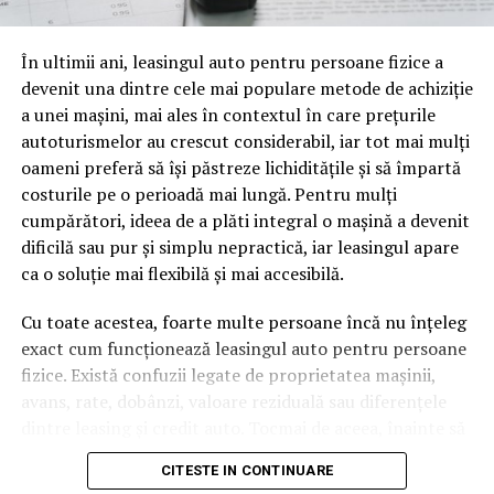
oamenii cu adevărat. Dacă transcrierea ajunge pe o
NU RATATI
Luni începe Evaluarea Naţională pentru elevii claselor a
pagină de pe site-ul tău, ai dintr-odată două mii de
VIII-a
În ultimii ani, leasingul auto pentru persoane fizice a
cuvinte tematice, scrise exact în limbajul în care se
devenit una dintre cele mai populare metode de achiziție
caută.
a unei mașini, mai ales în contextul în care prețurile
Apoi vine partea de comportament. O pagină pe care
autoturismelor au crescut considerabil, iar tot mai mulți
vizitatorii stau zece, cincisprezece minute ca să
oameni preferă să își păstreze lichiditățile și să împartă
urmărească replay-ul trimite un semnal greu de ignorat.
costurile pe o perioadă mai lungă. Pentru mulți
Google nu îți măsoară direct satisfacția, însă timpul
cumpărători, ideea de a plăti integral o mașină a devenit
petrecut, scrollul și revenirile spun ceva despre cât de
dificilă sau pur și simplu nepractică, iar leasingul apare
util e materialul.
ca o soluție mai flexibilă și mai accesibilă.
Și mai e ceva ce se uită ușor. Un webinar reușit atrage
Cu toate acestea, foarte multe persoane încă nu înțeleg
linkuri aproape de la sine. Cineva îl menționează într-un
exact cum funcționează leasingul auto pentru persoane
newsletter, altcineva îl citează într-un articol, un
fizice. Există confuzii legate de proprietatea mașinii,
partener îl trimite în comunitatea lui. Fiecare astfel de
avans, rate, dobânzi, valoare reziduală sau diferențele
mențiune e o cărămidă pusă la autoritatea domeniului
dintre leasing și credit auto. Tocmai de aceea, înainte să
tău, iar autoritatea e moneda forte în SEO.
semnezi orice contract, este important să înțelegi clar
CITESTE IN CONTINUARE
mecanismul acestui tip de finanțare și să știi la ce să fii