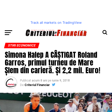
Track all markets on TradingView
STIRI ECONOMICE
Simona Halep A CÂȘTIGAT Roland
Garros, primul turneu de Mare
Șlem din carieră. Și 2,2 mil. Euro!
Publicat
acum 8 ani
pe
iunie 9, 2018
De
Criteriul Financiar