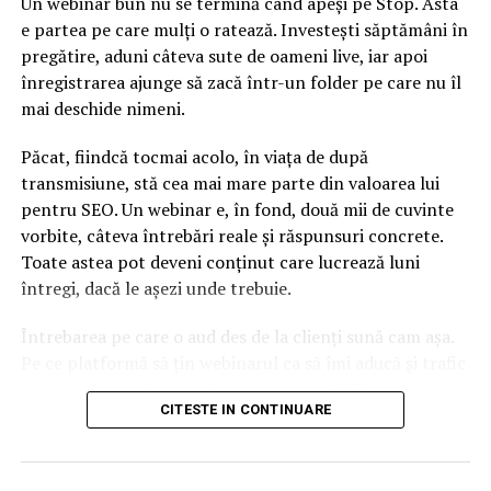
Un webinar bun nu se termină când apeși pe Stop. Asta
Ea a fost finalistă în 2014 la Madrid şi Roland Garros, în
e partea pe care mulți o ratează. Investești săptămâni în
2015 la Toronto şi Cincinnati, în 2017 la Roma, Roland
pregătire, aduni câteva sute de oameni live, iar apoi
Garros, Cincinnati şi Beijing şi în acest an la Australian
înregistrarea ajunge să zacă într-un folder pe care nu îl
Open şi Roma.
mai deschide nimeni.
În întreaga sa carieră, constănţeanca a câştigat, doar
Păcat, fiindcă tocmai acolo, în viața de după
din tenis, 23.494,071 euro, în acest an intrându-i în
transmisiune, stă cea mai mare parte din valoarea lui
cont 2.758.056 euro. După finala de la Roland Garros, la
pentru SEO. Un webinar e, în fond, două mii de cuvinte
aceste sume se vor adăuga încă 2,2 milioane de euro.
vorbite, câteva întrebări reale și răspunsuri concrete.
Toate astea pot deveni conținut care lucrează luni
întregi, dacă le așezi unde trebuie.
Întrebarea pe care o aud des de la clienți sună cam așa.
Pe ce platformă să țin webinarul ca să îmi aducă și trafic
din Google, nu doar lead-uri pe moment? Răspunsul
CITESTE IN CONTINUARE
scurt e că platforma contează, dar nu în felul în care
cred ei.
Nu cel mai tare software câștigă, ci acela care îți lasă