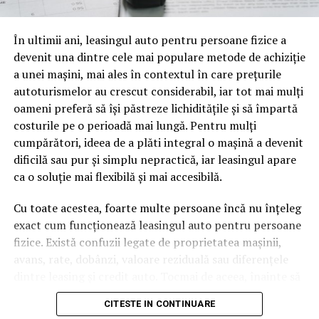
oamenii cu adevărat. Dacă transcrierea ajunge pe o
pagină de pe site-ul tău, ai dintr-odată două mii de
În ultimii ani, leasingul auto pentru persoane fizice a
cuvinte tematice, scrise exact în limbajul în care se
devenit una dintre cele mai populare metode de achiziție
caută.
a unei mașini, mai ales în contextul în care prețurile
Apoi vine partea de comportament. O pagină pe care
autoturismelor au crescut considerabil, iar tot mai mulți
vizitatorii stau zece, cincisprezece minute ca să
oameni preferă să își păstreze lichiditățile și să împartă
urmărească replay-ul trimite un semnal greu de ignorat.
costurile pe o perioadă mai lungă. Pentru mulți
Google nu îți măsoară direct satisfacția, însă timpul
cumpărători, ideea de a plăti integral o mașină a devenit
petrecut, scrollul și revenirile spun ceva despre cât de
dificilă sau pur și simplu nepractică, iar leasingul apare
util e materialul.
ca o soluție mai flexibilă și mai accesibilă.
Și mai e ceva ce se uită ușor. Un webinar reușit atrage
Cu toate acestea, foarte multe persoane încă nu înțeleg
linkuri aproape de la sine. Cineva îl menționează într-un
exact cum funcționează leasingul auto pentru persoane
newsletter, altcineva îl citează într-un articol, un
fizice. Există confuzii legate de proprietatea mașinii,
partener îl trimite în comunitatea lui. Fiecare astfel de
avans, rate, dobânzi, valoare reziduală sau diferențele
mențiune e o cărămidă pusă la autoritatea domeniului
dintre leasing și credit auto. Tocmai de aceea, înainte să
tău, iar autoritatea e moneda forte în SEO.
semnezi orice contract, este important să înțelegi clar
CITESTE IN CONTINUARE
mecanismul acestui tip de finanțare și să știi la ce să fii