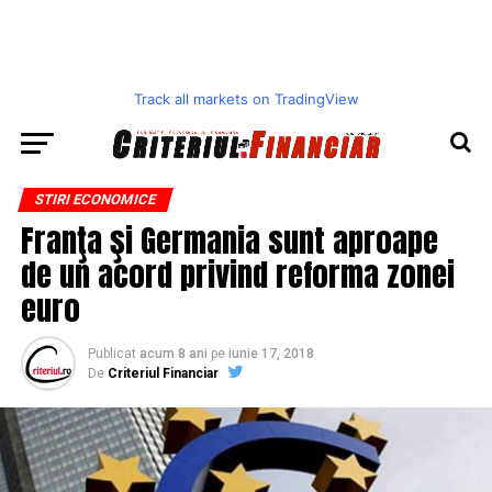
Track all markets on TradingView
STIRI ECONOMICE
Franţa şi Germania sunt aproape
de un acord privind reforma zonei
euro
Publicat
acum 8 ani
pe
iunie 17, 2018
De
Criteriul Financiar