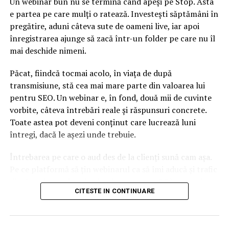
Un webinar bun nu se termină când apeși pe Stop. Asta
e partea pe care mulți o ratează. Investești săptămâni în
pregătire, aduni câteva sute de oameni live, iar apoi
înregistrarea ajunge să zacă într-un folder pe care nu îl
mai deschide nimeni.
Păcat, fiindcă tocmai acolo, în viața de după
transmisiune, stă cea mai mare parte din valoarea lui
pentru SEO. Un webinar e, în fond, două mii de cuvinte
vorbite, câteva întrebări reale și răspunsuri concrete.
Toate astea pot deveni conținut care lucrează luni
întregi, dacă le așezi unde trebuie.
Întrebarea pe care o aud des de la clienți sună cam așa.
Pe ce platformă să țin webinarul ca să îmi aducă și trafic
din Google, nu doar lead-uri pe moment? Răspunsul
CITESTE IN CONTINUARE
scurt e că platforma contează, dar nu în felul în care
cred ei.
Nu cel mai tare software câștigă, ci acela care îți lasă