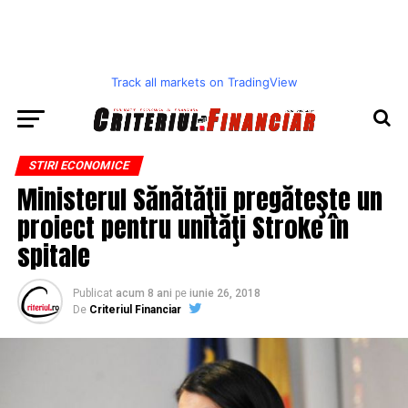
Track all markets on TradingView
STIRI ECONOMICE
Ministerul Sănătăţii pregăteşte un
proiect pentru unităţi Stroke în
spitale
Publicat
acum 8 ani
pe
iunie 26, 2018
De
Criteriul Financiar