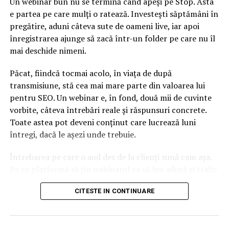
Un webinar bun nu se termină când apeși pe Stop. Asta
ARTICOLE PE ACEIASI TEMA:
e partea pe care mulți o ratează. Investești săptămâni în
URMATORUL
pregătire, aduni câteva sute de oameni live, iar apoi
Până acum nu am primit nicio sesizare de la vreun turist
înregistrarea ajunge să zacă într-un folder pe care nu îl
afectat
mai deschide nimeni.
NU RATATI
Ordonanţa privind garantarea pachetelor turistice intră
Păcat, fiindcă tocmai acolo, în viața de după
miercuri pe circuitul de avizare
transmisiune, stă cea mai mare parte din valoarea lui
pentru SEO. Un webinar e, în fond, două mii de cuvinte
vorbite, câteva întrebări reale și răspunsuri concrete.
Toate astea pot deveni conținut care lucrează luni
întregi, dacă le așezi unde trebuie.
Întrebarea pe care o aud des de la clienți sună cam așa.
Pe ce platformă să țin webinarul ca să îmi aducă și trafic
din Google, nu doar lead-uri pe moment? Răspunsul
CITESTE IN CONTINUARE
scurt e că platforma contează, dar nu în felul în care
cred ei.
Nu cel mai tare software câștigă, ci acela care îți lasă