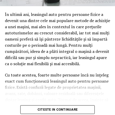
oamenii cu adevărat. Dacă transcrierea ajunge pe o
pagină de pe site-ul tău, ai dintr-odată două mii de
În ultimii ani, leasingul auto pentru persoane fizice a
cuvinte tematice, scrise exact în limbajul în care se
devenit una dintre cele mai populare metode de achiziție
caută.
a unei mașini, mai ales în contextul în care prețurile
Apoi vine partea de comportament. O pagină pe care
autoturismelor au crescut considerabil, iar tot mai mulți
vizitatorii stau zece, cincisprezece minute ca să
oameni preferă să își păstreze lichiditățile și să împartă
urmărească replay-ul trimite un semnal greu de ignorat.
costurile pe o perioadă mai lungă. Pentru mulți
Google nu îți măsoară direct satisfacția, însă timpul
cumpărători, ideea de a plăti integral o mașină a devenit
petrecut, scrollul și revenirile spun ceva despre cât de
dificilă sau pur și simplu nepractică, iar leasingul apare
util e materialul.
ca o soluție mai flexibilă și mai accesibilă.
Și mai e ceva ce se uită ușor. Un webinar reușit atrage
Cu toate acestea, foarte multe persoane încă nu înțeleg
linkuri aproape de la sine. Cineva îl menționează într-un
exact cum funcționează leasingul auto pentru persoane
newsletter, altcineva îl citează într-un articol, un
fizice. Există confuzii legate de proprietatea mașinii,
partener îl trimite în comunitatea lui. Fiecare astfel de
avans, rate, dobânzi, valoare reziduală sau diferențele
mențiune e o cărămidă pusă la autoritatea domeniului
dintre leasing și credit auto. Tocmai de aceea, înainte să
tău, iar autoritatea e moneda forte în SEO.
semnezi orice contract, este important să înțelegi clar
CITESTE IN CONTINUARE
mecanismul acestui tip de finanțare și să știi la ce să fii