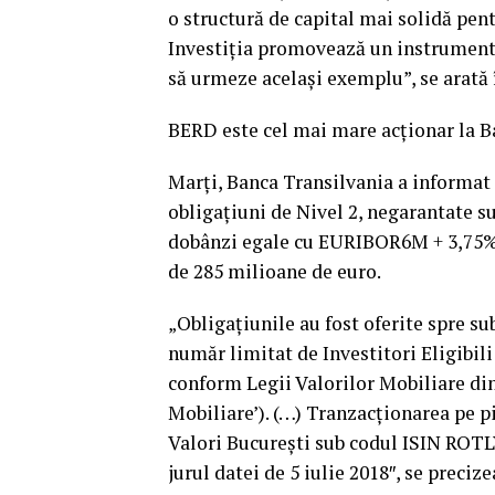
o structură de capital mai solidă pent
Investiţia promovează un instrument in
să urmeze acelaşi exemplu”, se arată
BERD este cel mai mare acţionar la Ba
Marţi, Banca Transilvania a informat 
obligaţiuni de Nivel 2, negarantate s
dobânzi egale cu EURIBOR6M + 3,75% p
de 285 milioane de euro.
„Obligaţiunile au fost oferite spre s
număr limitat de Investitori Eligibili 
conform Legii Valorilor Mobiliare din
Mobiliare’). (…) Tranzacţionarea pe 
Valori Bucureşti sub codul ISIN ROT
jurul datei de 5 iulie 2018″, se preci