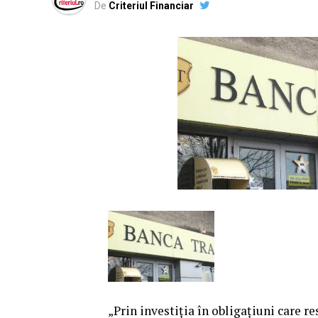
De
Criteriul Financiar
„Prin investiţia în obligaţiuni care 