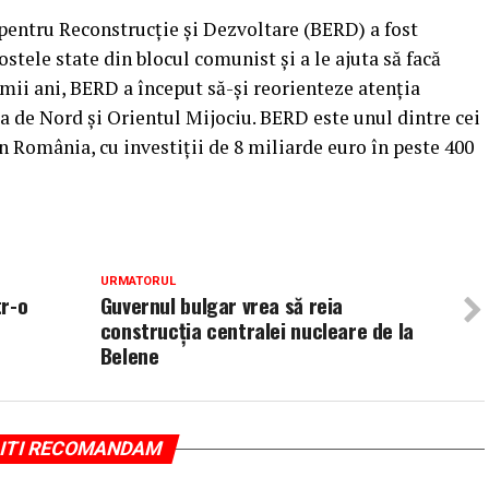
entru Reconstrucţie şi Dezvoltare (BERD) a fost
fostele state din blocul comunist şi a le ajuta să facă
imii ani, BERD a început să-şi reorienteze atenţia
ca de Nord şi Orientul Mijociu. BERD este unul dintre cei
n România, cu investiţii de 8 miliarde euro în peste 400
URMATORUL
tr-o
Guvernul bulgar vrea să reia
construcţia centralei nucleare de la
Belene
ITI RECOMANDAM