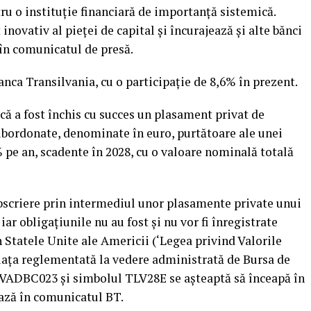
ru o instituţie financiară de importanţă sistemică.
ovativ al pieţei de capital şi încurajează şi alte bănci
 în comunicatul de presă.
nca Transilvania, cu o participaţie de 8,6% în prezent.
că a fost închis cu succes un plasament privat de
ubordonate, denominate în euro, purtătoare ale unei
e an, scadente în 2028, cu o valoare nominală totală
ubscriere prin intermediul unor plasamente private unui
iar obligaţiunile nu au fost şi nu vor fi înregistrate
 Statele Unite ale Americii (‘Legea privind Valorile
piaţa reglementată la vedere administrată de Bursa de
LVADBC023 şi simbolul TLV28E se aşteaptă să înceapă în
zează în comunicatul BT.