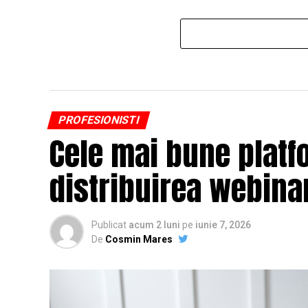
PROFESIONISTI
Cele mai bune platf
distribuirea webinar
Publicat
acum 2 luni
pe
iunie 7, 2026
De
Cosmin Mares