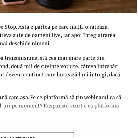
 Stop. Asta e partea pe care mulți o ratează.
âteva sute de oameni live, iar apoi înregistrarea
l mai deschide nimeni.
upă transmisiune, stă cea mai mare parte din
ond, două mii de cuvinte vorbite, câteva întrebări
ot deveni conținut care lucrează luni întregi, dacă
sună cam așa. Pe ce platformă să țin webinarul ca să
ead-uri pe moment? Răspunsul scurt e că platforma
are îți lasă conținutul liber, indexabil și ușor de
dcă diferențele dintre opțiuni sunt mai subtile decât