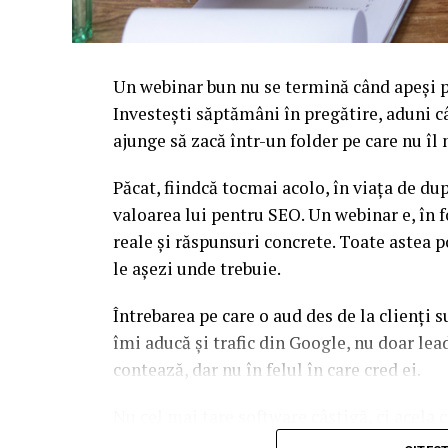
Un webinar bun nu se termină când apeși pe
Investești săptămâni în pregătire, aduni c
ajunge să zacă într-un folder pe care nu î
Păcat, fiindcă tocmai acolo, în viața de d
valoarea lui pentru SEO. Un webinar e, în f
reale și răspunsuri concrete. Toate astea p
le așezi unde trebuie.
Întrebarea pe care o aud des de la clienți 
îmi aducă și trafic din Google, nu doar l
contează, dar nu în felul în care cred ei.
Nu cel mai tare software câștigă, ci acela c
reutilizat. Hai să o luăm pe îndelete, fiin