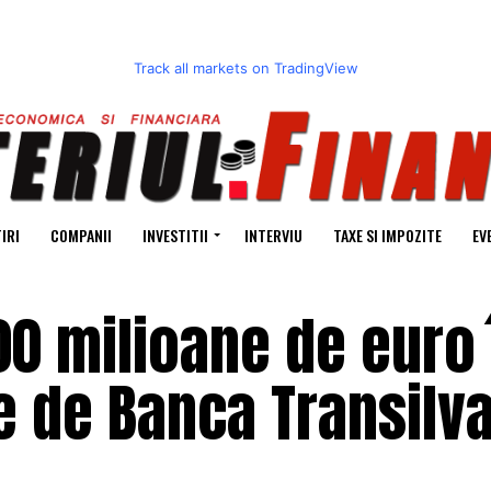
Track all markets on TradingView
IRI
COMPANII
INVESTITII
INTERVIU
TAXE SI IMPOZITE
EV
100 milioane de euro 
e de Banca Transilv