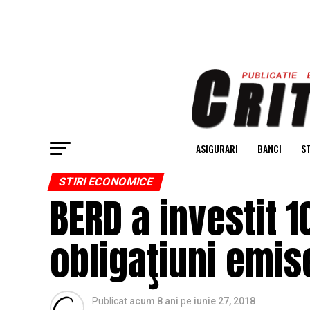
ASIGURARI
BANCI
ST
STIRI ECONOMICE
BERD a investit 
obligaţiuni emis
Publicat
acum 8 ani
pe
iunie 27, 2018