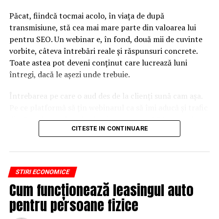
URMATORUL
Locuința ți-a fost afectată de inundații? Vezi ce trebuie
Păcat, fiindcă tocmai acolo, în viața de după
să faci pentru a primi despăgubire
transmisiune, stă cea mai mare parte din valoarea lui
pentru SEO. Un webinar e, în fond, două mii de cuvinte
NU RATATI
Donald Trump i-a sugerat lui Emmanuel Macron ca
vorbite, câteva întrebări reale și răspunsuri concrete.
Franţa să părăsească UE
Toate astea pot deveni conținut care lucrează luni
întregi, dacă le așezi unde trebuie.
Întrebarea pe care o aud des de la clienți sună cam așa.
Pe ce platformă să țin webinarul ca să îmi aducă și trafic
din Google, nu doar lead-uri pe moment? Răspunsul
CITESTE IN CONTINUARE
scurt e că platforma contează, dar nu în felul în care
cred ei.
Nu cel mai tare software câștigă, ci acela care îți lasă
STIRI ECONOMICE
conținutul liber, indexabil și ușor de reutilizat. Hai să o
Cum funcționează leasingul auto
luăm pe îndelete, fiindcă diferențele dintre opțiuni sunt
mai subtile decât par la prima vedere.
pentru persoane fizice