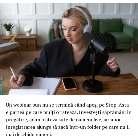
numără şi Şcoala de aviaţie din cadrul Ministerului
Transporturilor.
Pe de altă parte, Merica a precizat că pe Aeroportul
Băneasa urmează să se desfăşoare sâmbătă un Raliu
Internaţional.
„Este un iniţiator, pilot francez, care în fiecare an
organizează un raliu aerian într-o oarecare direcţie.
Anul acesta a fost Georgia. Au zburat până în Georgia şi
la întoarcere traversează şi ţara noastră. Am câţiva
prieteni care participă la acest raliu, membri în asociaţia
noastră, piloţi români, şi ne-am hotărât să îi aşteptăm
aici la Băneasa cu un mic eveniment”, a mai spus Radu
Merica.
Un webinar bun nu se termină când apeși pe Stop. Asta
e partea pe care mulți o ratează. Investești săptămâni în
Sursa: Agerpres
pregătire, aduni câteva sute de oameni live, iar apoi
înregistrarea ajunge să zacă într-un folder pe care nu îl
ARTICOLE PE ACEIASI TEMA:
mai deschide nimeni.