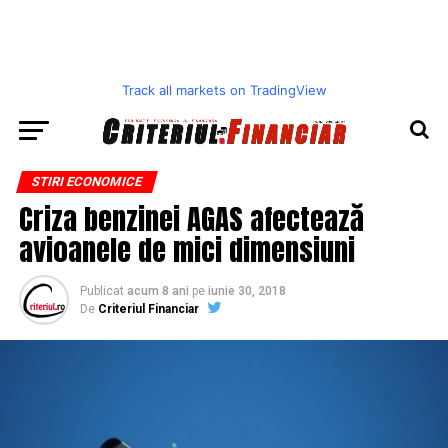
Track all markets on TradingView
STIRI ECONOMICE
Criza benzinei AGAS afectează
avioanele de mici dimensiuni
Publicat
acum 8 ani
pe
iunie 30, 2018
De
Criteriul Financiar