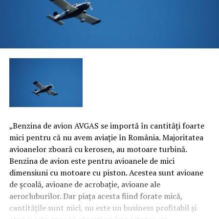
„Benzina de avion AVGAS se importă în cantităţi foarte
mici pentru că nu avem aviaţie în România. Majoritatea
avioanelor zboară cu kerosen, au motoare turbină.
Benzina de avion este pentru avioanele de mici
dimensiuni cu motoare cu piston. Acestea sunt avioane
de şcoală, avioane de acrobaţie, avioane ale
aerocluburilor. Dar piaţa acesta fiind forate mică,
cantităţile sunt mici, nu este un business profitabil şi