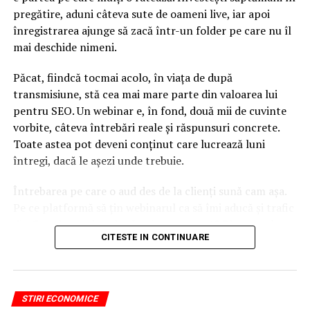
România nu susţine plafonarea plăţilor directe către
pregătire, aduni câteva sute de oameni live, iar apoi
fermieri
înregistrarea ajunge să zacă într-un folder pe care nu îl
mai deschide nimeni.
NU RATATI
Ghiseul.ro va fi interconectat cu platformele de
internet banking ale băncilor
Păcat, fiindcă tocmai acolo, în viața de după
transmisiune, stă cea mai mare parte din valoarea lui
pentru SEO. Un webinar e, în fond, două mii de cuvinte
vorbite, câteva întrebări reale și răspunsuri concrete.
Toate astea pot deveni conținut care lucrează luni
întregi, dacă le așezi unde trebuie.
Întrebarea pe care o aud des de la clienți sună cam așa.
Pe ce platformă să țin webinarul ca să îmi aducă și trafic
din Google, nu doar lead-uri pe moment? Răspunsul
CITESTE IN CONTINUARE
scurt e că platforma contează, dar nu în felul în care
cred ei.
Nu cel mai tare software câștigă, ci acela care îți lasă
STIRI ECONOMICE
conținutul liber, indexabil și ușor de reutilizat. Hai să o