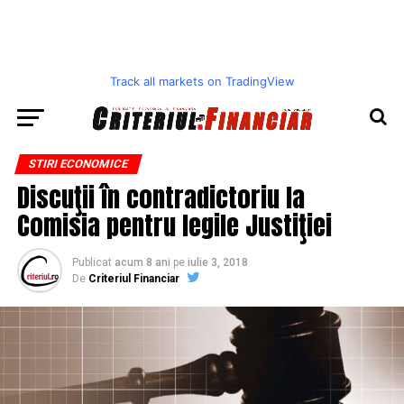
Track all markets on TradingView
STIRI ECONOMICE
Discuţii în contradictoriu la
Comisia pentru legile Justiţiei
Publicat
acum 8 ani
pe
iulie 3, 2018
De
Criteriul Financiar