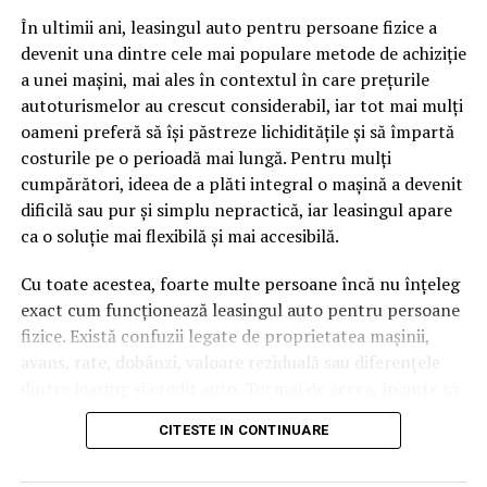
pagină de pe site-ul tău, ai dintr-odată două mii de
În ultimii ani, leasingul auto pentru persoane fizice a
cuvinte tematice, scrise exact în limbajul în care se
devenit una dintre cele mai populare metode de achiziție
caută.
a unei mașini, mai ales în contextul în care prețurile
Apoi vine partea de comportament. O pagină pe care
autoturismelor au crescut considerabil, iar tot mai mulți
vizitatorii stau zece, cincisprezece minute ca să
oameni preferă să își păstreze lichiditățile și să împartă
urmărească replay-ul trimite un semnal greu de ignorat.
costurile pe o perioadă mai lungă. Pentru mulți
Google nu îți măsoară direct satisfacția, însă timpul
cumpărători, ideea de a plăti integral o mașină a devenit
petrecut, scrollul și revenirile spun ceva despre cât de
dificilă sau pur și simplu nepractică, iar leasingul apare
util e materialul.
ca o soluție mai flexibilă și mai accesibilă.
Și mai e ceva ce se uită ușor. Un webinar reușit atrage
Cu toate acestea, foarte multe persoane încă nu înțeleg
linkuri aproape de la sine. Cineva îl menționează într-un
exact cum funcționează leasingul auto pentru persoane
newsletter, altcineva îl citează într-un articol, un
fizice. Există confuzii legate de proprietatea mașinii,
partener îl trimite în comunitatea lui. Fiecare astfel de
avans, rate, dobânzi, valoare reziduală sau diferențele
mențiune e o cărămidă pusă la autoritatea domeniului
dintre leasing și credit auto. Tocmai de aceea, înainte să
tău, iar autoritatea e moneda forte în SEO.
semnezi orice contract, este important să înțelegi clar
CITESTE IN CONTINUARE
mecanismul acestui tip de finanțare și să știi la ce să fii
Apoi mai e economia de scară, care mă încântă de
atent.
fiecare dată. Dintr-o singură sesiune scoți un articol