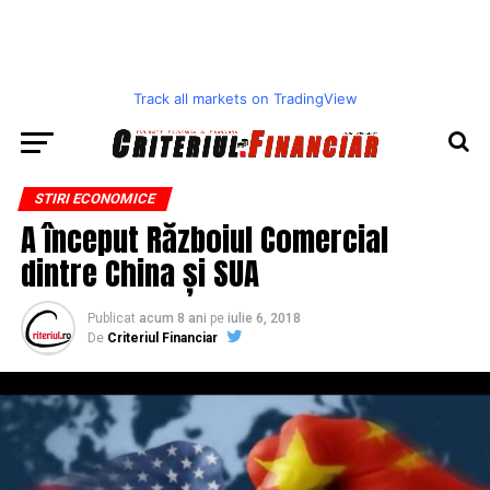
Track all markets on TradingView
STIRI ECONOMICE
A început Războiul Comercial
dintre China și SUA
Publicat
acum 8 ani
pe
iulie 6, 2018
De
Criteriul Financiar