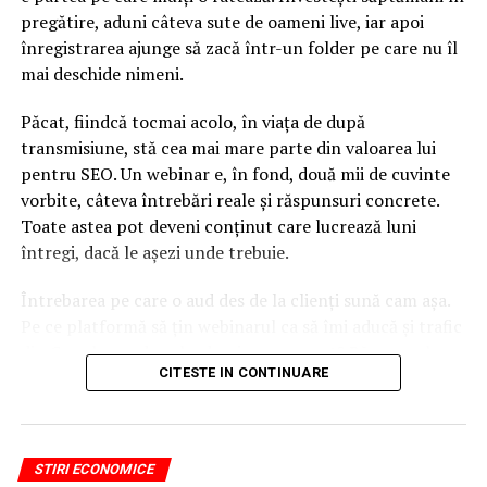
pregătire, aduni câteva sute de oameni live, iar apoi
înregistrarea ajunge să zacă într-un folder pe care nu îl
mai deschide nimeni.
Păcat, fiindcă tocmai acolo, în viața de după
transmisiune, stă cea mai mare parte din valoarea lui
pentru SEO. Un webinar e, în fond, două mii de cuvinte
vorbite, câteva întrebări reale și răspunsuri concrete.
Toate astea pot deveni conținut care lucrează luni
întregi, dacă le așezi unde trebuie.
Întrebarea pe care o aud des de la clienți sună cam așa.
Pe ce platformă să țin webinarul ca să îmi aducă și trafic
din Google, nu doar lead-uri pe moment? Răspunsul
CITESTE IN CONTINUARE
scurt e că platforma contează, dar nu în felul în care
cred ei.
Nu cel mai tare software câștigă, ci acela care îți lasă
STIRI ECONOMICE
conținutul liber, indexabil și ușor de reutilizat. Hai să o