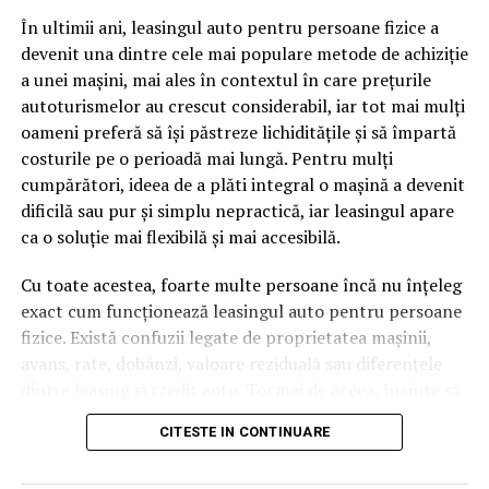
pagină de pe site-ul tău, ai dintr-odată două mii de
În ultimii ani, leasingul auto pentru persoane fizice a
cuvinte tematice, scrise exact în limbajul în care se
devenit una dintre cele mai populare metode de achiziție
caută.
a unei mașini, mai ales în contextul în care prețurile
Apoi vine partea de comportament. O pagină pe care
autoturismelor au crescut considerabil, iar tot mai mulți
vizitatorii stau zece, cincisprezece minute ca să
oameni preferă să își păstreze lichiditățile și să împartă
urmărească replay-ul trimite un semnal greu de ignorat.
costurile pe o perioadă mai lungă. Pentru mulți
Google nu îți măsoară direct satisfacția, însă timpul
cumpărători, ideea de a plăti integral o mașină a devenit
petrecut, scrollul și revenirile spun ceva despre cât de
dificilă sau pur și simplu nepractică, iar leasingul apare
util e materialul.
ca o soluție mai flexibilă și mai accesibilă.
Și mai e ceva ce se uită ușor. Un webinar reușit atrage
Cu toate acestea, foarte multe persoane încă nu înțeleg
linkuri aproape de la sine. Cineva îl menționează într-un
exact cum funcționează leasingul auto pentru persoane
newsletter, altcineva îl citează într-un articol, un
fizice. Există confuzii legate de proprietatea mașinii,
partener îl trimite în comunitatea lui. Fiecare astfel de
avans, rate, dobânzi, valoare reziduală sau diferențele
mențiune e o cărămidă pusă la autoritatea domeniului
dintre leasing și credit auto. Tocmai de aceea, înainte să
tău, iar autoritatea e moneda forte în SEO.
semnezi orice contract, este important să înțelegi clar
CITESTE IN CONTINUARE
mecanismul acestui tip de finanțare și să știi la ce să fii
Apoi mai e economia de scară, care mă încântă de
atent.
fiecare dată. Dintr-o singură sesiune scoți un articol