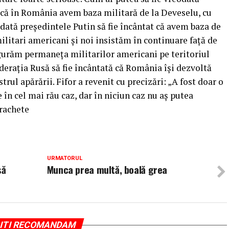
 că în România avem baza militară de la Deveselu, cu
odată preşedintele Putin să fie încântat că avem baza de
litari americani şi noi insistăm în continuare faţă de
igurăm permaneţa militarilor americani pe teritoriul
raţia Rusă să fie încântată că România îşi dezvoltă
trul apărării. Fifor a revenit cu precizări: „A fost doar o
în cel mai rău caz, dar în niciun caz nu aş putea
rachete
URMATORUL
să
Munca prea multă, boală grea
ITI RECOMANDAM