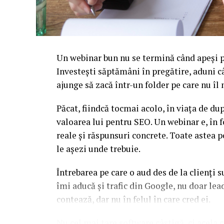
Un webinar bun nu se termină când apeși pe
Investești săptămâni în pregătire, aduni c
ajunge să zacă într-un folder pe care nu î
Păcat, fiindcă tocmai acolo, în viața de d
valoarea lui pentru SEO. Un webinar e, în f
reale și răspunsuri concrete. Toate astea p
le așezi unde trebuie.
Întrebarea pe care o aud des de la clienți 
îmi aducă și trafic din Google, nu doar l
contează, dar nu în felul în care cred ei.
Nu cel mai tare software câștigă, ci acela c