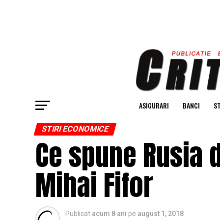
ASIGURARI
BANCI
ST
STIRI ECONOMICE
Ce spune Rusia d
Mihai Fifor
Publicat
acum 8 ani
pe
august 1, 2018