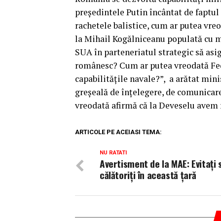
preşedintele Putin încântat de faptul
rachetele balistice, cum ar putea vre
la Mihail Kogălniceanu populată cu mi
SUA în parteneriatul strategic să as
românesc? Cum ar putea vreodată Fede
capabilităţile navale?”, a arătat minis
greşeală de înţelegere, de comunicare 
vreodată afirmă că la Deveselu avem 
ARTICOLE PE ACEIASI TEMA:
NU RATATI
Avertisment de la MAE: Evitaţi 
călătoriţi în această ţară