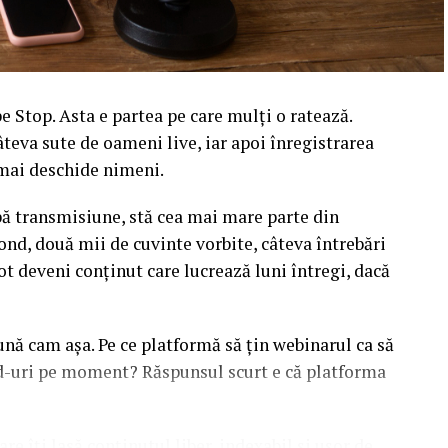
 Stop. Asta e partea pe care mulți o ratează.
âteva sute de oameni live, iar apoi înregistrarea
l mai deschide nimeni.
upă transmisiune, stă cea mai mare parte din
ond, două mii de cuvinte vorbite, câteva întrebări
ot deveni conținut care lucrează luni întregi, dacă
sună cam așa. Pe ce platformă să țin webinarul ca să
ead-uri pe moment? Răspunsul scurt e că platforma
are îți lasă conținutul liber, indexabil și ușor de