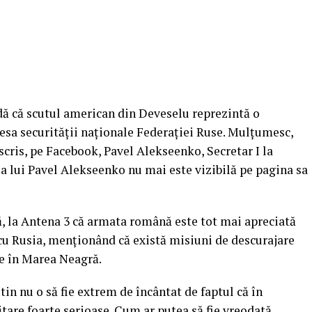
adă că scutul american din Deveselu reprezintă o
esa securităţii naţionale Federaţiei Ruse. Mulţumesc,
scris, pe Facebook, Pavel Alekseenko, Secretar I la
 lui Pavel Alekseenko nu mai este vizibilă pe pagina sa
ră, la Antena 3 că armata română este tot mai apreciată
 cu Rusia, menţionând că există misiuni de descurajare
e în Marea Neagră.
in nu o să fie extrem de încântat de faptul că în
tare foarte serioase. Cum ar putea să fie vreodată