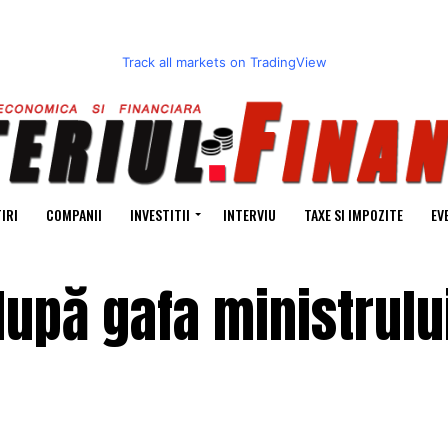
Track all markets on TradingView
IRI
COMPANII
INVESTITII
INTERVIU
TAXE SI IMPOZITE
EV
upă gafa ministrulu