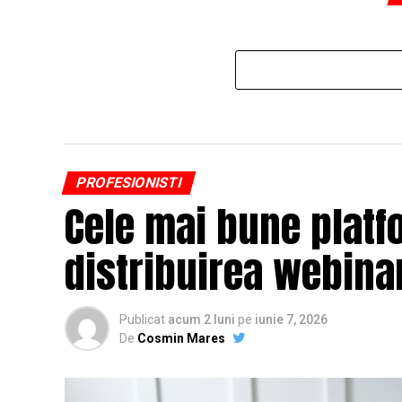
PROFESIONISTI
Cele mai bune platf
distribuirea webinar
Publicat
acum 2 luni
pe
iunie 7, 2026
De
Cosmin Mares