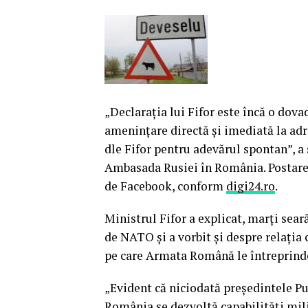
„Declaraţia lui Fifor este încă o dov
ameninţare directă şi imediată la adr
dle Fifor pentru adevărul spontan”, a 
Ambasada Rusiei în România. Postarea
de Facebook, conform
digi24.ro
.
M
inistrul Fifor a explicat, marţi sea
de NATO şi a vorbit şi despre relaţia
pe care Armata Română le întreprind
„Evident că niciodată preşedintele Put
România se dezvoltă capabilităţi mili