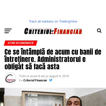
Track all markets on TradingView
STIRI ECONOMICE
Ce se întâmplă de acum cu banii de
întreţinere. Administratorul e
obligat să facă asta
Publicat
acum 8 ani
pe
august 9, 2018
De
Criteriul Financiar