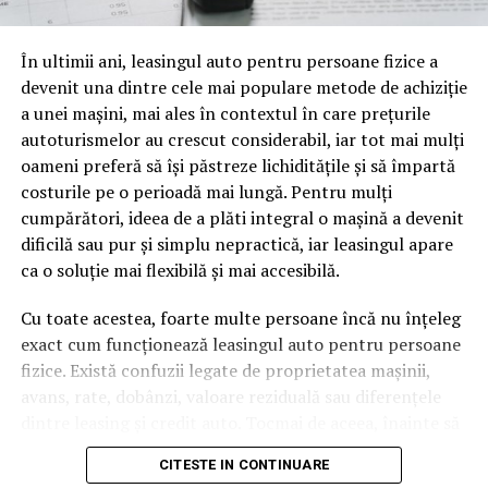
oamenii cu adevărat. Dacă transcrierea ajunge pe o
pagină de pe site-ul tău, ai dintr-odată două mii de
În ultimii ani, leasingul auto pentru persoane fizice a
cuvinte tematice, scrise exact în limbajul în care se
devenit una dintre cele mai populare metode de achiziție
caută.
a unei mașini, mai ales în contextul în care prețurile
Apoi vine partea de comportament. O pagină pe care
autoturismelor au crescut considerabil, iar tot mai mulți
vizitatorii stau zece, cincisprezece minute ca să
oameni preferă să își păstreze lichiditățile și să împartă
urmărească replay-ul trimite un semnal greu de ignorat.
costurile pe o perioadă mai lungă. Pentru mulți
Google nu îți măsoară direct satisfacția, însă timpul
cumpărători, ideea de a plăti integral o mașină a devenit
petrecut, scrollul și revenirile spun ceva despre cât de
dificilă sau pur și simplu nepractică, iar leasingul apare
util e materialul.
ca o soluție mai flexibilă și mai accesibilă.
Și mai e ceva ce se uită ușor. Un webinar reușit atrage
Cu toate acestea, foarte multe persoane încă nu înțeleg
linkuri aproape de la sine. Cineva îl menționează într-un
exact cum funcționează leasingul auto pentru persoane
newsletter, altcineva îl citează într-un articol, un
fizice. Există confuzii legate de proprietatea mașinii,
partener îl trimite în comunitatea lui. Fiecare astfel de
avans, rate, dobânzi, valoare reziduală sau diferențele
mențiune e o cărămidă pusă la autoritatea domeniului
dintre leasing și credit auto. Tocmai de aceea, înainte să
tău, iar autoritatea e moneda forte în SEO.
semnezi orice contract, este important să înțelegi clar
CITESTE IN CONTINUARE
mecanismul acestui tip de finanțare și să știi la ce să fii