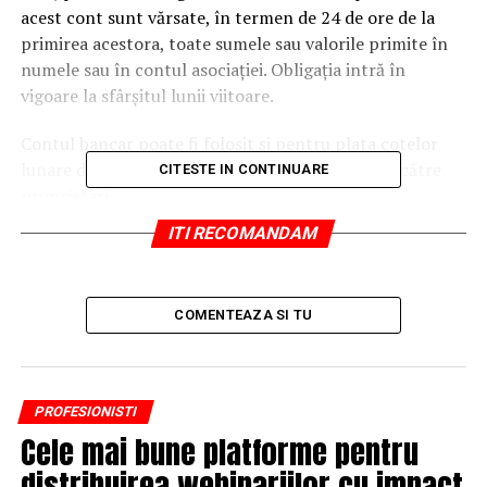
acest cont sunt vărsate, în termen de 24 de ore de la
primirea acestora, toate sumele sau valorile primite în
numele sau în contul asociaţiei. Obligaţia intră în
vigoare la sfârşitul lunii viitoare.
Contul bancar poate fi folosit şi pentru plata cotelor
lunare de contribuţie la cheltuielile asociaţiei de către
CITESTE IN CONTINUARE
proprietari.
ITI RECOMANDAM
Cu acordul asociaţiei de proprietari şi doar pentru plata
cheltuielilor neprevăzute, administratorul poate păstra
în casierie numerar, în limita unui plafon lunar de 1.000
COMENTEAZA SI TU
lei.
Textul integral al legii îl puteţi consulta
AICI
.
PROFESIONISTI
Despre schimbările aduse de legea asociaţiei de
Cele mai bune platforme pentru
proprietari, revista Capital a mai scris următoarele
articole.
distribuirea webinariilor cu impact