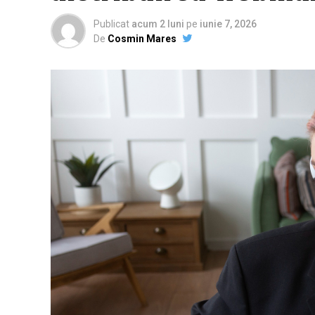
Publicat
acum 2 luni
pe
iunie 7, 2026
De
Cosmin Mares