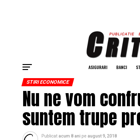
ASIGURARI
BANCI
ST
STIRI ECONOMICE
Nu ne vom confru
suntem trupe pr
Publicat
acum 8 ani
pe
august 9, 2018