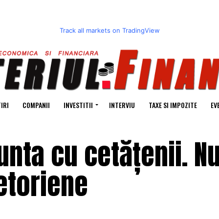
Track all markets on TradingView
IRI
COMPANII
INVESTITII
INTERVIU
TAXE SI IMPOZITE
EV
nta cu cetățenii. N
etoriene