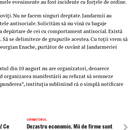
mele evenimente au fost incidente cu forţele de ordine.
oviţi. Nu ne facem singuri dreptate. Jandarmii au
le antisociale. Solicităm să nu vină cu bagaje
 la depărtare de cei cu comportament antisocial. Există
 Să se delimiteze de grupurile acestea. Cu toţii vrem să
Georgian Enache, purtător de cuvânt al Jandarmeriei
stul din 10 august nu are organizatori, deoarece
nd organizarea manifestării au refuzat să semneze
punderea”, instituţia subliniind că o simplă notificare
URMATORUL
! Ce
Dezastru economic. Mii de firme sunt