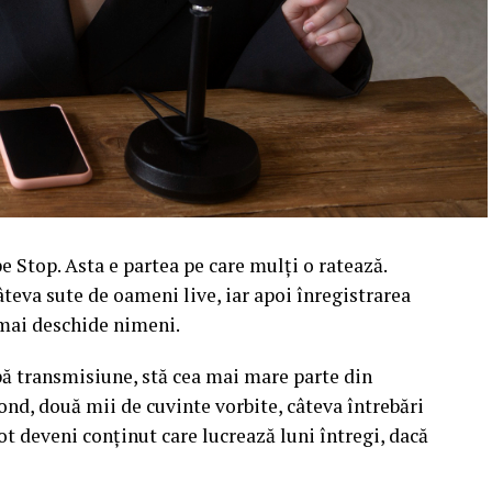
 Stop. Asta e partea pe care mulți o ratează.
âteva sute de oameni live, iar apoi înregistrarea
l mai deschide nimeni.
upă transmisiune, stă cea mai mare parte din
ond, două mii de cuvinte vorbite, câteva întrebări
ot deveni conținut care lucrează luni întregi, dacă