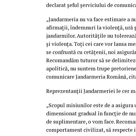
declarat şeful şerviciului de comuni
„Jandarmeria nu va face estimare a nu
afirmaţii, îndemnuri la violenţă, ură
jandarmilor. Autorităţile nu tolereaz
şi violenţa.
Toţi cei care vor lansa m
se confruntă cu cetăţenii, noi asigură
Recomandăm tuturor să se delimiteze 
apolitică, nu suntem trupe pretoriene”
comunicare Jandarmeria Română, cit
Reprezentanţii Jandarmeriei le cer ma
„Scopul misiunilor este de a asigura u
dimensionat gradual în funcţie de num
de suplimentare, o vom face. Recoman
comportament civilizat, să respecte in