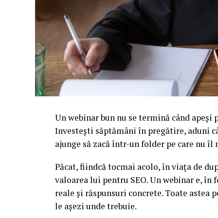
Un webinar bun nu se termină când apeși pe
Investești săptămâni în pregătire, aduni c
ajunge să zacă într-un folder pe care nu î
Păcat, fiindcă tocmai acolo, în viața de d
valoarea lui pentru SEO. Un webinar e, în f
reale și răspunsuri concrete. Toate astea p
le așezi unde trebuie.