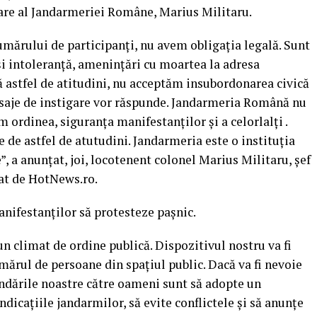
care al Jandarmeriei Române, Marius Militaru.
mărului de participanţi, nu avem obligaţia legală. Sunt
 şi intoleranţă, ameninţări cu moartea la adresa
ă astfel de atitudini, nu acceptăm insubordonarea civică
esaje de instigare vor răspunde. Jandarmeria Română nu
m ordinea, siguranţa manifestanţilor şi a celorlalţi .
de astfel de atutudini. Jandarmeria este o instituţia
, a anunţat, joi, locotenent colonel Marius Militaru, şef
at de HotNews.ro.
nifestanţilor să protesteze paşnic.
n climat de ordine publică. Dispozitivul nostru va fi
ărul de persoane din spaţiul public. Dacă va fi nevoie
dările noastre către oameni sunt să adopte un
dicaţiile jandarmilor, să evite conflictele şi să anunţe