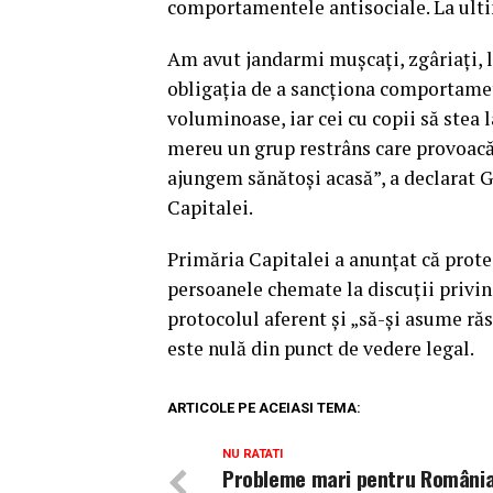
comportamentele antisociale. La ulti
Am avut jandarmi muşcaţi, zgâriaţi, l
obligaţia de a sancţiona comportamete
voluminoase, iar cei cu copii să stea
mereu un grup restrâns care provoacă.
ajungem sănătoşi acasă”, a declarat 
Capitalei.
Primăria Capitalei a anunţat că prote
persoanele chemate la discuţii privi
protocolul aferent şi „să-şi asume răs
este nulă din punct de vedere legal.
ARTICOLE PE ACEIASI TEMA:
NU RATATI
Probleme mari pentru România