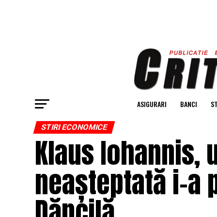
ASIGURARI
BANCI
ST
STIRI ECONOMICE
Klaus Iohannis, u
neașteptată i-a 
Dăncilă