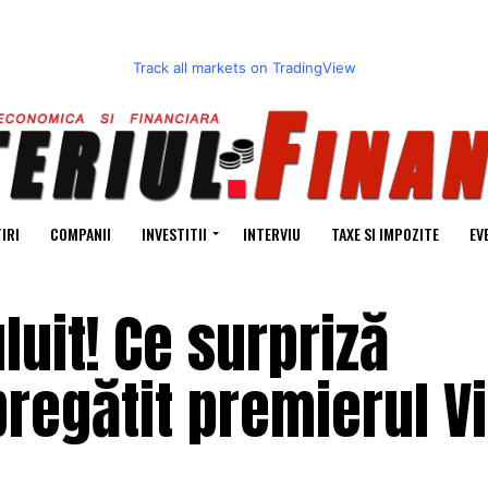
Track all markets on TradingView
IRI
COMPANII
INVESTITII
INTERVIU
TAXE SI IMPOZITE
EV
luit! Ce surpriză
pregătit premierul V