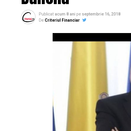
Publicat
acum 8 ani
pe
septembrie 16, 2018
De
Criteriul Financiar