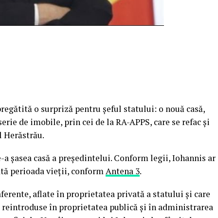
pregătită o surpriză pentru şeful statului: o nouă casă,
erie de imobile, prin cei de la RA-APPS, care se refac şi
l Herăstrău.
de-a şasea casă a preşedintelui. Conform legii, Iohannis ar
ată perioada vieţii, conform
Antena 3
.
aferente, aflate în proprietatea privată a statului şi care
t reintroduse în proprietatea publică şi în administrarea