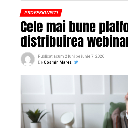
PROFESIONISTI
Cele mai bune platf
distribuirea webinar
Publicat
acum 2 luni
pe
iunie 7, 2026
De
Cosmin Mares