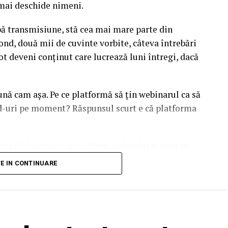
l mai deschide nimeni.
upă transmisiune, stă cea mai mare parte din
ond, două mii de cuvinte vorbite, câteva întrebări
ot deveni conținut care lucrează luni întregi, dacă
sună cam așa. Pe ce platformă să țin webinarul ca să
ead-uri pe moment? Răspunsul scurt e că platforma
are îți lasă conținutul liber, indexabil și ușor de
dcă diferențele dintre opțiuni sunt mai subtile decât
TE IN CONTINUARE
duit ajunge să conteze pentru