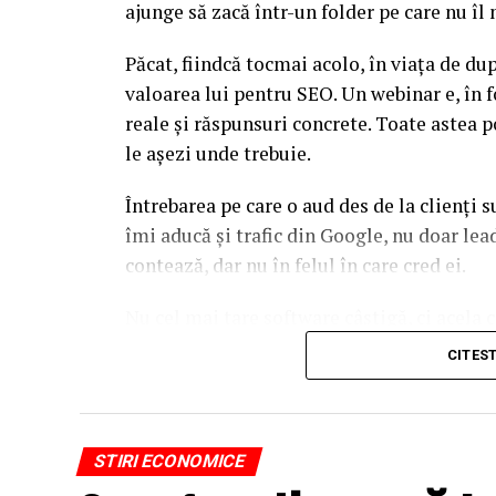
ajunge să zacă într-un folder pe care nu î
Păcat, fiindcă tocmai acolo, în viața de d
valoarea lui pentru SEO. Un webinar e, în f
reale și răspunsuri concrete. Toate astea p
le așezi unde trebuie.
Întrebarea pe care o aud des de la clienți 
îmi aducă și trafic din Google, nu doar l
contează, dar nu în felul în care cred ei.
Nu cel mai tare software câștigă, ci acela c
reutilizat. Hai să o luăm pe îndelete, fiin
CITES
par la prima vedere.
De ce un webinar bine găz
STIRI ECONOMICE
Google