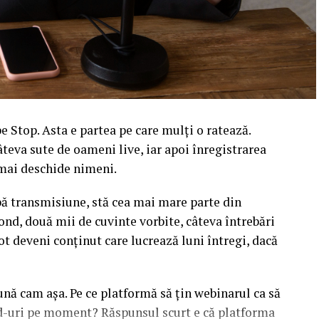
 Stop. Asta e partea pe care mulți o ratează.
âteva sute de oameni live, iar apoi înregistrarea
l mai deschide nimeni.
upă transmisiune, stă cea mai mare parte din
ond, două mii de cuvinte vorbite, câteva întrebări
ot deveni conținut care lucrează luni întregi, dacă
sună cam așa. Pe ce platformă să țin webinarul ca să
ead-uri pe moment? Răspunsul scurt e că platforma