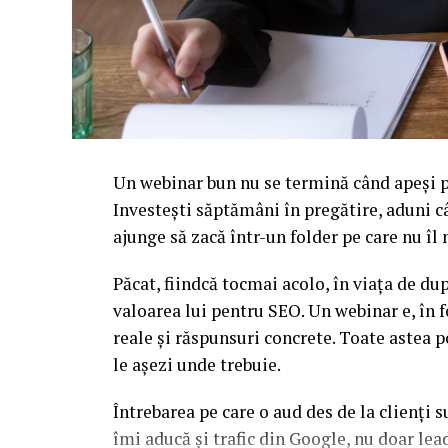
Un webinar bun nu se termină când apeși pe
Investești săptămâni în pregătire, aduni c
ajunge să zacă într-un folder pe care nu î
Păcat, fiindcă tocmai acolo, în viața de d
valoarea lui pentru SEO. Un webinar e, în f
reale și răspunsuri concrete. Toate astea p
le așezi unde trebuie.
Întrebarea pe care o aud des de la clienți 
îmi aducă și trafic din Google, nu doar l