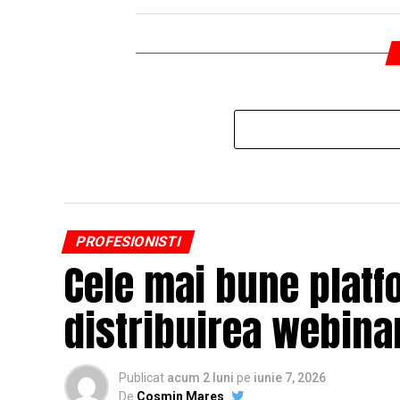
PROFESIONISTI
Cele mai bune platf
distribuirea webinar
Publicat
acum 2 luni
pe
iunie 7, 2026
De
Cosmin Mares