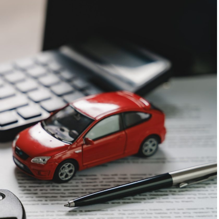
 pe care vizitatorii stau zece, cincisprezece
 un semnal greu de ignorat. Google nu îți măsoară
rollul și revenirile spun ceva despre cât de util e
ușit atrage linkuri aproape de la sine. Cineva îl
l citează într-un articol, un partener îl trimite în
ne e o cărămidă pusă la autoritatea domeniului tău,
ntă de fiecare dată. Dintr-o singură sesiune scoți
te pentru social, o pagină de replay, un episod de
recvente. O oră de filmare ajunge să hrănească un
ți permite să scoți ușor materialul brut.
obișnuită într-una bună pentru