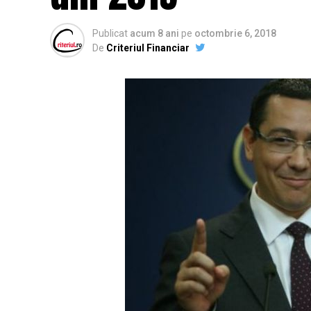
Publicat
acum 8 ani
pe
octombrie 6, 2018
De
Criteriul Financiar