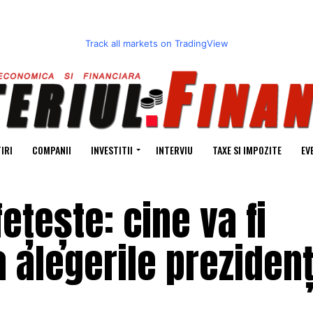
Track all markets on TradingView
IRI
COMPANII
INVESTITII
INTERVIU
TAXE SI IMPOZITE
EV
ețește: cine va fi
a alegerile prezidenț