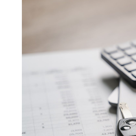
Apoi vine partea de comportament. O pagină
minute ca să urmărească replay-ul trimite
direct satisfacția, însă timpul petrecut, sc
materialul.
Și mai e ceva ce se uită ușor. Un webinar re
menționează într-un newsletter, altcineva î
comunitatea lui. Fiecare astfel de mențiu
iar autoritatea e moneda forte în SEO.
Apoi mai e economia de scară, care mă încâ
un articol lung, cinci sau șase clipuri scur
podcast din audio și o serie de întrebări f
calendar editorial întreg, dacă platforma î
Ce transformă o platformă 