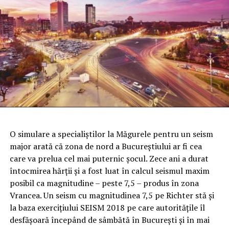
O simulare a specialiştilor la Măgurele pentru un seism
major arată că zona de nord a Bucureştiului ar fi cea
care va prelua cel mai puternic şocul. Zece ani a durat
întocmirea hărţii şi a fost luat în calcul seismul maxim
posibil ca magnitudine – peste 7,5 – produs în zona
Vrancea. Un seism cu magnitudinea 7,5 pe Richter stă şi
la baza exerciţiului SEISM 2018 pe care autorităţile îl
desfăşoară începând de sâmbătă în Bucureşti şi în mai