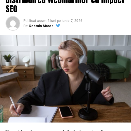
SEO
Publicat
acum 2 luni
pe
iunie 7, 2026
De
Cosmin Mares
Sursă foto:
Digi24
Specialiştii spun că zona de-a lungul Dâmboviţei este
periculoasă pentru că sunt regiuni cu teren nisipos.
Acolo pot apărea fenomene de lichefiere a solului, o
„curgere” a nisipului, aşa cum s-a întâmplat recent în