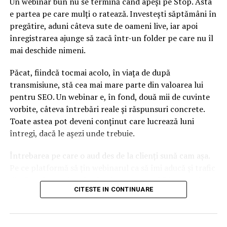
Un webinar bun nu se termină când apeși pe Stop. Asta
Indonezia. Clădirile aflate de acolo pot, astfel, să se
e partea pe care mulți o ratează. Investești săptămâni în
încline.
pregătire, aduni câteva sute de oameni live, iar apoi
înregistrarea ajunge să zacă într-un folder pe care nu îl
„În Bucureşti nu ai voie să proiectezi structuri din oţel,
mai deschide nimeni.
pentru că sunt foarte flexibile, exact ce n-ai voie aici”,
spune Gheorghe Mărmureanu, director onorific al
Păcat, fiindcă tocmai acolo, în viața de după
Institutului Naţional pentru Fizica Pământului.
transmisiune, stă cea mai mare parte din valoarea lui
pentru SEO. Un webinar e, în fond, două mii de cuvinte
Cu toate acestea, în ultimii ani, nordul oraşului a fost
vorbite, câteva întrebări reale și răspunsuri concrete.
invadat de blocuri turn, deşi zona este vulnerabilă. La
Toate astea pot deveni conținut care lucrează luni
„Aurel Vlaicu” sunt cele mai multe clădiri înalte din
întregi, dacă le așezi unde trebuie.
Bucureşti. 250.000 de angajaţi lucrează aici, adică o
treime din totalul celor care muncesc în birouri în
Întrebarea pe care o aud des de la clienți sună cam așa.
Capitală.
Pe ce platformă să țin webinarul ca să îmi aducă și trafic
din Google, nu doar lead-uri pe moment? Răspunsul
CITESTE IN CONTINUARE
ARTICOLE PE ACEIASI TEMA:
scurt e că platforma contează, dar nu în felul în care
cred ei.
URMATORUL
Cutremur în showbiz! Cunoscută vedetă TV, dosar la
Nu cel mai tare software câștigă, ci acela care îți lasă