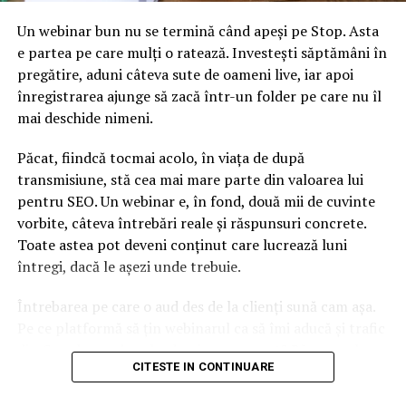
Un webinar bun nu se termină când apeși pe Stop. Asta
URMATORUL
Scenariu sumbru! Adevărul despre produsele de
e partea pe care mulți o ratează. Investești săptămâni în
panificație consumate în țară
pregătire, aduni câteva sute de oameni live, iar apoi
înregistrarea ajunge să zacă într-un folder pe care nu îl
NU RATATI
Ingrid Mocanu dă de pământ cu Tudorel Toader! "Vai de
mai deschide nimeni.
capul nostru!" – ce înseamnă de fapt modificările
propuse de ministru la legule justiției
Păcat, fiindcă tocmai acolo, în viața de după
transmisiune, stă cea mai mare parte din valoarea lui
pentru SEO. Un webinar e, în fond, două mii de cuvinte
vorbite, câteva întrebări reale și răspunsuri concrete.
Toate astea pot deveni conținut care lucrează luni
întregi, dacă le așezi unde trebuie.
Întrebarea pe care o aud des de la clienți sună cam așa.
Pe ce platformă să țin webinarul ca să îmi aducă și trafic
din Google, nu doar lead-uri pe moment? Răspunsul
CITESTE IN CONTINUARE
scurt e că platforma contează, dar nu în felul în care
cred ei.