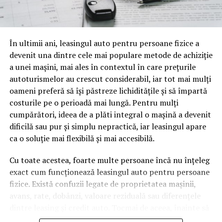
o mină de informație, plină de întrebări pe care și le pun
oamenii cu adevărat. Dacă transcrierea ajunge pe o
pagină de pe site-ul tău, ai dintr-odată două mii de
În ultimii ani, leasingul auto pentru persoane fizice a
cuvinte tematice, scrise exact în limbajul în care se
devenit una dintre cele mai populare metode de achiziție
caută.
a unei mașini, mai ales în contextul în care prețurile
Apoi vine partea de comportament. O pagină pe care
autoturismelor au crescut considerabil, iar tot mai mulți
vizitatorii stau zece, cincisprezece minute ca să
oameni preferă să își păstreze lichiditățile și să împartă
urmărească replay-ul trimite un semnal greu de ignorat.
costurile pe o perioadă mai lungă. Pentru mulți
Google nu îți măsoară direct satisfacția, însă timpul
cumpărători, ideea de a plăti integral o mașină a devenit
petrecut, scrollul și revenirile spun ceva despre cât de
dificilă sau pur și simplu nepractică, iar leasingul apare
util e materialul.
ca o soluție mai flexibilă și mai accesibilă.
Și mai e ceva ce se uită ușor. Un webinar reușit atrage
Cu toate acestea, foarte multe persoane încă nu înțeleg
linkuri aproape de la sine. Cineva îl menționează într-un
exact cum funcționează leasingul auto pentru persoane
newsletter, altcineva îl citează într-un articol, un
fizice. Există confuzii legate de proprietatea mașinii,
partener îl trimite în comunitatea lui. Fiecare astfel de
avans, rate, dobânzi, valoare reziduală sau diferențele
mențiune e o cărămidă pusă la autoritatea domeniului
dintre leasing și credit auto. Tocmai de aceea, înainte să
tău, iar autoritatea e moneda forte în SEO.
semnezi orice contract, este important să înțelegi clar