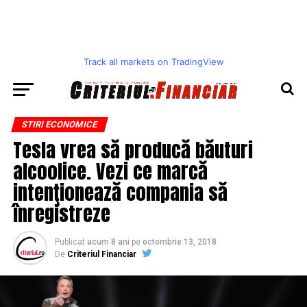
Track all markets on TradingView
STIRI ECONOMICE
Tesla vrea să producă băuturi
alcoolice. Vezi ce marcă
intenţionează compania să
înregistreze
Publicat
acum 8 ani
pe
octombrie 13, 2018
De
Criteriul Financiar