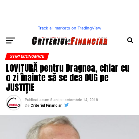
Track all markets on TradingView
STIRI ECONOMICE
LOVITURĂ pentru Dragnea, chiar cu
o zi înainte să se dea OUG pe
JUSTIȚIE
Publicat
acum 8 ani
pe
octombrie 14, 2018
De
Criteriul Financiar