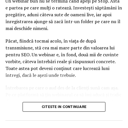
CSM să nu afle din presă”.
Un webinar bun nu se termină când apeși pe Stop. Asta
e partea pe care mulți o ratează. Investești săptămâni în
pregătire, aduni câteva sute de oameni live, iar apoi
ARTICOLE PE ACEIASI TEMA:
înregistrarea ajunge să zacă într-un folder pe care nu îl
URMATORUL
mai deschide nimeni.
Problema mari pentru Udrea și Bica! Ar putea fi
extrădate în doar o lună! Informația care a dat alarma
Păcat, fiindcă tocmai acolo, în viața de după
NU RATATI
transmisiune, stă cea mai mare parte din valoarea lui
Sumele uriașe cheltuite pentru revistele instituțiilor de
pentru SEO. Un webinar e, în fond, două mii de cuvinte
forță din România! Care sunt acestea
vorbite, câteva întrebări reale și răspunsuri concrete.
Toate astea pot deveni conținut care lucrează luni
întregi, dacă le așezi unde trebuie.
Întrebarea pe care o aud des de la clienți sună cam așa.
Pe ce platformă să țin webinarul ca să îmi aducă și trafic
din Google, nu doar lead-uri pe moment? Răspunsul
CITESTE IN CONTINUARE
scurt e că platforma contează, dar nu în felul în care
cred ei.
Nu cel mai tare software câștigă, ci acela care îți lasă