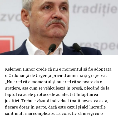
K
elemen Hunor crede că nu e momentul să fie adoptată
o Ordonanţă de Urgenţă privind amnistia şi graţierea:
„Nu cred că e momentul şi nu cred că se poate da o
graţiere, aşa cum se vehiculează în presă, plecând de la
faptul că acele protocoale au afectat înfăptuirea
justiţiei. Trebuie văzută individual toată povestea asta,
fiecare dosar în parte, dacă este cazul şi aici lucrurile
sunt mult mai complicate. La colectiv să mergi cu o