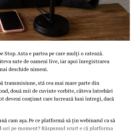
 Stop. Asta e partea pe care mulți o ratează.
âteva sute de oameni live, iar apoi înregistrarea
l mai deschide nimeni.
upă transmisiune, stă cea mai mare parte din
ond, două mii de cuvinte vorbite, câteva întrebări
ot deveni conținut care lucrează luni întregi, dacă
sună cam așa. Pe ce platformă să țin webinarul ca să
ead-uri pe moment? Răspunsul scurt e că platforma