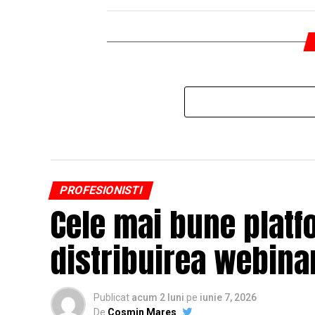
PROFESIONISTI
Cele mai bune platf
distribuirea webinar
Publicat
acum 2 luni
pe
iunie 7, 2026
De
Cosmin Mares