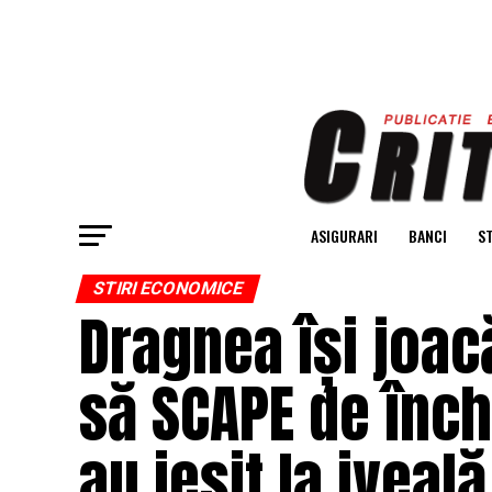
ASIGURARI
BANCI
ST
STIRI ECONOMICE
Dragnea își joac
să SCAPE de închi
au ieșit la iveală