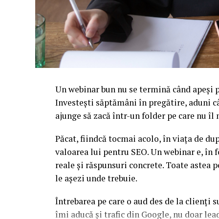
Un webinar bun nu se termină când apeși pe
Investești săptămâni în pregătire, aduni c
ajunge să zacă într-un folder pe care nu î
Păcat, fiindcă tocmai acolo, în viața de d
valoarea lui pentru SEO. Un webinar e, în f
reale și răspunsuri concrete. Toate astea p
le așezi unde trebuie.
Întrebarea pe care o aud des de la clienți 
îmi aducă și trafic din Google, nu doar l