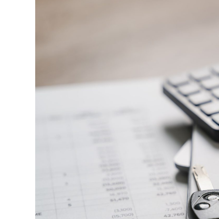
Apoi vine partea de comportament. O pagină
minute ca să urmărească replay-ul trimite
direct satisfacția, însă timpul petrecut, sc
materialul.
Și mai e ceva ce se uită ușor. Un webinar re
menționează într-un newsletter, altcineva î
comunitatea lui. Fiecare astfel de mențiu
iar autoritatea e moneda forte în SEO.
Apoi mai e economia de scară, care mă încâ
un articol lung, cinci sau șase clipuri scur
podcast din audio și o serie de întrebări f
calendar editorial întreg, dacă platforma î
Ce transformă o platformă 