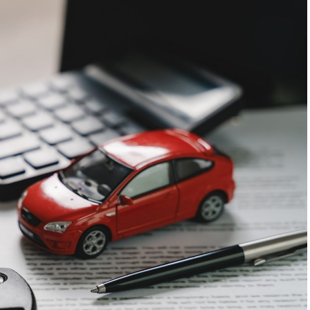
 pe care vizitatorii stau zece, cincisprezece
 un semnal greu de ignorat. Google nu îți măsoară
rollul și revenirile spun ceva despre cât de util e
ușit atrage linkuri aproape de la sine. Cineva îl
l citează într-un articol, un partener îl trimite în
ne e o cărămidă pusă la autoritatea domeniului tău,
ntă de fiecare dată. Dintr-o singură sesiune scoți
te pentru social, o pagină de replay, un episod de
recvente. O oră de filmare ajunge să hrănească un
ți permite să scoți ușor materialul brut.
obișnuită într-una bună pentru