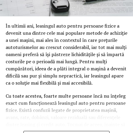
o mină de informație, plină de întrebări pe care și le pun
oamenii cu adevărat. Dacă transcrierea ajunge pe o
pagină de pe site-ul tău, ai dintr-odată două mii de
În ultimii ani, leasingul auto pentru persoane fizice a
cuvinte tematice, scrise exact în limbajul în care se
devenit una dintre cele mai populare metode de achiziție
caută.
a unei mașini, mai ales în contextul în care prețurile
Apoi vine partea de comportament. O pagină pe care
autoturismelor au crescut considerabil, iar tot mai mulți
vizitatorii stau zece, cincisprezece minute ca să
oameni preferă să își păstreze lichiditățile și să împartă
urmărească replay-ul trimite un semnal greu de ignorat.
costurile pe o perioadă mai lungă. Pentru mulți
Google nu îți măsoară direct satisfacția, însă timpul
cumpărători, ideea de a plăti integral o mașină a devenit
petrecut, scrollul și revenirile spun ceva despre cât de
dificilă sau pur și simplu nepractică, iar leasingul apare
util e materialul.
ca o soluție mai flexibilă și mai accesibilă.
Și mai e ceva ce se uită ușor. Un webinar reușit atrage
Cu toate acestea, foarte multe persoane încă nu înțeleg
linkuri aproape de la sine. Cineva îl menționează într-un
exact cum funcționează leasingul auto pentru persoane
newsletter, altcineva îl citează într-un articol, un
fizice. Există confuzii legate de proprietatea mașinii,
partener îl trimite în comunitatea lui. Fiecare astfel de
avans, rate, dobânzi, valoare reziduală sau diferențele
mențiune e o cărămidă pusă la autoritatea domeniului
dintre leasing și credit auto. Tocmai de aceea, înainte să
tău, iar autoritatea e moneda forte în SEO.
semnezi orice contract, este important să înțelegi clar