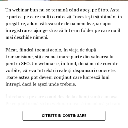
Un webinar bun nu se termină când apeși pe Stop. Asta
e partea pe care mulți o ratează. Investești săptămâni în
pregătire, aduni câteva sute de oameni live, iar apoi
înregistrarea ajunge să zacă într-un folder pe care nu îl
mai deschide nimeni.
Păcat, fiindcă tocmai acolo, în viața de după
transmisiune, stă cea mai mare parte din valoarea lui
pentru SEO. Un webinar e, în fond, două mii de cuvinte
vorbite, câteva întrebări reale și răspunsuri concrete.
Toate astea pot deveni conținut care lucrează luni
întregi, dacă le așezi unde trebuie.
Întrebarea pe care o aud des de la clienți sună cam așa.
Pe ce platformă să țin webinarul ca să îmi aducă și trafic
din Google, nu doar lead-uri pe moment? Răspunsul
CITESTE IN CONTINUARE
scurt e că platforma contează, dar nu în felul în care
cred ei.