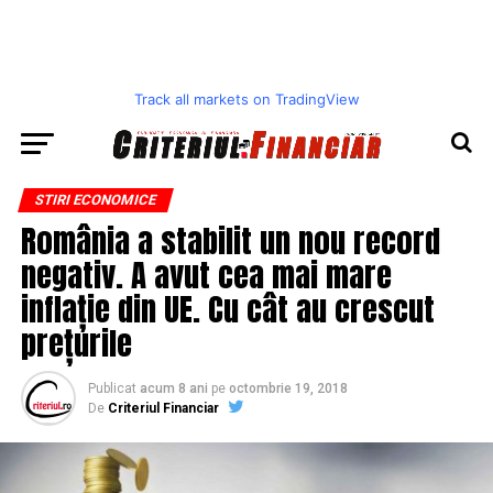
Track all markets on TradingView
STIRI ECONOMICE
România a stabilit un nou record
negativ. A avut cea mai mare
inflație din UE. Cu cât au crescut
prețurile
Publicat
acum 8 ani
pe
octombrie 19, 2018
De
Criteriul Financiar