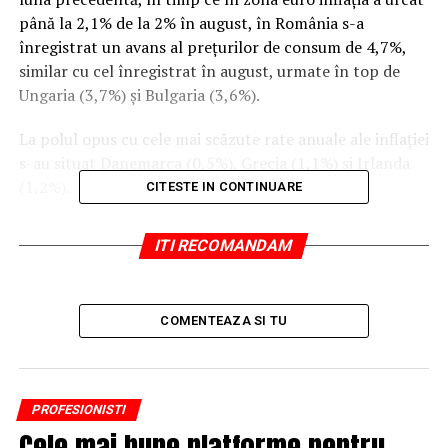
până la 2,1% de la 2% în august, în România s-a
înregistrat un avans al preţurilor de consum de 4,7%,
similar cu cel înregistrat în august, urmate în top de
Ungaria (3,7%) şi Bulgaria (3,6%).
La polul opus cu cele mai scăzute rate anuale ale inflaţiei
s-au situat Danemarca (0,5%), Grecia (1,1%) şi Irlanda
(1,2%).
CITESTE IN CONTINUARE
Comparativ cu situaţia din august 2018, rata anuală a
ITI RECOMANDAM
inflaţiei a scăzut în nouă state membre, a rămas stabilă
în patru (inclusiv în România) şi a crescut în 14 ţări.
Cel mai semnificativ impact asupra creşterii anuale a
COMENTEAZA SI TU
preţurilor l-au avut preţurile la energie (0,90 puncte
procentuale), urmate de preţurile la servicii (0,57
puncte procentuale) şi de cele la alimente, alcool şi
PROFESIONISTI
ţigări (0,51 puncte procentuale).
Cele mai bune platforme pentru