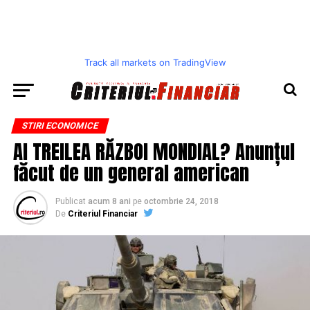
Track all markets on TradingView
STIRI ECONOMICE
Al TREILEA RĂZBOI MONDIAL? Anunțul
făcut de un general american
Publicat
acum 8 ani
pe
octombrie 24, 2018
De
Criteriul Financiar