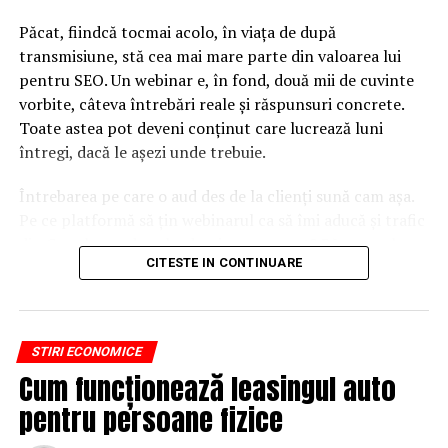
Păcat, fiindcă tocmai acolo, în viața de după
URMATORUL
TAROM, achiziții surpiză. Vezi ce aeronave moderne vrea
transmisiune, stă cea mai mare parte din valoarea lui
compania să cumpere
pentru SEO. Un webinar e, în fond, două mii de cuvinte
vorbite, câteva întrebări reale și răspunsuri concrete.
NU RATATI
Veşti BUNE pentru români! Vom mai scăpa de o taxă
Toate astea pot deveni conținut care lucrează luni
întregi, dacă le așezi unde trebuie.
Întrebarea pe care o aud des de la clienți sună cam așa.
Pe ce platformă să țin webinarul ca să îmi aducă și trafic
din Google, nu doar lead-uri pe moment? Răspunsul
CITESTE IN CONTINUARE
scurt e că platforma contează, dar nu în felul în care
cred ei.
Nu cel mai tare software câștigă, ci acela care îți lasă
STIRI ECONOMICE
conținutul liber, indexabil și ușor de reutilizat. Hai să o
Cum funcționează leasingul auto
luăm pe îndelete, fiindcă diferențele dintre opțiuni sunt
mai subtile decât par la prima vedere.
pentru persoane fizice