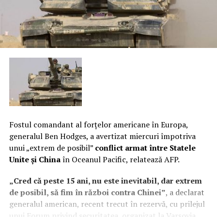
Fostul comandant al forţelor americane în Europa,
generalul Ben Hodges, a avertizat miercuri împotriva
unui „extrem de posibil”
conflict armat între Statele
Unite şi China
în Oceanul Pacific, relatează AFP.
„Cred că peste 15 ani, nu este inevitabil, dar extrem
de posibil, să fim în război contra Chinei”
, a declarat
generalul american, recent trecut în rezervă, cu prilejul
unui Forum privind securitatea, organizat la Varşovia.