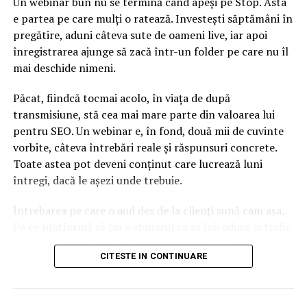
Dezvăluiri EXPLOZIVE despre membri ai CSM! S-a aflat
Un webinar bun nu se termină când apeși pe Stop. Asta
totul
e partea pe care mulți o ratează. Investești săptămâni în
pregătire, aduni câteva sute de oameni live, iar apoi
înregistrarea ajunge să zacă într-un folder pe care nu îl
mai deschide nimeni.
Păcat, fiindcă tocmai acolo, în viața de după
transmisiune, stă cea mai mare parte din valoarea lui
pentru SEO. Un webinar e, în fond, două mii de cuvinte
vorbite, câteva întrebări reale și răspunsuri concrete.
Toate astea pot deveni conținut care lucrează luni
întregi, dacă le așezi unde trebuie.
Întrebarea pe care o aud des de la clienți sună cam așa.
Pe ce platformă să țin webinarul ca să îmi aducă și trafic
din Google, nu doar lead-uri pe moment? Răspunsul
CITESTE IN CONTINUARE
scurt e că platforma contează, dar nu în felul în care
cred ei.
Nu cel mai tare software câștigă, ci acela care îți lasă