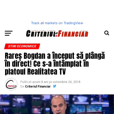
Track all markets on TradingView
STIRI ECONOMICE
Rareș Bogdan a început să plângă
în direct! Ce s-a întâmplat în
platoul Realitatea TV
Publicat
acum 8 ani
pe
octombrie 24, 2018
De
Criteriul Financiar