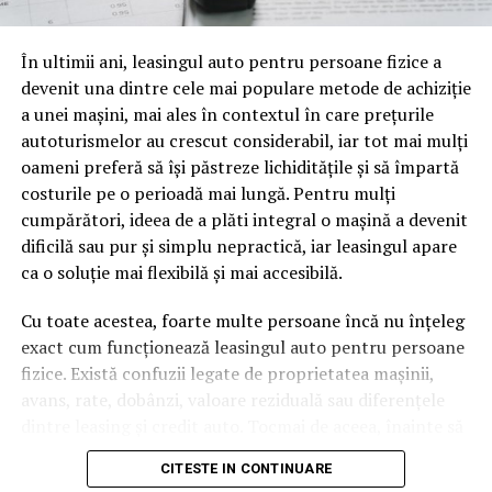
oamenii cu adevărat. Dacă transcrierea ajunge pe o
pagină de pe site-ul tău, ai dintr-odată două mii de
În ultimii ani, leasingul auto pentru persoane fizice a
cuvinte tematice, scrise exact în limbajul în care se
devenit una dintre cele mai populare metode de achiziție
caută.
a unei mașini, mai ales în contextul în care prețurile
Apoi vine partea de comportament. O pagină pe care
autoturismelor au crescut considerabil, iar tot mai mulți
vizitatorii stau zece, cincisprezece minute ca să
oameni preferă să își păstreze lichiditățile și să împartă
urmărească replay-ul trimite un semnal greu de ignorat.
costurile pe o perioadă mai lungă. Pentru mulți
Google nu îți măsoară direct satisfacția, însă timpul
cumpărători, ideea de a plăti integral o mașină a devenit
petrecut, scrollul și revenirile spun ceva despre cât de
dificilă sau pur și simplu nepractică, iar leasingul apare
util e materialul.
ca o soluție mai flexibilă și mai accesibilă.
Și mai e ceva ce se uită ușor. Un webinar reușit atrage
Cu toate acestea, foarte multe persoane încă nu înțeleg
linkuri aproape de la sine. Cineva îl menționează într-un
exact cum funcționează leasingul auto pentru persoane
newsletter, altcineva îl citează într-un articol, un
fizice. Există confuzii legate de proprietatea mașinii,
partener îl trimite în comunitatea lui. Fiecare astfel de
avans, rate, dobânzi, valoare reziduală sau diferențele
mențiune e o cărămidă pusă la autoritatea domeniului
dintre leasing și credit auto. Tocmai de aceea, înainte să
tău, iar autoritatea e moneda forte în SEO.
semnezi orice contract, este important să înțelegi clar
CITESTE IN CONTINUARE
mecanismul acestui tip de finanțare și să știi la ce să fii