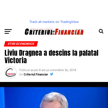
Track all markets on TradingView
STIRI ECONOMICE
Liviu Dragnea a descins la palatal
Victoria
Publicat
acum 8 ani
pe
octombrie 26, 2018
De
Criteriul Financiar