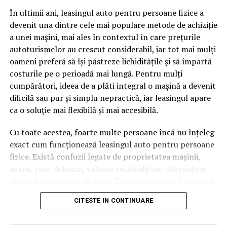
pagină de pe site-ul tău, ai dintr-odată două mii de
În ultimii ani, leasingul auto pentru persoane fizice a
cuvinte tematice, scrise exact în limbajul în care se
devenit una dintre cele mai populare metode de achiziție
caută.
a unei mașini, mai ales în contextul în care prețurile
Apoi vine partea de comportament. O pagină pe care
autoturismelor au crescut considerabil, iar tot mai mulți
vizitatorii stau zece, cincisprezece minute ca să
oameni preferă să își păstreze lichiditățile și să împartă
urmărească replay-ul trimite un semnal greu de ignorat.
costurile pe o perioadă mai lungă. Pentru mulți
Google nu îți măsoară direct satisfacția, însă timpul
cumpărători, ideea de a plăti integral o mașină a devenit
petrecut, scrollul și revenirile spun ceva despre cât de
dificilă sau pur și simplu nepractică, iar leasingul apare
util e materialul.
ca o soluție mai flexibilă și mai accesibilă.
Și mai e ceva ce se uită ușor. Un webinar reușit atrage
Cu toate acestea, foarte multe persoane încă nu înțeleg
linkuri aproape de la sine. Cineva îl menționează într-un
exact cum funcționează leasingul auto pentru persoane
newsletter, altcineva îl citează într-un articol, un
fizice. Există confuzii legate de proprietatea mașinii,
partener îl trimite în comunitatea lui. Fiecare astfel de
avans, rate, dobânzi, valoare reziduală sau diferențele
mențiune e o cărămidă pusă la autoritatea domeniului
dintre leasing și credit auto. Tocmai de aceea, înainte să
tău, iar autoritatea e moneda forte în SEO.
semnezi orice contract, este important să înțelegi clar
CITESTE IN CONTINUARE
mecanismul acestui tip de finanțare și să știi la ce să fii
Apoi mai e economia de scară, care mă încântă de
atent.
fiecare dată. Dintr-o singură sesiune scoți un articol