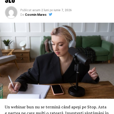
Publicat
acum 2 luni
pe
iunie 7, 2026
De
Cosmin Mares
Un webinar bun nu se termină când apeși pe Stop. Asta
e partea pe care mulți o ratează. Investești săptămâni în