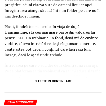
pregătire, aduni câteva sute de oameni live, iar apoi
înregistrarea ajunge să zacă într-un folder pe care nu îl
mai deschide nimeni.
Păcat, fiindcă tocmai acolo, în viața de după
transmisiune, stă cea mai mare parte din valoarea lui
pentru SEO. Un webinar e, în fond, două mii de cuvinte
vorbite, câteva întrebări reale și răspunsuri concrete.
Toate astea pot deveni conținut care lucrează luni
întregi, dacă le așezi unde trebuie.
Întrebarea pe care o aud des de la clienți sună cam așa.
Pe ce platformă să țin webinarul ca să îmi aducă și trafic
din Google, nu doar lead-uri pe moment? Răspunsul
CITESTE IN CONTINUARE
scurt e că platforma contează, dar nu în felul în care
cred ei.
Nu cel mai tare software câștigă, ci acela care îți lasă
STIRI ECONOMICE
conținutul liber, indexabil și ușor de reutilizat. Hai să o