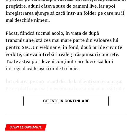
Țara cu cea mai mare speranță de viață din lume
pregătire, aduni câteva sute de oameni live, iar apoi
produce doi noi miliardari pe săptămână
înregistrarea ajunge să zacă într-un folder pe care nu îl
NU RATATI
mai deschide nimeni.
Veste șoc despre pensii. De ce acești români nu-și vor
mai putea încasa pensiile
Păcat, fiindcă tocmai acolo, în viața de după
transmisiune, stă cea mai mare parte din valoarea lui
pentru SEO. Un webinar e, în fond, două mii de cuvinte
vorbite, câteva întrebări reale și răspunsuri concrete.
Toate astea pot deveni conținut care lucrează luni
întregi, dacă le așezi unde trebuie.
Întrebarea pe care o aud des de la clienți sună cam așa.
Pe ce platformă să țin webinarul ca să îmi aducă și trafic
din Google, nu doar lead-uri pe moment? Răspunsul
CITESTE IN CONTINUARE
scurt e că platforma contează, dar nu în felul în care
cred ei.
Nu cel mai tare software câștigă, ci acela care îți lasă
STIRI ECONOMICE
conținutul liber, indexabil și ușor de reutilizat. Hai să o