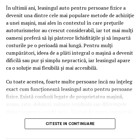
pagină de pe site-ul tău, ai dintr-odată două mii de
În ultimii ani, leasingul auto pentru persoane fizice a
cuvinte tematice, scrise exact în limbajul în care se
devenit una dintre cele mai populare metode de achiziție
caută.
a unei mașini, mai ales în contextul în care prețurile
Apoi vine partea de comportament. O pagină pe care
autoturismelor au crescut considerabil, iar tot mai mulți
vizitatorii stau zece, cincisprezece minute ca să
oameni preferă să își păstreze lichiditățile și să împartă
urmărească replay-ul trimite un semnal greu de ignorat.
costurile pe o perioadă mai lungă. Pentru mulți
Google nu îți măsoară direct satisfacția, însă timpul
cumpărători, ideea de a plăti integral o mașină a devenit
petrecut, scrollul și revenirile spun ceva despre cât de
dificilă sau pur și simplu nepractică, iar leasingul apare
util e materialul.
ca o soluție mai flexibilă și mai accesibilă.
Și mai e ceva ce se uită ușor. Un webinar reușit atrage
Cu toate acestea, foarte multe persoane încă nu înțeleg
linkuri aproape de la sine. Cineva îl menționează într-un
exact cum funcționează leasingul auto pentru persoane
newsletter, altcineva îl citează într-un articol, un
fizice. Există confuzii legate de proprietatea mașinii,
partener îl trimite în comunitatea lui. Fiecare astfel de
avans, rate, dobânzi, valoare reziduală sau diferențele
mențiune e o cărămidă pusă la autoritatea domeniului
dintre leasing și credit auto. Tocmai de aceea, înainte să
tău, iar autoritatea e moneda forte în SEO.
semnezi orice contract, este important să înțelegi clar
CITESTE IN CONTINUARE
mecanismul acestui tip de finanțare și să știi la ce să fii
Apoi mai e economia de scară, care mă încântă de
atent.
fiecare dată. Dintr-o singură sesiune scoți un articol