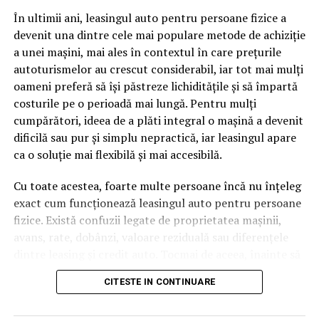
pagină de pe site-ul tău, ai dintr-odată două mii de
În ultimii ani, leasingul auto pentru persoane fizice a
cuvinte tematice, scrise exact în limbajul în care se
devenit una dintre cele mai populare metode de achiziție
caută.
a unei mașini, mai ales în contextul în care prețurile
Apoi vine partea de comportament. O pagină pe care
autoturismelor au crescut considerabil, iar tot mai mulți
vizitatorii stau zece, cincisprezece minute ca să
oameni preferă să își păstreze lichiditățile și să împartă
urmărească replay-ul trimite un semnal greu de ignorat.
costurile pe o perioadă mai lungă. Pentru mulți
Google nu îți măsoară direct satisfacția, însă timpul
cumpărători, ideea de a plăti integral o mașină a devenit
petrecut, scrollul și revenirile spun ceva despre cât de
dificilă sau pur și simplu nepractică, iar leasingul apare
util e materialul.
ca o soluție mai flexibilă și mai accesibilă.
Și mai e ceva ce se uită ușor. Un webinar reușit atrage
Cu toate acestea, foarte multe persoane încă nu înțeleg
linkuri aproape de la sine. Cineva îl menționează într-un
exact cum funcționează leasingul auto pentru persoane
newsletter, altcineva îl citează într-un articol, un
fizice. Există confuzii legate de proprietatea mașinii,
partener îl trimite în comunitatea lui. Fiecare astfel de
avans, rate, dobânzi, valoare reziduală sau diferențele
mențiune e o cărămidă pusă la autoritatea domeniului
dintre leasing și credit auto. Tocmai de aceea, înainte să
tău, iar autoritatea e moneda forte în SEO.
semnezi orice contract, este important să înțelegi clar
CITESTE IN CONTINUARE
mecanismul acestui tip de finanțare și să știi la ce să fii
Apoi mai e economia de scară, care mă încântă de
atent.
fiecare dată. Dintr-o singură sesiune scoți un articol