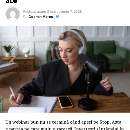
Publicat
acum 2 luni
pe
iunie 7, 2026
De
Cosmin Mares
Un webinar bun nu se termină când apeși pe Stop. Asta
e partea pe care mulți o ratează. Investești săptămâni în