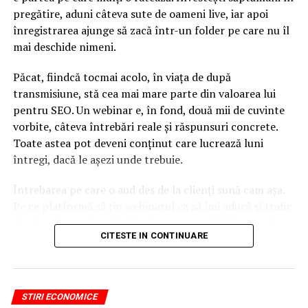
pregătire, aduni câteva sute de oameni live, iar apoi
înregistrarea ajunge să zacă într-un folder pe care nu îl
mai deschide nimeni.
Păcat, fiindcă tocmai acolo, în viața de după
transmisiune, stă cea mai mare parte din valoarea lui
pentru SEO. Un webinar e, în fond, două mii de cuvinte
vorbite, câteva întrebări reale și răspunsuri concrete.
Toate astea pot deveni conținut care lucrează luni
întregi, dacă le așezi unde trebuie.
Întrebarea pe care o aud des de la clienți sună cam așa.
Pe ce platformă să țin webinarul ca să îmi aducă și trafic
din Google, nu doar lead-uri pe moment? Răspunsul
CITESTE IN CONTINUARE
scurt e că platforma contează, dar nu în felul în care
cred ei.
Nu cel mai tare software câștigă, ci acela care îți lasă
STIRI ECONOMICE
conținutul liber, indexabil și ușor de reutilizat. Hai să o