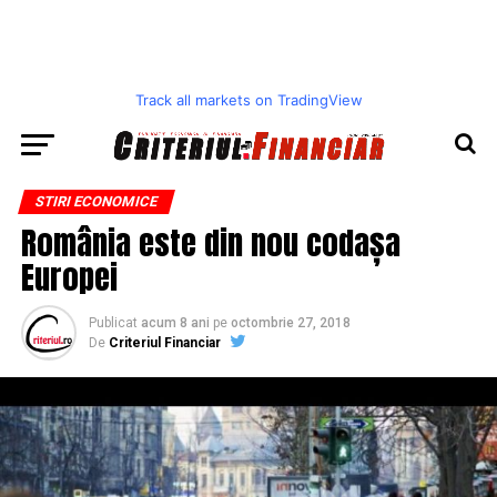
Track all markets on TradingView
STIRI ECONOMICE
România este din nou codașa
Europei
Publicat
acum 8 ani
pe
octombrie 27, 2018
De
Criteriul Financiar