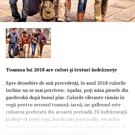
Toamna lui 2018 are culori şi texturi îndrăzneţe
Spre deosebire de anii precedenţi, în anul 2018 culorile
închise nu se mai potrivesc. Aşadar, poţi mixa piesele din
garderobă după bunul plac. Culorile vibrante rămân în
vogă pentru sezonul toamnă-iarnă, iar galbenul este
culoarea preferată din această perioadă. Fii îndrăzneaţă
şi alege să porţi roşu, bordo sau portocaliu, vei arăta
feminină şi încrezătoare. În acelaşi timp, poţi merge la
sigur cu o ţinută monocromă.
-Pozele 11,9,14