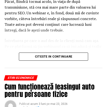
Păcat, fiindcă tocmai acolo, în viața de după
transmisiune, stă cea mai mare parte din valoarea lui
pentru SEO. Un webinar e, în fond, două mii de cuvinte
vorbite, câteva întrebări reale și răspunsuri concrete.
Toate astea pot deveni conținut care lucrează luni
întregi, dacă le așezi unde trebuie.
Întrebarea pe care o aud des de la clienți sună cam așa.
Pe ce platformă să țin webinarul ca să îmi aducă și trafic
din Google, nu doar lead-uri pe moment? Răspunsul
CITESTE IN CONTINUARE
scurt e că platforma contează, dar nu în felul în care
cred ei.
Nu cel mai tare software câștigă, ci acela care îți lasă
STIRI ECONOMICE
conținutul liber, indexabil și ușor de reutilizat. Hai să o
Cum funcționează leasingul auto
luăm pe îndelete, fiindcă diferențele dintre opțiuni sunt
mai subtile decât par la prima vedere.
pentru persoane fizice
De ce un webinar bine găzduit
Publicat
acum 3 luni
pe
mai 23, 2026