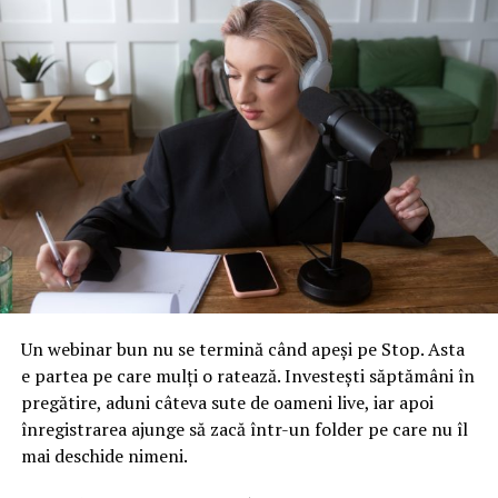
URMATORUL
Bucureștenii, amendați cu 100.000 de euro pe zi
NU RATATI
Angela Merkel a luat atitudine! Ce decizie radicală a
luat în privința Rusiei. Putin se va înfuria
Un webinar bun nu se termină când apeși pe Stop. Asta
e partea pe care mulți o ratează. Investești săptămâni în
pregătire, aduni câteva sute de oameni live, iar apoi
înregistrarea ajunge să zacă într-un folder pe care nu îl
mai deschide nimeni.