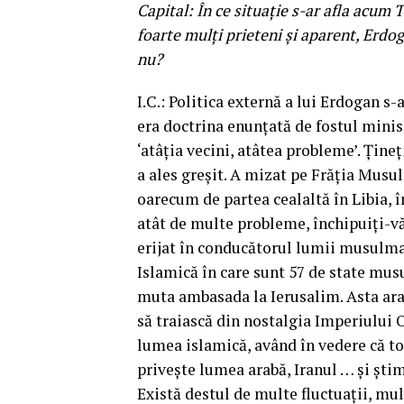
Capital: În ce situaţie s-ar afla acum T
foarte mulţi prieteni şi aparent, Erdog
nu?
I.C.: Politica externă a lui Erdogan s-
era doctrina enunţată de fostul mini
‘atâţia vecini, atâtea probleme’. Ţineţ
a ales greşit. A mizat pe Frăţia Musul
oarecum de partea cealaltă în Libia, î
atât de multe probleme, închipuiţi-vă
erijat în conducătorul lumii musulma
Islamică în care sunt 57 de state musu
muta ambasada la Ierusalim. Asta arat
să traiască din nostalgia Imperiului 
lumea islamică, având în vedere că tot
priveşte lumea arabă, Iranul … şi ştim
Există destul de multe fluctuaţii, mul