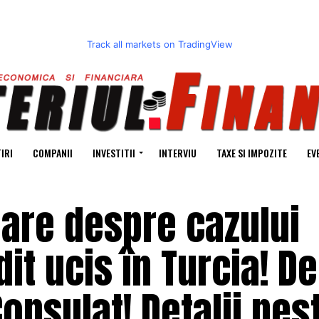
Track all markets on TradingView
IRI
COMPANII
INVESTITII
INTERVIU
TAXE SI IMPOZITE
EV
oare despre cazului
dit ucis în Turcia! D
onsulat! Detalii neș