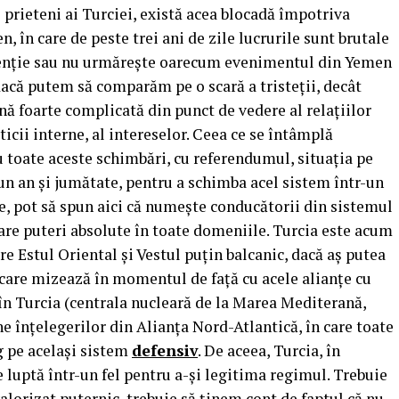
i prieteni ai Turciei, există acea blocadă împotriva
, în care de peste trei ani de zile lucrurile sunt brutale
 atenţie sau nu urmăreşte oarecum evenimentul din Yemen
 dacă putem să comparăm pe o scară a tristeţii, decât
onă foarte complicată din punct de vedere al relaţiilor
ticii interne, al intereselor. Ceea ce se întâmplă
u toate aceste schimbări, cu referendumul, situaţia pe
un an şi jumătate, pentru a schimba acel sistem într-un
e, pot să spun aici că numeşte conducătorii din sistemul
 are puteri absolute în toate domeniile. Turcia este acum
ntre Estul Oriental şi Vestul puţin balcanic, dacă aş putea
e care mizează în momentul de faţă cu acele alianţe cu
 în Turcia (centrala nucleară de la Marea Mediterană,
ine înţelegerilor din Alianţa Nord-Atlantică, în care toate
 pe acelaşi sistem
defensiv
. De aceea, Turcia, în
 luptă într-un fel pentru a-şi legitima regimul. Trebuie
valorizat puternic, trebuie să ţinem cont de faptul că nu