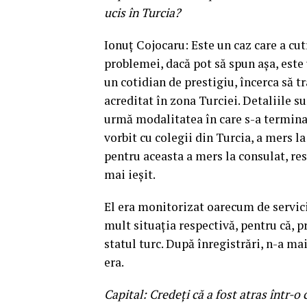
ucis în Turcia?
Ionuţ Cojocaru: Este un caz care a cu
problemei, dacă pot să spun aşa, este u
un cotidian de prestigiu, încerca să t
acreditat în zona Turciei. Detaliile 
urmă modalitatea în care s-a terminat
vorbit cu colegii din Turcia, a mers l
pentru aceasta a mers la consulat, res
mai ieşit.
El era monitorizat oarecum de servicii
mult situaţia respectivă, pentru că, p
statul turc. După înregistrări, n-a mai
era.
Capital: Credeţi că a fost atras într-o