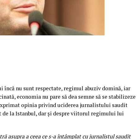
i încă nu sunt respectate, regimul abuziv domină, iar
ncinată, economia nu pare să dea semne să se stabilizeze
 exprimat opinia privind uciderea jurnalistului saudit
de la Istanbul, dar şi despre viitorul regimului lui
ră asupra a ceea ce s-a întâmplat cu jurnalistul saudit