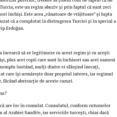
urcia, este un regim abuziv şi prin faptul că sunt zeci
ori închişi. Este acea „vânatoare de vrăjitoare” şi lupta
uzat că a complotat la distrugerea Turciei şi în special a
yip Erdoğan.
ia încearcă să se legitimeze cu acest regim şi cu aceşti
şi, plus acei copii care sunt în închisori sau acei oameni
exemplu înotând, mulţi dintre ei sfârşind înecaţi,
tat care îşi urmăreşte doar propriul interes, iar regimul
, făcând abstracţie de aceste cazuri.
ima?
ru că are loc în consulat. Consulatul, conform cutumelor
al Arabiei Saudite, iar serviciile turceşti, chiar dacă