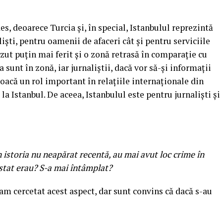
es, deoarece Turcia şi, în special, Istanbulul reprezintă
işti, pentru oamenii de afaceri cât şi pentru serviciile
zut puţin mai ferit şi o zonă retrasă în comparaţie cu
 sunt în zonă, iar jurnaliştii, dacă vor să-şi informaţii
oacă un rol important în relaţiile internaţionale din
 Istanbul. De aceea, Istanbulul este pentru jurnalişti şi
n istoria nu neapărat recentă, au mai avut loc crime în
 stat erau? S-a mai întâmplat?
N-am cercetat acest aspect, dar sunt convins că dacă s-au