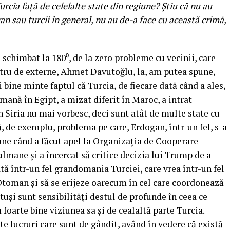
urcia faţă de celelalte state din regiune? Ştiu că nu au
an sau turcii în general, nu au de-a face cu această crimă,
a schimbat la 180⁰, de la zero probleme cu vecinii, care
stru de externe, Ahmet Davutoğlu, la, am putea spune,
i bine minte faptul că Turcia, de fiecare dată când a ales,
mană în Egipt, a mizat diferit în Maroc, a intrat
n Siria nu mai vorbesc, deci sunt atât de multe state cu
, de exemplu, problema pe care, Erdogan, într-un fel, s-a
ne când a făcut apel la Organizaţia de Cooperare
lmane şi a încercat să critice decizia lui Trump de a
ă într-un fel grandomania Turciei, care vrea într-un fel
Otoman şi să se erijeze oarecum în cel care coordonează
uşi sunt sensibilităţi destul de profunde în ceea ce
 foarte bine viziunea sa şi de cealaltă parte Turcia.
te lucruri care sunt de gândit, având în vedere că există