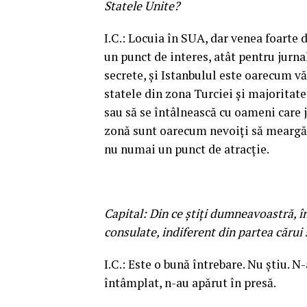
Statele Unite?
I.C.: Locuia în SUA, dar venea foarte d
un punct de interes, atât pentru jurnal
secrete, şi Istanbulul este oarecum vă
statele din zona Turciei şi majoritatea
sau să se întâlnească cu oameni care j
zonă sunt oarecum nevoiţi să meargă la
nu numai un punct de atracţie.
Capital: Din ce ştiţi dumneavoastră, î
consulate, indiferent din partea cărui
I.C.: Este o bună întrebare. Nu ştiu. 
întâmplat, n-au apărut în presă.