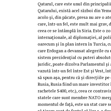
Qatarul, care este unul din principali
Qatarului, există acel război din Yemen
acolo şi, din păcate, presa nu are o
care, într-un fel, este mult mai grav,
ceea ce se întâmplă în Siria. Este o z
internaţionale, al diplomaţiei, al poli
oarecum şi în plan intern în Turcia, c
care Erdogan a devansat alegerile cu 
sistem prezidenţial cu puteri absolut
juridic, poate dizolva Parlamentul şi
vazută într-un fel între Est şi Vest, î
să spun aşa, pentru că şi direcţiile p
Rusia, Rusia fiind un mare investitor
rachetele S400, etc.), ceea ce contrav
statele care sunt membre NATO merg
momentul de faţă, este un stat care se
să ţinem cont de faptul că lira s-a de