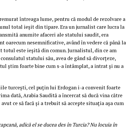
tremurat întreaga lume, pentru că modul de rezolvare a
nul total ieşit din tipare. Era un jurnalist care lucra la
ransmită anumite afaceri ale statului saudit, era
sunt oarecum nesemnificative, având în vedere că până la
 totul este ieşită din comun. Jurnalistul, din ce am
a consulatul statului său, avea de gând să divorţeze,
tul ştim foarte bine cum s-a întâmplat, a intrat şi nu a
le turceşti, cel puţin lui Erdogan i-a convenit foarte
rima dată, Arabia Saudită a încercat să ducă vina către
 avut ce să facă şi a trebuit să accepte situaţia aşa cum
 capcană, adică el se ducea des în Turcia? Nu locuia în