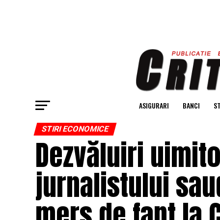
ASIGURARI
BANCI
ST
STIRI ECONOMICE
Dezvăluiri uimit
jurnalistului sau
mers de fapt la C