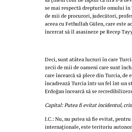
se mai respectă drepturile omului în T
de mii de procurori, judecători, profes
aceea cu Fethullah Gülen, care este ac
încercat să îl asasineze pe Recep Tay
Deci, sunt atâtea lucruri în care Turc
zecii de mii de oameni care sunt închi
care încearcă să plece din Turcia, de 
încadrează Turcia într-un fel înt-un s
Erdoğan încearcă să se recredibilizeze
Capital: Putea fi evitat incidentul, cr
I.C.: Nu, nu putea să fie evitat, pent
internaţionale, este teritoriu autonom 