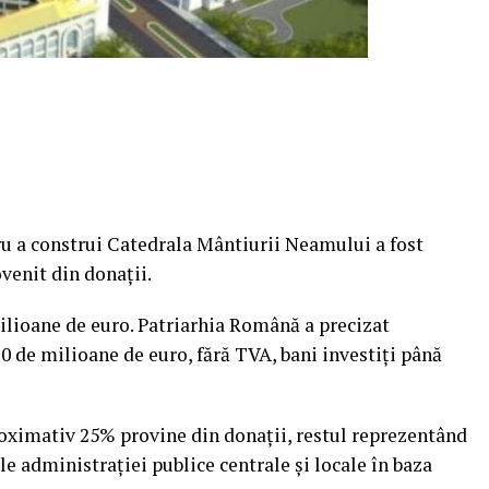
ru a construi Catedrala Mântiurii Neamului a fost
ovenit din donaţii.
ilioane de euro. Patriarhia Română a precizat
 de milioane de euro, fără TVA, bani investiţi până
oximativ 25% provine din donaţii, restul reprezentând
ile administraţiei publice centrale şi locale în baza