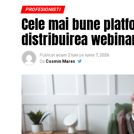
PROFESIONISTI
Cele mai bune platf
distribuirea webinar
Publicat
acum 2 luni
pe
iunie 7, 2026
De
Cosmin Mares