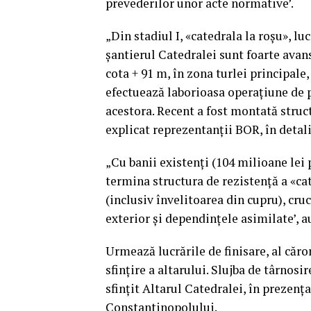
prevederilor unor acte normative’.
„Din stadiul I, «catedrala la roşu», lu
şantierul Catedralei sunt foarte avansa
cota + 91 m, în zona turlei principale
efectuează laborioasa operaţiune de pu
acestora. Recent a fost montată struct
explicat reprezentanţii BOR, în detali
„Cu banii existenţi (104 milioane lei 
termina structura de rezistenţă a «cat
(inclusiv învelitoarea din cupru), cruc
exterior şi dependinţele asimilate’, au
Urmează lucrările de finisare, al căro
sfinţire a altarului. Slujba de târnosi
sfinţit Altarul Catedralei, în prezen
Constantinopolului.