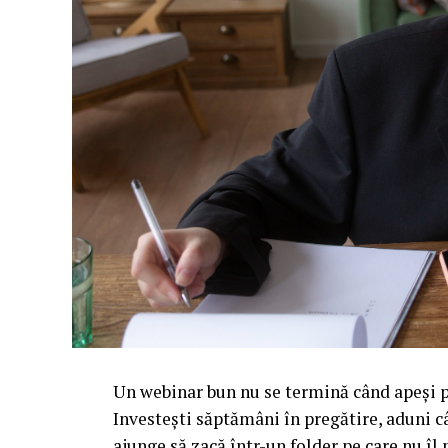
Un webinar bun nu se termină când apeși pe
Investești săptămâni în pregătire, aduni c
ajunge să zacă într-un folder pe care nu î