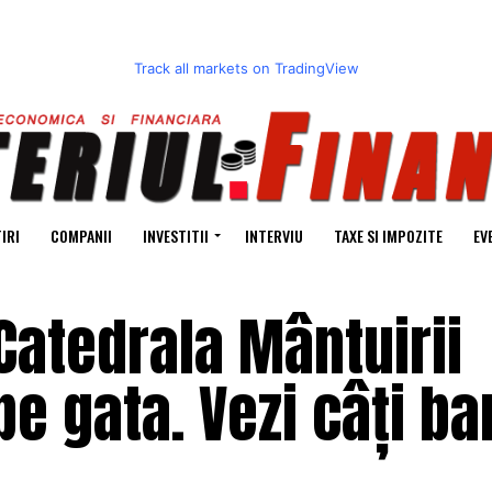
Track all markets on TradingView
IRI
COMPANII
INVESTITII
INTERVIU
TAXE SI IMPOZITE
EV
Catedrala Mântuirii
e gata. Vezi câți ba