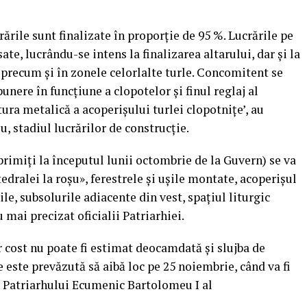
crările sunt finalizate în proporţie de 95 %. Lucrările pe
te, lucrându-se intens la finalizarea altarului, dar şi la
, precum şi în zonele celorlalte turle. Concomitent se
nere în funcţiune a clopotelor şi finul reglaj al
ura metalică a acoperişului turlei clopotniţe’, au
u, stadiul lucrărilor de construcţie.
primiţi la începutul lunii octombrie de la Guvern) se va
edralei la roşu», ferestrele şi uşile montate, acoperişul
ile, subsolurile adiacente din vest, spaţiul liturgic
 mai precizat oficialii Patriarhiei.
r cost nu poate fi estimat deocamdată şi slujba de
re este prevăzută să aibă loc pe 25 noiembrie, când va fi
ţa Patriarhului Ecumenic Bartolomeu I al