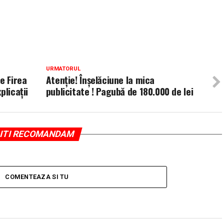
URMATORUL
e Firea
Atenție! Înșelăciune la mica
plicații
publicitate ! Pagubă de 180.000 de lei
ITI RECOMANDAM
COMENTEAZA SI TU