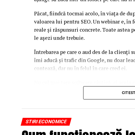
Păcat, fiindcă tocmai acolo, în viața de d
valoarea lui pentru SEO. Un webinar e, în f
reale și răspunsuri concrete. Toate astea p
le așezi unde trebuie.
Întrebarea pe care o aud des de la clienți 
îmi aducă și trafic din Google, nu doar l
contează, dar nu în felul în care cred ei.
Nu cel mai tare software câștigă, ci acela c
reutilizat. Hai să o luăm pe îndelete, fiin
CITES
par la prima vedere.
De ce un webinar bine găz
STIRI ECONOMICE
Google