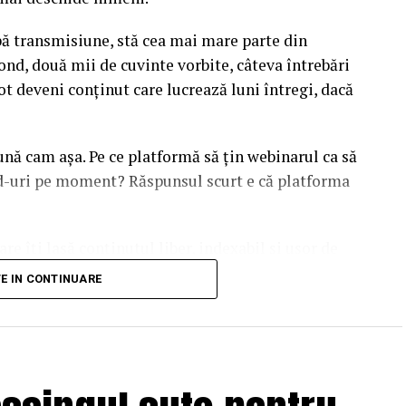
upă transmisiune, stă cea mai mare parte din
ond, două mii de cuvinte vorbite, câteva întrebări
ot deveni conținut care lucrează luni întregi, dacă
sună cam așa. Pe ce platformă să țin webinarul ca să
ead-uri pe moment? Răspunsul scurt e că platforma
are îți lasă conținutul liber, indexabil și ușor de
dcă diferențele dintre opțiuni sunt mai subtile decât
TE IN CONTINUARE
duit ajunge să conteze pentru