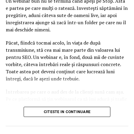
Un webinar bun nu se termină când apeși pe Stop. Asta
lui Tudorel Toader
e partea pe care mulți o ratează. Investești săptămâni în
pregătire, aduni câteva sute de oameni live, iar apoi
înregistrarea ajunge să zacă într-un folder pe care nu îl
mai deschide nimeni.
Păcat, fiindcă tocmai acolo, în viața de după
transmisiune, stă cea mai mare parte din valoarea lui
pentru SEO. Un webinar e, în fond, două mii de cuvinte
vorbite, câteva întrebări reale și răspunsuri concrete.
Toate astea pot deveni conținut care lucrează luni
întregi, dacă le așezi unde trebuie.
Întrebarea pe care o aud des de la clienți sună cam așa.
Pe ce platformă să țin webinarul ca să îmi aducă și trafic
din Google, nu doar lead-uri pe moment? Răspunsul
CITESTE IN CONTINUARE
scurt e că platforma contează, dar nu în felul în care
cred ei.
Nu cel mai tare software câștigă, ci acela care îți lasă