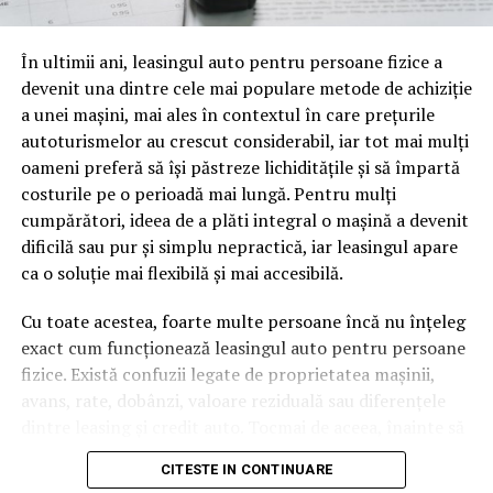
oamenii cu adevărat. Dacă transcrierea ajunge pe o
pagină de pe site-ul tău, ai dintr-odată două mii de
În ultimii ani, leasingul auto pentru persoane fizice a
cuvinte tematice, scrise exact în limbajul în care se
devenit una dintre cele mai populare metode de achiziție
caută.
a unei mașini, mai ales în contextul în care prețurile
Apoi vine partea de comportament. O pagină pe care
autoturismelor au crescut considerabil, iar tot mai mulți
vizitatorii stau zece, cincisprezece minute ca să
oameni preferă să își păstreze lichiditățile și să împartă
urmărească replay-ul trimite un semnal greu de ignorat.
costurile pe o perioadă mai lungă. Pentru mulți
Google nu îți măsoară direct satisfacția, însă timpul
cumpărători, ideea de a plăti integral o mașină a devenit
petrecut, scrollul și revenirile spun ceva despre cât de
dificilă sau pur și simplu nepractică, iar leasingul apare
util e materialul.
ca o soluție mai flexibilă și mai accesibilă.
Și mai e ceva ce se uită ușor. Un webinar reușit atrage
Cu toate acestea, foarte multe persoane încă nu înțeleg
linkuri aproape de la sine. Cineva îl menționează într-un
exact cum funcționează leasingul auto pentru persoane
newsletter, altcineva îl citează într-un articol, un
fizice. Există confuzii legate de proprietatea mașinii,
partener îl trimite în comunitatea lui. Fiecare astfel de
avans, rate, dobânzi, valoare reziduală sau diferențele
mențiune e o cărămidă pusă la autoritatea domeniului
dintre leasing și credit auto. Tocmai de aceea, înainte să
tău, iar autoritatea e moneda forte în SEO.
semnezi orice contract, este important să înțelegi clar
CITESTE IN CONTINUARE
mecanismul acestui tip de finanțare și să știi la ce să fii