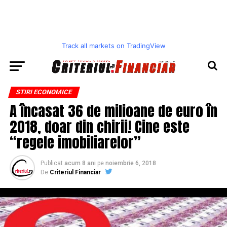
Track all markets on TradingView
STIRI ECONOMICE
A încasat 36 de milioane de euro în
2018, doar din chirii! Cine este
“regele imobiliarelor”
Publicat
acum 8 ani
pe
noiembrie 6, 2018
De
Criteriul Financiar