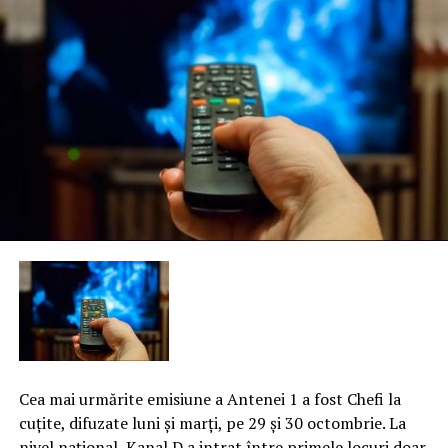
Cea mai urmărite emisiune a Antenei 1 a fost Chefi la
cuţite, difuzate luni şi marţi, pe 29 şi 30 octombrie. La
nivel naţional, Kanal D a intrat între primele locuri doar