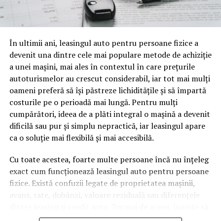
o mină de informație, plină de întrebări pe care și le pun
oamenii cu adevărat. Dacă transcrierea ajunge pe o
pagină de pe site-ul tău, ai dintr-odată două mii de
În ultimii ani, leasingul auto pentru persoane fizice a
cuvinte tematice, scrise exact în limbajul în care se
devenit una dintre cele mai populare metode de achiziție
caută.
a unei mașini, mai ales în contextul în care prețurile
Apoi vine partea de comportament. O pagină pe care
autoturismelor au crescut considerabil, iar tot mai mulți
vizitatorii stau zece, cincisprezece minute ca să
oameni preferă să își păstreze lichiditățile și să împartă
urmărească replay-ul trimite un semnal greu de ignorat.
costurile pe o perioadă mai lungă. Pentru mulți
Google nu îți măsoară direct satisfacția, însă timpul
cumpărători, ideea de a plăti integral o mașină a devenit
petrecut, scrollul și revenirile spun ceva despre cât de
dificilă sau pur și simplu nepractică, iar leasingul apare
util e materialul.
ca o soluție mai flexibilă și mai accesibilă.
Și mai e ceva ce se uită ușor. Un webinar reușit atrage
Cu toate acestea, foarte multe persoane încă nu înțeleg
linkuri aproape de la sine. Cineva îl menționează într-un
exact cum funcționează leasingul auto pentru persoane
newsletter, altcineva îl citează într-un articol, un
fizice. Există confuzii legate de proprietatea mașinii,
partener îl trimite în comunitatea lui. Fiecare astfel de
avans, rate, dobânzi, valoare reziduală sau diferențele
mențiune e o cărămidă pusă la autoritatea domeniului
dintre leasing și credit auto. Tocmai de aceea, înainte să
tău, iar autoritatea e moneda forte în SEO.
semnezi orice contract, este important să înțelegi clar