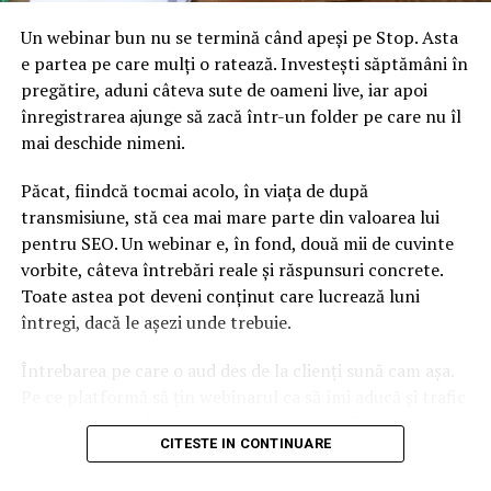
octombrie (în loc de marţi, vineri) a avut luna trecută
puţin peste jumătate de milion de persoane. A scos cifre
Un webinar bun nu se termină când apeși pe Stop. Asta
sub emisiunea din intervalul acces prime-time, Ce spun
e partea pe care mulți o ratează. Investești săptămâni în
românii, prezentată de Cabral, la Pro TV.
pregătire, aduni câteva sute de oameni live, iar apoi
înregistrarea ajunge să zacă într-un folder pe care nu îl
În topul pe targetul 18-49 Urban, doar o emisiune TV a
mai deschide nimeni.
avut 10% rating, Vocea României. A doua cea mai
urmărită emisiune pe publicul comrcial a fost Chefi la
Păcat, fiindcă tocmai acolo, în viața de după
cuţite cu aproape 350.000 de privitori pe ediţie.
transmisiune, stă cea mai mare parte din valoarea lui
pentru SEO. Un webinar e, în fond, două mii de cuvinte
La mică distanţă, pe locul al treilea a fost al Visurilor la
vorbite, câteva întrebări reale și răspunsuri concrete.
cheie, emisiune care a adus Pro TV o medie de 330.000
Toate astea pot deveni conținut care lucrează luni
de privitori, scrie
Paginademedia.ro.
întregi, dacă le așezi unde trebuie.
Întrebarea pe care o aud des de la clienți sună cam așa.
ARTICOLE PE ACEIASI TEMA:
Pe ce platformă să țin webinarul ca să îmi aducă și trafic
URMATORUL
din Google, nu doar lead-uri pe moment? Răspunsul
Tăriceanu, dezvăluiri explozive în direct! Când rupe
coaliția cu PSD și cine i-a propus să fie premier
CITESTE IN CONTINUARE
scurt e că platforma contează, dar nu în felul în care
cred ei.
NU RATATI