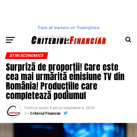
Track all markets on TradingView
STIRI ECONOMICE
Surpriză de proporții! Care este
cea mai urmărită emisiune TV din
România! Producțiile care
completează podiumul
Publicat
acum 8 ani
pe
noiembrie 6, 2018
De
Criteriul Financiar