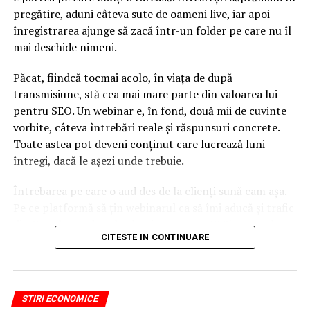
pentru că e vorba de noi şi de mândria noastră, ca ţară,
pregătire, aduni câteva sute de oameni live, iar apoi
să o primim din partea UE. (…) Atragem atenţia că
înregistrarea ajunge să zacă într-un folder pe care nu îl
această ocazie poate să fie momentul restabilirii
mai deschide nimeni.
adevărului în Parlamentului României. Partidul Naţional
Liberal va sancţiona toate derapajele în dezbaterea din
Păcat, fiindcă tocmai acolo, în viața de după
Parlament şi sperăm că vom trage semnalul că această
transmisiune, stă cea mai mare parte din valoarea lui
guvernare incompetentă condusă de Viorica Vasilica
pentru SEO. Un webinar e, în fond, două mii de cuvinte
Dăncilă şi compania trebuie să înceteze”, a mai spus
vorbite, câteva întrebări reale și răspunsuri concrete.
Turcan. AGERPRES
Toate astea pot deveni conținut care lucrează luni
întregi, dacă le așezi unde trebuie.
ARTICOLE PE ACEIASI TEMA:
Întrebarea pe care o aud des de la clienți sună cam așa.
URMATORUL
Pe ce platformă să țin webinarul ca să îmi aducă și trafic
Klaus Iohannis nu este singur în războiul cu Dragnea!
din Google, nu doar lead-uri pe moment? Răspunsul
Cine este noul său aliat
CITESTE IN CONTINUARE
scurt e că platforma contează, dar nu în felul în care
NU RATATI
cred ei.
Este valabil pentru toți asistații social! Se modifică
sistemul ajutoarelor sociale. Când se va întâmpla
Nu cel mai tare software câștigă, ci acela care îți lasă
STIRI ECONOMICE
conținutul liber, indexabil și ușor de reutilizat. Hai să o