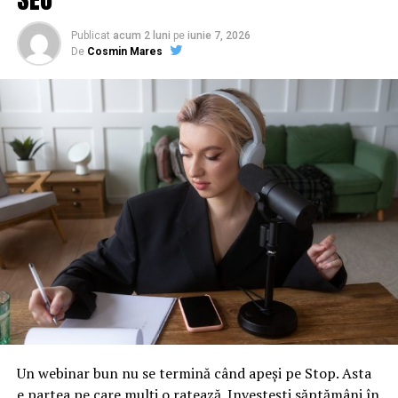
noiembrie. Propunerea referitoare la dată, în mod
surprinzător, a fost făcută chiar de Liviu Dragnea.
Publicat
acum 2 luni
pe
iunie 7, 2026
Partidul Naţional Liberal a solicitat în scris de 10 ori,
De
Cosmin Mares
data a ales-o Liviu Dragnea. Vom vedea care este scopul
acestei deschideri pe care a manifestat-o la modul cel
mai maliţios cu putinţă şi cinic cu putinţă”, declara
liderul deputaţilor liberali, Raluca Turcan, după şedinţa
conducerii Camerei.
Ea adăuga că PNL va sancţiona toate derapajele în
această dezbatere. „Însă, pe fond, important este că
vom avea ocazia să o întrebăm pe premierul României de
ce a acceptat ca Guvernul să fie luat pe persoană fizică,
în subordinea totală a lui Liviu Dragnea, de ce agenda
guvernamentală în interes public este complet
inexistentă, de ce bani europeni care ne sunt puşi pe
masă nu sunt absorbiţi, de ce România a ajuns ruşinea
Uniunii Europene şi suntem în punctul de a primi o
Un webinar bun nu se termină când apeși pe Stop. Asta
sancţiune împotriva căreia luptăm pe toate fronturile,
e partea pe care mulți o ratează. Investești săptămâni în