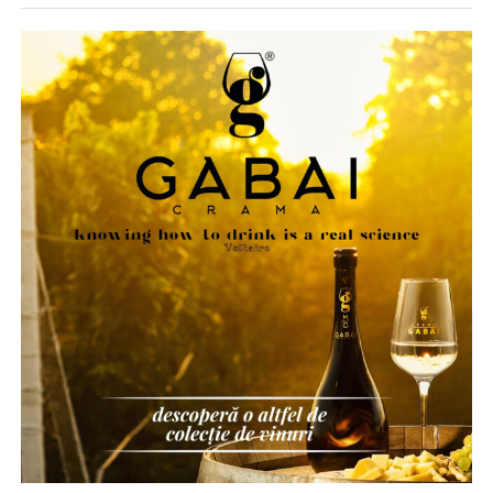
Deși pare o sarcină administrativă minoră la o primă
Primul pas este alegerea mașinii și stabilirea unei forme
Transcrieri și subtitrări automate
vedere, respectarea acestei obligații poate deveni rapid o
de finanțare potrivite pentru bugetul tău. Aici apare una
sursă de stres și de cheltuieli inutile. În mod tradițional,
O platformă care îți generează transcrierea automat îți
dintre cele mai importante greșeli: mulți oameni aleg
antreprenorii pierdeau timp prețios căutând publicații
economisește ore întregi și îți dă materie primă pentru
mașina înainte să înțeleagă exact ce rată își permit cu
dispuse să preia rapid aceste anunțuri. Mai mult,
pagini de conținut. Unelte ca Otter.ai sau Descript fac
adevărat.
majoritatea ziarelor și portalurilor de știri percep taxe
asta foarte bine, iar unele platforme de webinar le
semnificative pentru publicarea unor simple
În realitate, procesul ar trebui să înceapă cu:
integrează nativ în flux.
comunicate obligatorii, generând astfel costuri care
afectează bugetul companiei. Pe lângă efortul financiar,
Transcrierea nu e doar pentru accesibilitate, deși
analiza veniturilor reale
procesul greoi de aprobare și obținerea unor dovezi de
contează și acolo. E textul pe care îl indexează
stabilirea unui buget sănătos
publicare clare (print screen-uri), care să fie validate
motoarele și, tot mai des, pe care îl citesc modelele de
fără probleme de auditorii europeni, complicau și mai
inteligență artificială când compun un răspuns. Fără el,
calcularea costurilor totale lunare
mult pregătirea dosarului de rambursare.
videoul tău rămâne o cutie neagră din care nimeni nu
alegerea perioadei de finanțare
poate scoate informație.
Soluția digitală: AnuntulNational.ro
Abia după aceea ar trebui aleasă mașina.
Embedare pe domeniul tău și
Pentru a elimina aceste bariere și a sprijini direct mediul
Un dealer care oferă și consultanță financiară poate
schema VideoObject
de afaceri din România, a fost dezvoltată platforma
simplifica mult acest proces. De exemplu, în cazul
AnuntulNational.ro
. Aceasta reprezintă o soluție
AutoStark
, fiecare autoturism are integrat un simulator