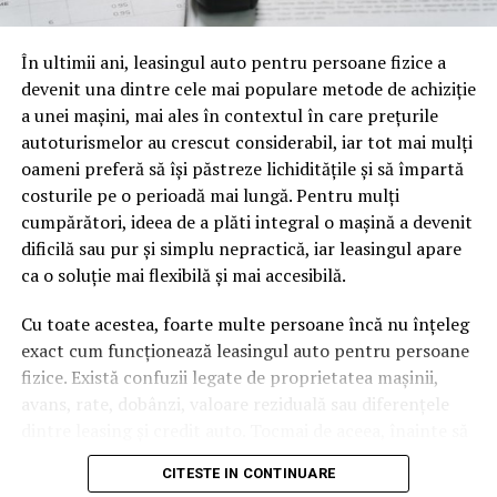
oamenii cu adevărat. Dacă transcrierea ajunge pe o
pagină de pe site-ul tău, ai dintr-odată două mii de
În ultimii ani, leasingul auto pentru persoane fizice a
cuvinte tematice, scrise exact în limbajul în care se
devenit una dintre cele mai populare metode de achiziție
caută.
a unei mașini, mai ales în contextul în care prețurile
Apoi vine partea de comportament. O pagină pe care
autoturismelor au crescut considerabil, iar tot mai mulți
vizitatorii stau zece, cincisprezece minute ca să
oameni preferă să își păstreze lichiditățile și să împartă
urmărească replay-ul trimite un semnal greu de ignorat.
costurile pe o perioadă mai lungă. Pentru mulți
Google nu îți măsoară direct satisfacția, însă timpul
cumpărători, ideea de a plăti integral o mașină a devenit
petrecut, scrollul și revenirile spun ceva despre cât de
dificilă sau pur și simplu nepractică, iar leasingul apare
util e materialul.
ca o soluție mai flexibilă și mai accesibilă.
Și mai e ceva ce se uită ușor. Un webinar reușit atrage
Cu toate acestea, foarte multe persoane încă nu înțeleg
linkuri aproape de la sine. Cineva îl menționează într-un
exact cum funcționează leasingul auto pentru persoane
newsletter, altcineva îl citează într-un articol, un
fizice. Există confuzii legate de proprietatea mașinii,
partener îl trimite în comunitatea lui. Fiecare astfel de
avans, rate, dobânzi, valoare reziduală sau diferențele
mențiune e o cărămidă pusă la autoritatea domeniului
dintre leasing și credit auto. Tocmai de aceea, înainte să
tău, iar autoritatea e moneda forte în SEO.
semnezi orice contract, este important să înțelegi clar
CITESTE IN CONTINUARE
mecanismul acestui tip de finanțare și să știi la ce să fii