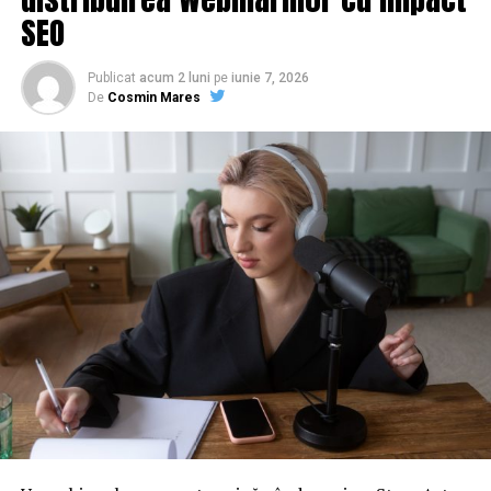
SEO
Publicat
acum 2 luni
pe
iunie 7, 2026
De
Cosmin Mares