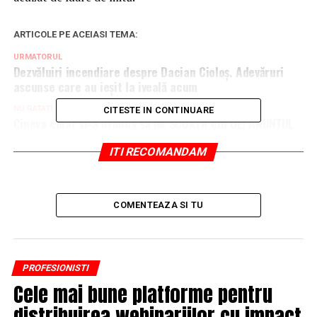
ARTICOLE PE ACEIASI TEMA:
URMATORUL
Dezvăluiri incendiare despre Dacian Cioloş. Adevăruri
ascunse care au ieşit la iveală acum
NU RATATI
CITESTE IN CONTINUARE
Cineva chiar şi-a propus să ne SCOATĂ din UE! ANUNȚUL
făcut de un fost apropiat al lui Dragnea!
ITI RECOMANDAM
COMENTEAZA SI TU
PROFESIONISTI
Cele mai bune platforme pentru
distribuirea webinariilor cu impact