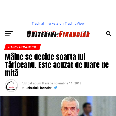
Track all markets on TradingView
STIRI ECONOMICE
Mâine se decide soarta lui
Tăriceanu. Este acuzat de luare de
mită
Publicat
acum 8 ani
pe
noiembrie 11, 2018
De
Criteriul Financiar