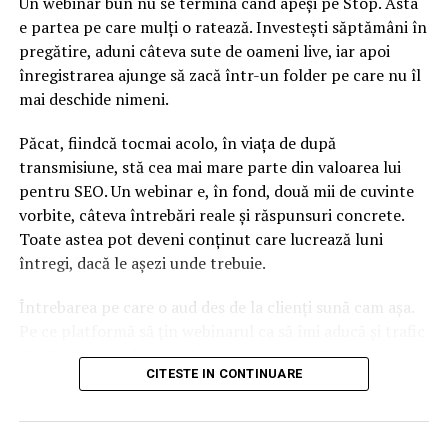
Un webinar bun nu se termină când apeși pe Stop. Asta
e partea pe care mulți o ratează. Investești săptămâni în
pregătire, aduni câteva sute de oameni live, iar apoi
înregistrarea ajunge să zacă într-un folder pe care nu îl
mai deschide nimeni.
Păcat, fiindcă tocmai acolo, în viața de după
transmisiune, stă cea mai mare parte din valoarea lui
pentru SEO. Un webinar e, în fond, două mii de cuvinte
vorbite, câteva întrebări reale și răspunsuri concrete.
Toate astea pot deveni conținut care lucrează luni
întregi, dacă le așezi unde trebuie.
Întrebarea pe care o aud des de la clienți sună cam așa.
Pe ce platformă să țin webinarul ca să îmi aducă și trafic
din Google, nu doar lead-uri pe moment? Răspunsul
CITESTE IN CONTINUARE
scurt e că platforma contează, dar nu în felul în care
cred ei.
Nu cel mai tare software câștigă, ci acela care îți lasă