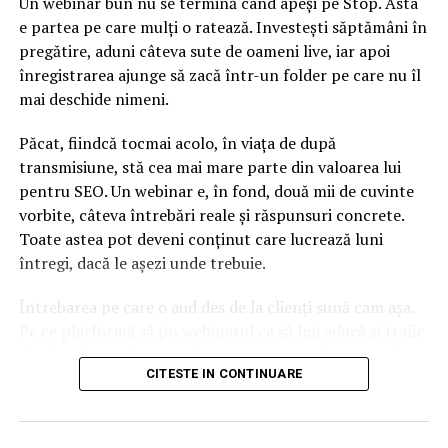
Un webinar bun nu se termină când apeși pe Stop. Asta
instituţiei prevede pe acest an cheltuieli cu salariile de 85
e partea pe care mulți o ratează. Investești săptămâni în
milioane lei. Luând în considerare că sunt 336 de
pregătire, aduni câteva sute de oameni live, iar apoi
angajaţi, aceasta duce la o cheltuială brută pe lună şi pe
înregistrarea ajunge să zacă într-un folder pe care nu îl
salariat de 21.000 de lei.
mai deschide nimeni.
ARTICOLE PE ACEIASI TEMA:
Păcat, fiindcă tocmai acolo, în viața de după
URMATORUL
transmisiune, stă cea mai mare parte din valoarea lui
Un nou DEZASTRU AMENINȚĂ România! „Situaţia tinde să
pentru SEO. Un webinar e, în fond, două mii de cuvinte
devină din ce în ce mai riscantă“
vorbite, câteva întrebări reale și răspunsuri concrete.
NU RATATI
Toate astea pot deveni conținut care lucrează luni
Lovitură cruntă pentru cei cu CENTRALE TERMICE de
întregi, dacă le așezi unde trebuie.
APARTAMENT: Au anunțat ACUM!
Întrebarea pe care o aud des de la clienți sună cam așa.
Pe ce platformă să țin webinarul ca să îmi aducă și trafic
din Google, nu doar lead-uri pe moment? Răspunsul
CITESTE IN CONTINUARE
scurt e că platforma contează, dar nu în felul în care
cred ei.
Nu cel mai tare software câștigă, ci acela care îți lasă