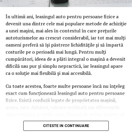
oamenii cu adevărat. Dacă transcrierea ajunge pe o
pagină de pe site-ul tău, ai dintr-odată două mii de
În ultimii ani, leasingul auto pentru persoane fizice a
cuvinte tematice, scrise exact în limbajul în care se
devenit una dintre cele mai populare metode de achiziție
caută.
a unei mașini, mai ales în contextul în care prețurile
Apoi vine partea de comportament. O pagină pe care
autoturismelor au crescut considerabil, iar tot mai mulți
vizitatorii stau zece, cincisprezece minute ca să
oameni preferă să își păstreze lichiditățile și să împartă
urmărească replay-ul trimite un semnal greu de ignorat.
costurile pe o perioadă mai lungă. Pentru mulți
Google nu îți măsoară direct satisfacția, însă timpul
cumpărători, ideea de a plăti integral o mașină a devenit
petrecut, scrollul și revenirile spun ceva despre cât de
dificilă sau pur și simplu nepractică, iar leasingul apare
util e materialul.
ca o soluție mai flexibilă și mai accesibilă.
Și mai e ceva ce se uită ușor. Un webinar reușit atrage
Cu toate acestea, foarte multe persoane încă nu înțeleg
linkuri aproape de la sine. Cineva îl menționează într-un
exact cum funcționează leasingul auto pentru persoane
newsletter, altcineva îl citează într-un articol, un
fizice. Există confuzii legate de proprietatea mașinii,
partener îl trimite în comunitatea lui. Fiecare astfel de
avans, rate, dobânzi, valoare reziduală sau diferențele
mențiune e o cărămidă pusă la autoritatea domeniului
dintre leasing și credit auto. Tocmai de aceea, înainte să
tău, iar autoritatea e moneda forte în SEO.
semnezi orice contract, este important să înțelegi clar
CITESTE IN CONTINUARE
mecanismul acestui tip de finanțare și să știi la ce să fii