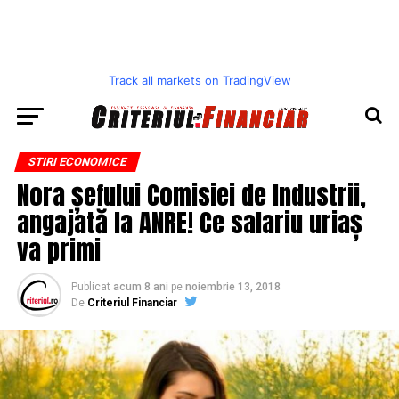
Track all markets on TradingView
STIRI ECONOMICE
Nora șefului Comisiei de Industrii,
angajată la ANRE! Ce salariu uriaș
va primi
Publicat
acum 8 ani
pe
noiembrie 13, 2018
De
Criteriul Financiar