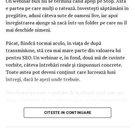
Un webinar bun nu se termină când apeși pe Stop. Asta
Veste importantă pentru clienții Băncii Transilvania și
Bancpost! Ce modificări au loc din ianuarie 2019
e partea pe care mulți o ratează. Investești săptămâni în
pregătire, aduni câteva sute de oameni live, iar apoi
NU RATATI
înregistrarea ajunge să zacă într-un folder pe care nu îl
Răsturnare de situație! Toți șoferii vor fi afectați-La
câte puncte de penalizare vi se va suspenda permisul
mai deschide nimeni.
Păcat, fiindcă tocmai acolo, în viața de după
transmisiune, stă cea mai mare parte din valoarea lui
pentru SEO. Un webinar e, în fond, două mii de cuvinte
vorbite, câteva întrebări reale și răspunsuri concrete.
Toate astea pot deveni conținut care lucrează luni
întregi, dacă le așezi unde trebuie.
Întrebarea pe care o aud des de la clienți sună cam așa.
Pe ce platformă să țin webinarul ca să îmi aducă și trafic
din Google, nu doar lead-uri pe moment? Răspunsul
CITESTE IN CONTINUARE
scurt e că platforma contează, dar nu în felul în care
cred ei.
Nu cel mai tare software câștigă, ci acela care îți lasă