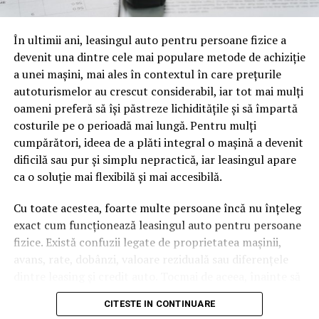
oamenii cu adevărat. Dacă transcrierea ajunge pe o
pagină de pe site-ul tău, ai dintr-odată două mii de
În ultimii ani, leasingul auto pentru persoane fizice a
cuvinte tematice, scrise exact în limbajul în care se
devenit una dintre cele mai populare metode de achiziție
caută.
a unei mașini, mai ales în contextul în care prețurile
Apoi vine partea de comportament. O pagină pe care
autoturismelor au crescut considerabil, iar tot mai mulți
vizitatorii stau zece, cincisprezece minute ca să
oameni preferă să își păstreze lichiditățile și să împartă
urmărească replay-ul trimite un semnal greu de ignorat.
costurile pe o perioadă mai lungă. Pentru mulți
Google nu îți măsoară direct satisfacția, însă timpul
cumpărători, ideea de a plăti integral o mașină a devenit
petrecut, scrollul și revenirile spun ceva despre cât de
dificilă sau pur și simplu nepractică, iar leasingul apare
util e materialul.
ca o soluție mai flexibilă și mai accesibilă.
Și mai e ceva ce se uită ușor. Un webinar reușit atrage
Cu toate acestea, foarte multe persoane încă nu înțeleg
linkuri aproape de la sine. Cineva îl menționează într-un
exact cum funcționează leasingul auto pentru persoane
newsletter, altcineva îl citează într-un articol, un
fizice. Există confuzii legate de proprietatea mașinii,
partener îl trimite în comunitatea lui. Fiecare astfel de
avans, rate, dobânzi, valoare reziduală sau diferențele
mențiune e o cărămidă pusă la autoritatea domeniului
dintre leasing și credit auto. Tocmai de aceea, înainte să
tău, iar autoritatea e moneda forte în SEO.
semnezi orice contract, este important să înțelegi clar
CITESTE IN CONTINUARE
mecanismul acestui tip de finanțare și să știi la ce să fii