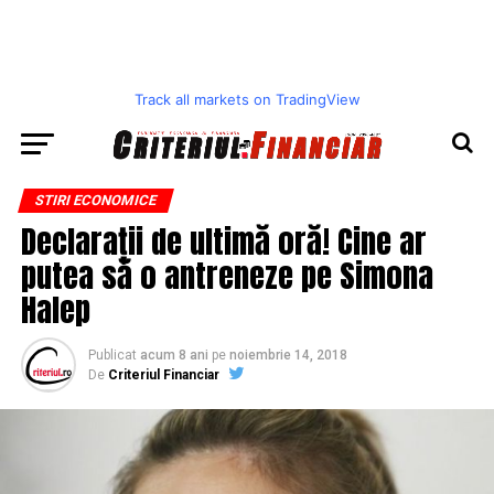
Track all markets on TradingView
STIRI ECONOMICE
Declarații de ultimă oră! Cine ar
putea să o antreneze pe Simona
Halep
Publicat
acum 8 ani
pe
noiembrie 14, 2018
De
Criteriul Financiar