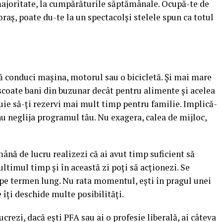
majoritate, la cumpărăturile săptămânale. Ocupă-te de
oraş, poate du-te la un spectacolşi stelele spun ca totul
că conduci maşina, motorul sau o bicicletă. Și mai mare
 scoate bani din buzunar decât pentru alimente şi acelea
buie să-ţi rezervi mai mult timp pentru familie. Implică-
nu neglija programul tău. Nu exagera, calea de mijloc,
ână de lucru realizezi că ai avut timp suficient să
ultimul timp şi în această zi poţi să acţionezi. Se
 pe termen lung. Nu rata momentul, eşti în pragul unei
e îţi deschide multe posibilităţi.
crezi, dacă eşti PFA sau ai o profesie liberală, ai câteva