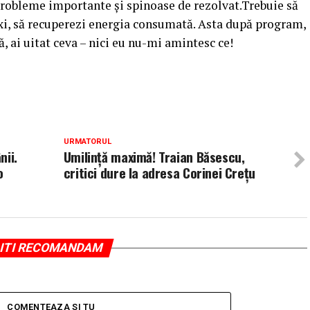
 probleme importante şi spinoase de rezolvat.Trebuie să
zexi, să recuperezi energia consumată. Asta după program,
ă, ai uitat ceva – nici eu nu-mi amintesc ce!
URMATORUL
nii.
Umilință maximă! Traian Băsescu,
o
critici dure la adresa Corinei Crețu
ITI RECOMANDAM
COMENTEAZA SI TU