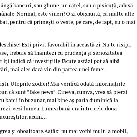
ângă bancuri, sau glume, un căţel, sau o pisicuţă, adusă
nale. Normal, este vineri! O zi obişnuită, ca multe alte
bat, pentru că primeşti o veste, pe care, de fapt, nu o mai
chise! Eşti privit favorabil în această zi. Nu te risipi,
se, trebuie să înaintezi cu prudenţa şi seriozitatea
 îţi indică că investiţiile făcute astăzi pot să aibă
ări, mai ales dacă vin din partea unei femei.
rişti. Utopiile zodiei! Mai verifică odată informaţiile
spun că sunt ”fake news”. Cineva, cumva, vrea să pierzi
ta cu banii în buzunar, mai bine aş paria duminică la
strezi, vezi lumea. Lumea bună era între cele două
Bucureştilor, acum…
rea şi obositoare.Astăzi nu mai vorbi mult la mobil,