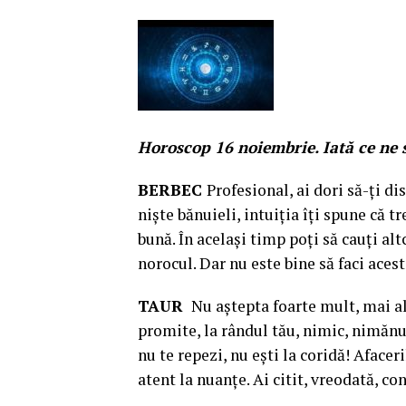
Horoscop 16 noiembrie. Iată ce ne s
BERBEC
Profesional, ai dori să-ţi d
nişte bănuieli, intuiţia îţi spune că 
bună. În acelaşi timp poţi să cauţi alt
norocul. Dar nu este bine să faci acest
TAUR
Nu aştepta foarte mult, mai ale
promite, la rândul tău, nimic, nimănui
nu te repezi, nu eşti la coridă! Afaceri
atent la nuanţe. Ai citit, vreodată, c