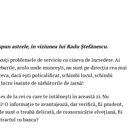
pun astrele, în viziunea lui Radu Ștefănescu.
iscuţi problemele de serviciu cu cineva de încredere. Ai
treburile, acolo unde munceşti, nu sunt pe direcţia cea mai
ceva, dacă eşti policalificat, schimbi locul, schimbi
 lucru înainte de sărbătorile de iarnă!
s de la cei cu care te întâlneşti în această zi. Nu
! O informaţie te avantajează, dar verifică, fii prudent,
le sunt o treabă delicată, de ceasornicărie elveţiană, fii
ontractul cu banca?