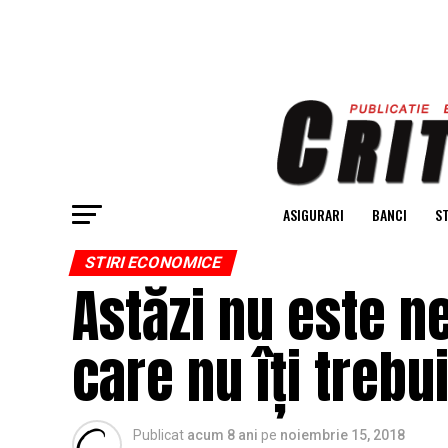
ASIGURARI
BANCI
ST
STIRI ECONOMICE
Astăzi nu este n
care nu îți trebu
Publicat
acum 8 ani
pe
noiembrie 15, 2018