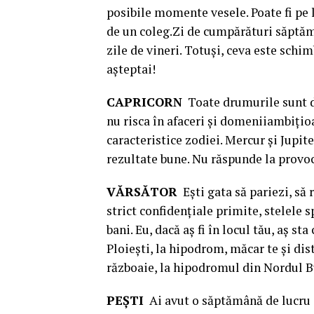
posibile momente vesele. Poate fi pe l
de un coleg.Zi de cumpărături săptămâ
zile de vineri. Totuşi, ceva este schim
aşteptai!
CAPRICORN
Toate drumurile sunt des
nu risca în afaceri şi domeniiambiţioa
caracteristice zodiei. Mercur şi Jupiter
rezultate bune. Nu răspunde la provoc
VĂRSĂTOR
Eşti gata să pariezi, să 
strict confidenţiale primite, stelele 
bani. Eu, dacă aş fi în locul tău, aş s
Ploieşti, la hipodrom, măcar te şi di
războaie, la hipodromul din Nordul 
PEŞTI
Ai avut o săptămână de lucru g