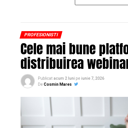
PROFESIONISTI
Cele mai bune platf
distribuirea webinar
Publicat
acum 2 luni
pe
iunie 7, 2026
De
Cosmin Mares