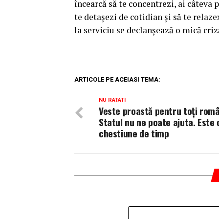
încearcă să te concentrezi, ai câteva
te detaşezi de cotidian şi să te rela
la serviciu se declanşează o mică criz
ARTICOLE PE ACEIASI TEMA:
NU RATATI
Veste proastă pentru toți româ
Statul nu ne poate ajuta. Este 
chestiune de timp