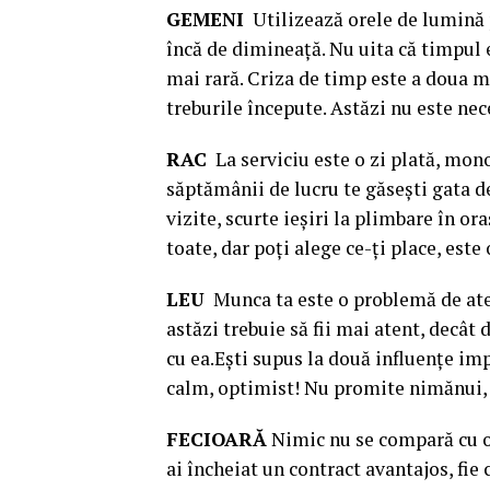
GEMENI
Utilizează orele de lumină p
încă de dimineaţă. Nu uita că timpul e
mai rară. Criza de timp este a doua m
treburile începute. Astăzi nu este nec
RAC
La serviciu este o zi plată, mon
săptămânii de lucru te găseşti gata de
vizite, scurte ieşiri la plimbare în or
toate, dar poţi alege ce-ţi place, este 
LEU
Munca ta este o problemă de atenţ
astăzi trebuie să fii mai atent, decât
cu ea.Eşti supus la două influenţe imp
calm, optimist! Nu promite nimănui, n
FECIOARĂ
Nimic nu se compară cu o vi
ai încheiat un contract avantajos, fie 