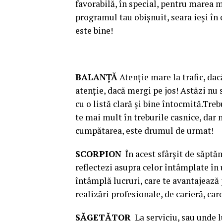
favorabilă, în special, pentru marea 
programul tau obişnuit, seara ieşi în 
este bine!
BALANŢĂ
Atenţie mare la trafic, da
atenţie, dacă mergi pe jos! Astăzi nu
cu o listă clară şi bine întocmită.Tre
te mai mult în treburile casnice, dar 
cumpătarea, este drumul de urmat!
SCORPION
În acest sfârşit de săptăm
reflectezi asupra celor întâmplate în 
întâmplă lucruri, care te avantajează
realizări profesionale, de carieră, car
SĂGETĂTOR
La serviciu, sau unde lu