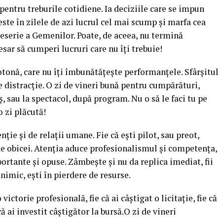
entru treburile cotidiene. Ia deciziile care se impun
ste în zilele de azi lucrul cel mai scump şi marfa cea
eserie a Gemenilor. Poate, de aceea, nu termină
esar să cumperi lucruri care nu îţi trebuie!
otonă, care nu îţi îmbunătăţeşte performanţele. Sfârşitul
 distracţie. O zi de vineri bună pentru cumpărături,
aş, sau la spectacol, după program. Nu o să le faci tu pe
o zi plăcută!
ie şi de relaţii umane. Fie că eşti pilot, sau preot,
 de obicei. Atenţia aduce profesionalismul şi competenţa,
ortante şi opuse. Zâmbeşte şi nu da replica imediat, fii
imic, eşti în pierdere de resurse.
ctorie profesională, fie că ai câştigat o licitaţie, fie că
că ai investit câştigător la bursă.O zi de vineri