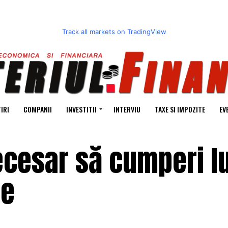
Track all markets on TradingView
IRI
COMPANII
INVESTITII
INTERVIU
TAXE SI IMPOZITE
EV
ecesar să cumperi l
ie