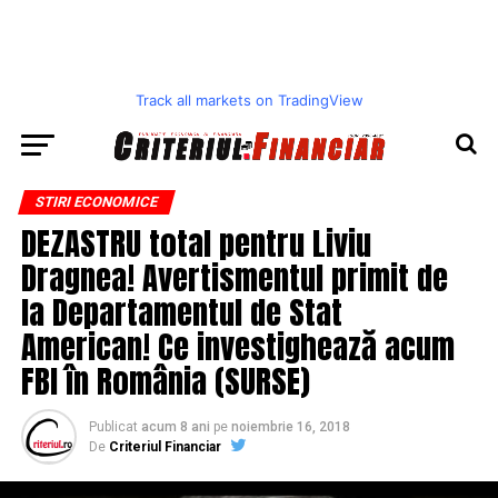
Track all markets on TradingView
STIRI ECONOMICE
DEZASTRU total pentru Liviu
Dragnea! Avertismentul primit de
la Departamentul de Stat
American! Ce investighează acum
FBI în România (SURSE)
Publicat
acum 8 ani
pe
noiembrie 16, 2018
De
Criteriul Financiar