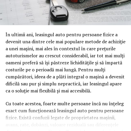
să zicem, fiscalitatea freelancerilor. Conținutul vorbit e
o mină de informație, plină de întrebări pe care și le pun
oamenii cu adevărat. Dacă transcrierea ajunge pe o
pagină de pe site-ul tău, ai dintr-odată două mii de
În ultimii ani, leasingul auto pentru persoane fizice a
cuvinte tematice, scrise exact în limbajul în care se
devenit una dintre cele mai populare metode de achiziție
caută.
a unei mașini, mai ales în contextul în care prețurile
Apoi vine partea de comportament. O pagină pe care
autoturismelor au crescut considerabil, iar tot mai mulți
vizitatorii stau zece, cincisprezece minute ca să
oameni preferă să își păstreze lichiditățile și să împartă
urmărească replay-ul trimite un semnal greu de ignorat.
costurile pe o perioadă mai lungă. Pentru mulți
Google nu îți măsoară direct satisfacția, însă timpul
cumpărători, ideea de a plăti integral o mașină a devenit
petrecut, scrollul și revenirile spun ceva despre cât de
dificilă sau pur și simplu nepractică, iar leasingul apare
util e materialul.
ca o soluție mai flexibilă și mai accesibilă.
Și mai e ceva ce se uită ușor. Un webinar reușit atrage
Cu toate acestea, foarte multe persoane încă nu înțeleg
linkuri aproape de la sine. Cineva îl menționează într-un
exact cum funcționează leasingul auto pentru persoane
newsletter, altcineva îl citează într-un articol, un
fizice. Există confuzii legate de proprietatea mașinii,
partener îl trimite în comunitatea lui. Fiecare astfel de
avans, rate, dobânzi, valoare reziduală sau diferențele
mențiune e o cărămidă pusă la autoritatea domeniului