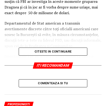
susţin că FBI ar investiga în aceste momente gruparea
Dragnea şi că în joc ar fi vorba despre sume uriaşe, mai
exact despre 50 de milioane de dolari.
Departamentul de Stat american a transmis
avertismente discrete către toţi oficialii americani care
sosesc la Bucureşti să evite, în măsura circumstanţelor,
discuţii tete-a-tete cu liderul PSD, sau discuţii informale,
spun cei de la Realitatea şi Comisarul.ro
CITESTE IN CONTINUARE
Investigaţiile FBI au la bază o plată suspectă către o
firmă de lobby din SUA efectuată în numele lui Dragnea
ITI RECOMANDAM
şi PSD de către o entitate care pare a nu avea nicio
legătură directă cu partidul de guvernământ şi liderul
acestuia.
COMENTEAZA SI TU
Sursa citata spune că în anchetă apare şi numele
afaceristului decedat în avion, în Costa Rica, Costel
Comana, fostul coleg al lui Dragnea şi partener de
PROFESIONISTI