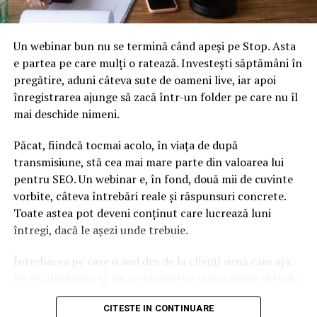
Un webinar bun nu se termină când apeși pe Stop. Asta
e partea pe care mulți o ratează. Investești săptămâni în
pregătire, aduni câteva sute de oameni live, iar apoi
înregistrarea ajunge să zacă într-un folder pe care nu îl
mai deschide nimeni.
Păcat, fiindcă tocmai acolo, în viața de după
transmisiune, stă cea mai mare parte din valoarea lui
pentru SEO. Un webinar e, în fond, două mii de cuvinte
vorbite, câteva întrebări reale și răspunsuri concrete.
Toate astea pot deveni conținut care lucrează luni
întregi, dacă le așezi unde trebuie.
Întrebarea pe care o aud des de la clienți sună cam așa.
Pe ce platformă să țin webinarul ca să îmi aducă și trafic
din Google, nu doar lead-uri pe moment? Răspunsul
CITESTE IN CONTINUARE
scurt e că platforma contează, dar nu în felul în care