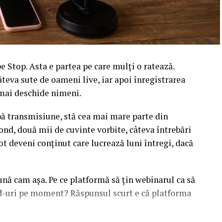
 Stop. Asta e partea pe care mulți o ratează.
âteva sute de oameni live, iar apoi înregistrarea
l mai deschide nimeni.
upă transmisiune, stă cea mai mare parte din
ond, două mii de cuvinte vorbite, câteva întrebări
ot deveni conținut care lucrează luni întregi, dacă
sună cam așa. Pe ce platformă să țin webinarul ca să
ead-uri pe moment? Răspunsul scurt e că platforma