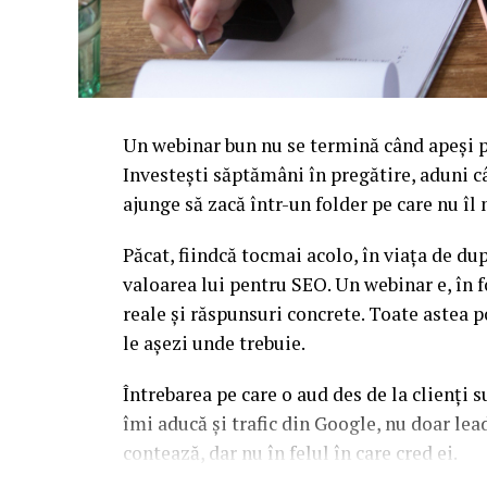
Un webinar bun nu se termină când apeși pe
Investești săptămâni în pregătire, aduni c
ajunge să zacă într-un folder pe care nu î
Păcat, fiindcă tocmai acolo, în viața de d
valoarea lui pentru SEO. Un webinar e, în f
reale și răspunsuri concrete. Toate astea p
le așezi unde trebuie.
Întrebarea pe care o aud des de la clienți 
îmi aducă și trafic din Google, nu doar l
contează, dar nu în felul în care cred ei.