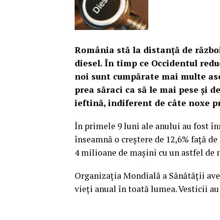
România stă la distanţă de războ
diesel. În timp ce Occidentul red
noi sunt cumpărate mai multe as
prea săraci ca să le mai pese şi d
ieftină, indiferent de câte noxe p
În primele 9 luni ale anului au fost î
înseamnă o creştere de 12,6% faţă de
4 milioane de maşini cu un astfel de 
Organizaţia Mondială a Sănătăţii aver
vieţi anual în toată lumea. Vesticii a