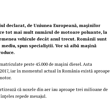
iul declarat, de Uniunea Europeană, maşinilor
uce tot mai mult numărul de motoare poluante, la
emenea vehicule decât anul trecut. Românii sunt
e mediu, spun specialiştii. Vor să aibă maşină
roduce.
nmatriculate peste 45.000 de maşini diesel.
Asta
 2017, iar în momentul actual în România există aproape
motor.
tizează că noxele din aer iau aproape trei milioane de
u înţeles repede mesajul.