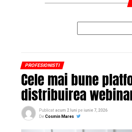
PROFESIONISTI
Cele mai bune platf
distribuirea webinar
Publicat
acum 2 luni
pe
iunie 7, 2026
De
Cosmin Mares