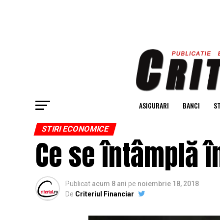
ASIGURARI
BANCI
ST
STIRI ECONOMICE
Ce se întâmplă 
Publicat
acum 8 ani
pe
noiembrie 18, 2018
De
Criteriul Financiar