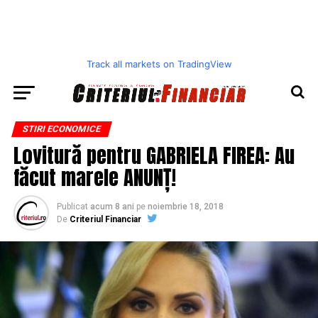
Track all markets on TradingView
STIRI ECONOMICE
Lovitură pentru GABRIELA FIREA: Au
făcut marele ANUNȚ!
Publicat
acum 8 ani
pe
noiembrie 18, 2018
De
Criteriul Financiar