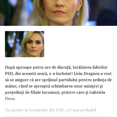
După aproape patru ore de discuţii, întâlnirea liderilor
PSD, din această seară, s-a încheiat! Liviu Dragnea a vrut
să se asigure că are sprijinul partidului pentru şedinţa de
mâine, când se aşteaptă schimbarea unor miniştri şi
preşedinţi de filiale incomozi, printre care şi Gabriela
Firea.
Cu privire la tensiunile din PSD, cel mai probabil
Gabriela Firea va pierde funcţia de preşedinte interimar