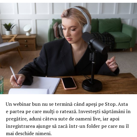
Ea a afirmat că cei trei parlamentari de Ilfov care şi-au
dat demisia din PSD – Emanuel-Gabriel Botnariu,
Corina-Alexandra Bogaciu, Constantin-Cătălin Zamfira
– nu au consultat-o, apreciind că aceştia au vrut să tragă
un semnal de alarmă.
„Nu s-au consultat cu mine, dar mi-au transmis şi mie
ceea ce au comunicat public, faptul că nu li s-a părut
normal ca judecata sau evaluarea activităţii mele politice
să nu se facă statutar, deplin democratic şi transparent
în Comitetul Executiv şi au vrut să tragă un semnal de
alarmă faţă de jocurile de culise şi tratamentul
nestatutar cu care sunt, practic, să spunem aşa,
Un webinar bun nu se termină când apeși pe Stop. Asta
dezapreciată, şi anume faptul că domnul Dragnea îi
e partea pe care mulți o ratează. Investești săptămâni în
cheamă pe anumiţi domni primari de sectoare,
pregătire, aduni câteva sute de oameni live, iar apoi
parlamentari, primari din Ilfov şi Bucureşti şi le propune
înregistrarea ajunge să zacă într-un folder pe care nu îl
funcţiile mele, eu încă nefiind îndepărtată din aceste
mai deschide nimeni.
funcţii. Nu mi se pare normală această preocupare a